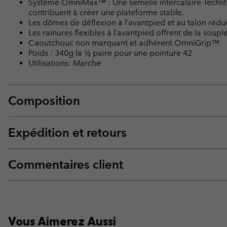
Système OmniMax™ : Une semelle intercalaire Techlit
contribuent à créer une plateforme stable.
Les dômes de déflexion à l’avantpied et au talon rédu
Les rainures flexibles à l’avantpied offrent de la soup
Caoutchouc non marquant et adhérent OmniGrip™
Poids : 340g la ½ paire pour une pointure 42
Utilisations: Marche
Composition
Expédition et retours
Commentaires client
Vous Aimerez Aussi