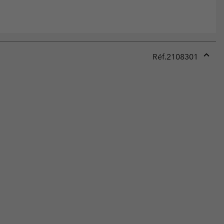
Réf.
2108301
Expan
or
collap
sectio