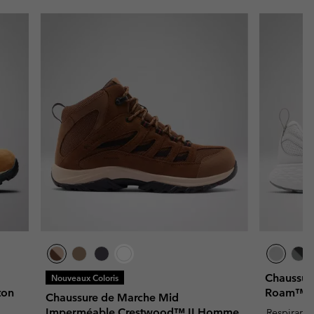
Chaussur
Nouveaux Coloris
ton
Roam™ 
Chaussure de Marche Mid
Imperméable Crestwood™ II Homme
Respirant