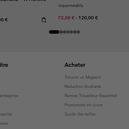
Imperméable
Minimum sale price:
Maximum price:
72,00 €
-
120,00 €
rice:
mum price:
00 €
tre
Acheter
Trouver un Magasin
Réduction étudiants
entreprise
Remise Travailleur Esssentiel
Promotions en cours
eprise
Guide des tailles
resse