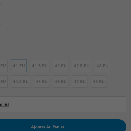
ours de cou
ours de cou
r price:
€
Guide Des Articles Imperméables
Guide Des Articles Imperméables
i & d'hiver
i & d'Hiver
r price:
 grandes tailles
articles femme
€
articles homme
 EU
41 EU
41.5 EU
42 EU
42.5 EU
43 EU
 EU
44.5 EU
45 EU
46 EU
47 EU
48 EU
illes
Ajouter Au Panier