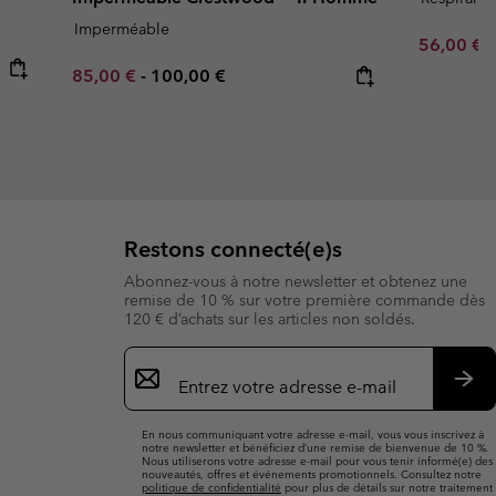
Imperméable
Minimum s
56,00 €
Minimum sale price:
Maximum price:
85,00 €
-
100,00 €
Restons connecté(e)s
Abonnez-vous à notre newsletter et obtenez une
remise de 10 % sur votre première commande dès
120 € d’achats sur les articles non soldés.
Inscription
par
e-
S’a
mail
En nous communiquant votre adresse e-mail, vous vous inscrivez à
notre newsletter et bénéficiez d’une remise de bienvenue de 10 %.
Nous utiliserons votre adresse e-mail pour vous tenir informé(e) des
nouveautés, offres et événements promotionnels. Consultez notre
politique de confidentialité
pour plus de détails sur notre traitement