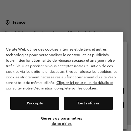
France
©
2026
Columbia Sportswear Europe SAS. 5 Rue de la Haye, Espace
Européen de l'entreprise 67300 Schiltigheim, France. Tous droits réservés.
Conditions d'utilisation
Conditions Générales de Vente
Ce site Web utilise des cookies internes et de tiers et autres
Garanties Légales
Politique de confidentialité
technologies pour personnaliser le contenu et les publicités,
fournir des fonctionnalités de réseaux sociaux et analyser notre
Veuillez sélectionner votre pays d’expédition et
Conditions d'utilisation - Membres
trafic. Veuillez préciser si vous acceptez notre utilisation de ces
votre langue
cookies via les options ci-dessous. Si vous refusez les cookies, les
Conditions D'utilisation - Contenu généré par l'utilisateur
Impressum
Achats en ligne disponibles
cookies strictement nécessaires au fonctionnement du site Web
Cookies
Public CBCR
seront tout de même utilisés.
Cliquez ici pour plus de détails et
consulter notre Déclaration complète sur les cookies.
Achat
United States
en
Service client: Lun - Sam de 9h à 13h et de 14h à 18h
(+)33159500000
ligne
J’accepte
Tout refuser
Achat
France
dispon
en
ligne
Gérer vos paramètres
Voir Tous Les Pays
dispon
de cookies