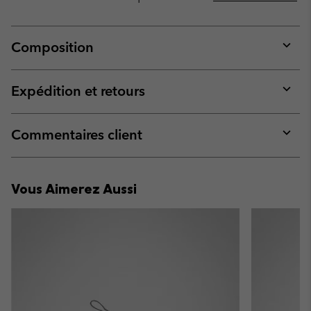
Composition
Expan
or
collap
Expédition et retours
sectio
Expan
or
collap
Commentaires client
sectio
Expan
or
collap
Vous Aimerez Aussi
sectio