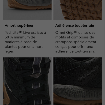
Amorti supérieur
Adhérence tout-terrain
TechLite™ Live est issu à
Omni-Grip™ utilise des
50 % minimum de
motifs et composés de
matières à base de
crampons spécialement
plantes pour un amorti
conçus pour offrir une
léger.
adhérence tout-terrain.