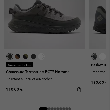
Basket Im
Nouveaux Coloris
Chaussure Terrastride BC™ Homme
Imperméab
Résistant à l'eau et aux taches
Regular pr
130,00 €
Regular price:
110,00 €