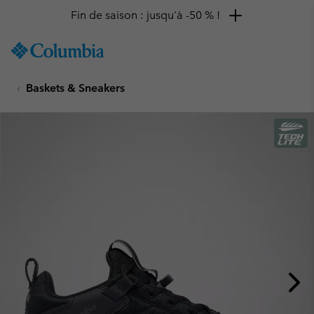
Fin de saison : jusqu'à -50 % !
SKIP
Columbia
TO
Sportswear
CONTENT
Baskets & Sneakers
SKIP
TO
MAIN
NAV
SKIP
TO
SEARCH