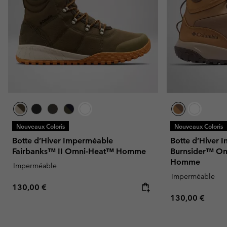
Nouveaux Coloris
Nouveaux Coloris
Botte d’Hiver Imperméable
Botte d’Hiver 
Fairbanks™ II Omni-Heat™ Homme
Burnsider™ Om
Homme
Imperméable
Imperméable
Regular price:
130,00 €
Regular price:
130,00 €