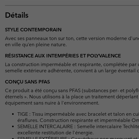
Détails
STYLE CONTEMPORAIN
Avec ses panneaux ton sur ton, cette version moderne d’un
en ville qu’en pleine nature.
RÉSISTANCE AUX INTEMPÉRIES ET POLYVALENCE
La construction imperméable et respirante, complétée par un
semelle extérieure adhérente, convient à un large éventail d’
CONÇU SANS PFAS
Ce produit a été conçu sans PFAS (substances per- et polyf
éternels ». Nous utilisons à la place un traitement déperlan
équipement sans nuire à l'environnement.
TIGE : Tissu imperméable avec bracelet et talon en cui
éraflures. Construction respirante et imperméable O
SEMELLE INTERCALAIRE : Semelle intercalaire Techlite
excellente restitution de l’énergie.
SEMELLE EXTÉRIEURE : Caoutchouc non marquant et