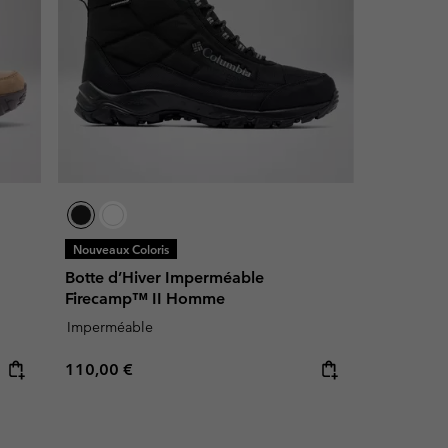
Nouveaux Coloris
Botte d’Hiver Imperméable
Firecamp™ II Homme
Imperméable
Regular price:
110,00 €