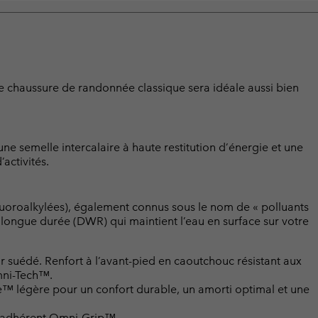
e chaussure de randonnée classique sera idéale aussi bien
e semelle intercalaire à haute restitution d’énergie et une
activités.
luoroalkylées), également connus sous le nom de « polluants
t longue durée (DWR) qui maintient l’eau en surface sur votre
r suédé. Renfort à l’avant-pied en caoutchouc résistant aux
mni-Tech™.
™ légère pour un confort durable, un amorti optimal et une
 adhérent Omni-Grip™