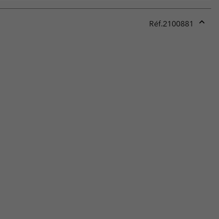
Réf.
2100881
Expan
or
collap
sectio