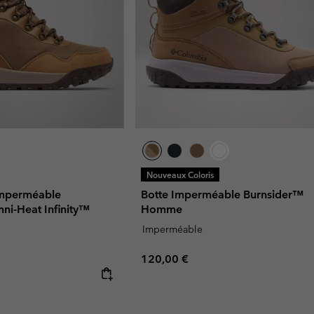
Nouveaux Coloris
Imperméable
Botte Imperméable Burnsider™
ni-Heat Infinity™
Homme
Imperméable
Regular price:
120,00 €