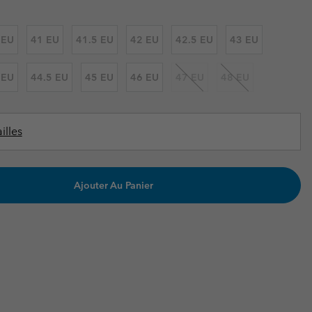
ours de cou
ours de cou
Guide Des Articles Imperméables
Guide Des Articles Imperméables
i & d'hiver
i & d'Hiver
 EU
41 EU
41.5 EU
42 EU
42.5 EU
43 EU
 grandes tailles
articles femme
 EU
44.5 EU
45 EU
46 EU
47 EU
48 EU
articles homme
illes
Ajouter Au Panier