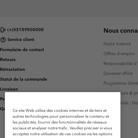
Nous connai
(+)33159500000
Service client
Notre histoire
Formulaire de contact
Offres d'emploi
Retours
Responsabilité d'
Rétractation
Devenez affilié
Statut de la commande
Programme d’entr
Livraison
Investisseurs & p
Paiement
Accessibilité : 
Questions fréquentes
Ce site Web utilise des cookies internes et de tiers et
autres technologies pour personnaliser le contenu et
les publicités, fournir des fonctionnalités de réseaux
sociaux et analyser notre trafic. Veuillez préciser si vous
acceptez notre utilisation de ces cookies via les options