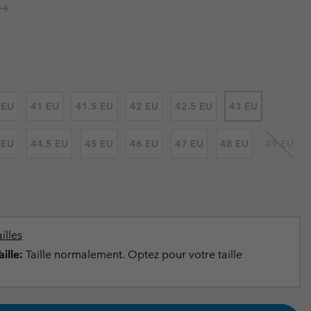
ours de cou
ours de cou
r price:
 €
Guide Des Articles Imperméables
Guide Des Articles Imperméables
i & d'hiver
i & d'Hiver
 grandes tailles
articles femme
articles homme
 EU
41 EU
41.5 EU
42 EU
42.5 EU
43 EU
 EU
44.5 EU
45 EU
46 EU
47 EU
48 EU
49 EU
illes
ille:
Taille normalement. Optez pour votre taille