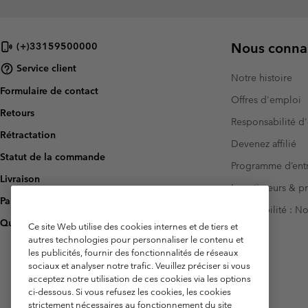
Nous connai
(+)33159500000
Service client
Notre histoire
Formulaire de contact
Offres d'emploi
Retours
Responsabilité d'
Rétractation
Devenez affilié
Statut de la commande
Programme d’entr
Livraison
Investisseurs & p
Paiement
Accessibilité : 
Questions fréquentes
Ce site Web utilise des cookies internes et de tiers et
autres technologies pour personnaliser le contenu et
les publicités, fournir des fonctionnalités de réseaux
sociaux et analyser notre trafic. Veuillez préciser si vous
acceptez notre utilisation de ces cookies via les options
ci-dessous. Si vous refusez les cookies, les cookies
strictement nécessaires au fonctionnement du site