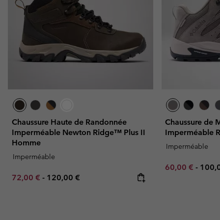
Chaussure Haute de Randonnée
Chaussure de 
Imperméable Newton Ridge™ Plus II
Imperméable
Homme
Imperméable
Imperméable
Minimum sale p
Maxi
60,00 €
-
100,
Minimum sale price:
Maximum price:
72,00 €
-
120,00 €