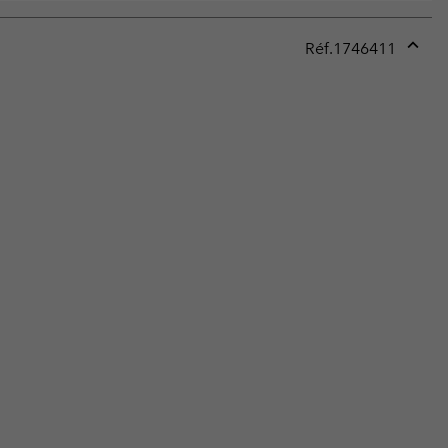
Réf.
1746411
Expan
or
collap
sectio