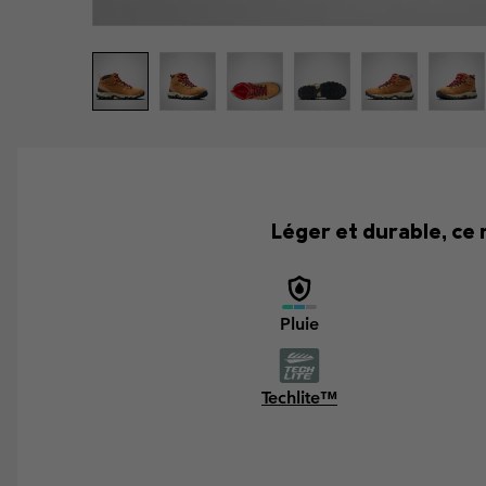
Léger et durable, ce
Pluie
Techlite™