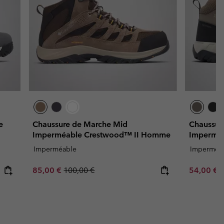
e
Chaussure de Marche Mid
Chaussur
Imperméable Crestwood™ II Homme
Imperméa
Imperméable
Imperméa
Sale price:
Regular price:
Minimum s
85,00 €
100,00 €
54,00 €