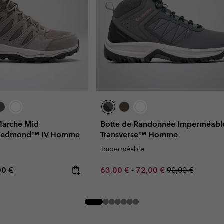
Marche Mid
Botte de Randonnée Imperméabl
 Redmond™ IV Homme
Transverse™ Homme
Imperméable
rice:
mum price:
Minimum sale price:
Maximum sale price:
Regular price:
00 €
63,00 €
-
72,00 €
90,00 €