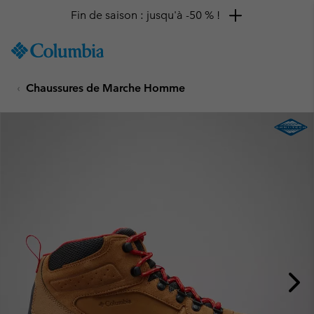
Fin de saison : jusqu'à -50 % !
SKIP
Columbia
TO
Sportswear
CONTENT
Chaussures de Marche Homme
SKIP
TO
MAIN
NAV
SKIP
TO
SEARCH