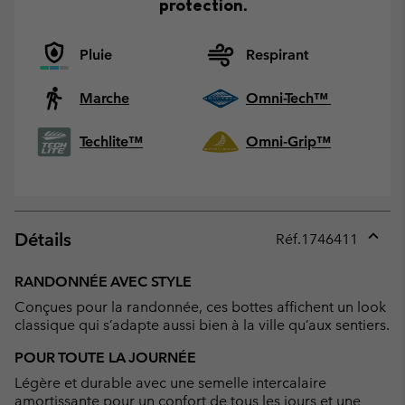
protection.
Pluie
Respirant
Marche
Omni-Tech™
Techlite™
Omni-Grip™
Détails
Réf.
1746411
Expan
or
RANDONNÉE AVEC STYLE
collap
Conçues pour la randonnée, ces bottes affichent un look
sectio
classique qui s’adapte aussi bien à la ville qu’aux sentiers.
POUR TOUTE LA JOURNÉE
Légère et durable avec une semelle intercalaire
amortissante pour un confort de tous les jours et une