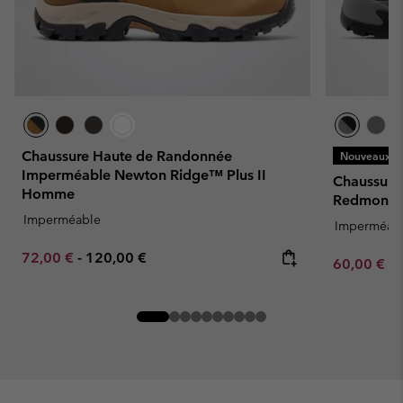
Chaussure Haute de Randonnée
Nouveaux Co
Imperméable Newton Ridge™ Plus II
Chaussure
Homme
Redmond
Imperméable
Imperméab
Minimum sale price:
Maximum price:
72,00 €
-
120,00 €
Minimum sa
60,00 €
-