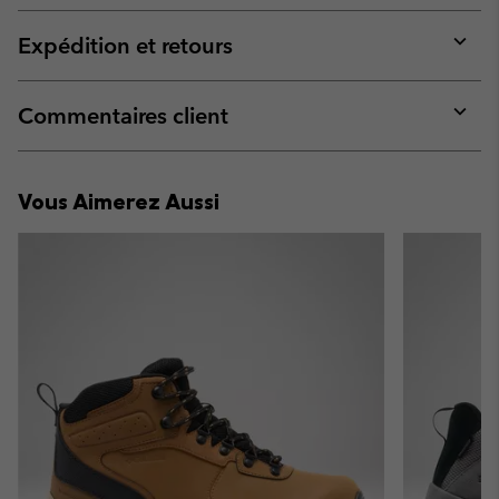
or
collap
Expédition et retours
sectio
Expan
or
collap
Commentaires client
sectio
Expan
or
collap
Vous Aimerez Aussi
sectio