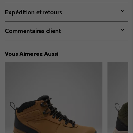
or
collap
Expédition et retours
sectio
Expan
or
collap
Commentaires client
sectio
Expan
or
collap
Vous Aimerez Aussi
sectio