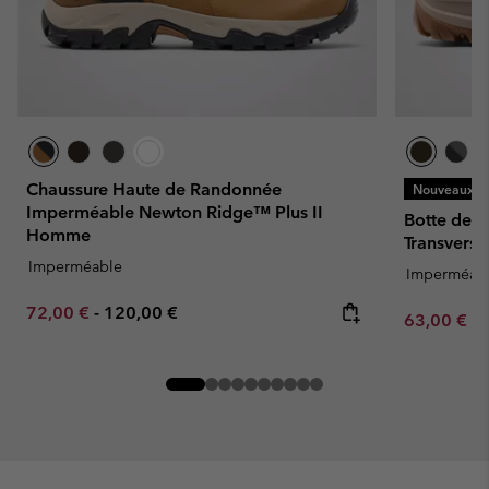
Chaussure Haute de Randonnée
Nouveaux Co
Imperméable Newton Ridge™ Plus II
Botte de 
Homme
Transver
Imperméable
Imperméab
Minimum sale price:
Maximum price:
72,00 €
-
120,00 €
Minimum sa
63,00 €
-