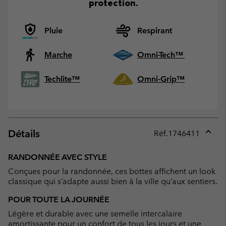
protection.
Pluie
Respirant
Marche
Omni-Tech™
Techlite™
Omni-Grip™
Détails
Réf.
1746411
Expan
or
RANDONNÉE AVEC STYLE
collap
Conçues pour la randonnée, ces bottes affichent un look
sectio
classique qui s’adapte aussi bien à la ville qu’aux sentiers.
POUR TOUTE LA JOURNÉE
Légère et durable avec une semelle intercalaire
amortissante pour un confort de tous les jours et une