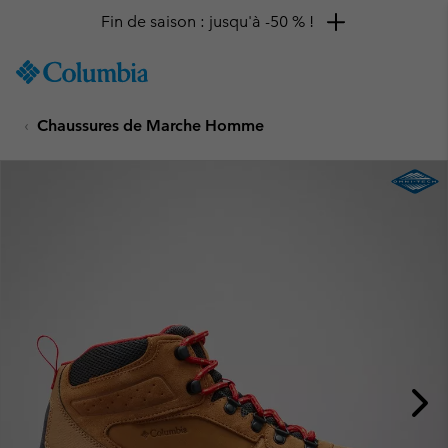
Fin de saison : jusqu'à -50 % !
SKIP
Columbia
TO
Sportswear
CONTENT
Chaussures de Marche Homme
SKIP
TO
MAIN
NAV
SKIP
TO
SEARCH