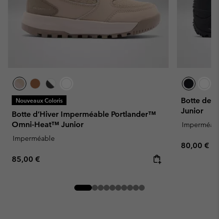
Botte de N
Nouveaux Coloris
Junior
Botte d’Hiver Imperméable Portlander™
Omni-Heat™ Junior
Imperméab
Imperméable
Regular pr
80,00 €
Regular price:
85,00 €