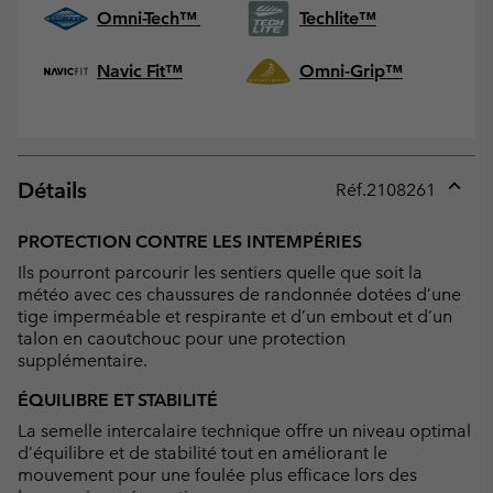
Omni-Tech™
Techlite™
Navic Fit™
Omni-Grip™
Détails
Réf.
2108261
Expan
or
PROTECTION CONTRE LES INTEMPÉRIES
collap
Ils pourront parcourir les sentiers quelle que soit la
sectio
météo avec ces chaussures de randonnée dotées d’une
tige imperméable et respirante et d’un embout et d’un
talon en caoutchouc pour une protection
supplémentaire.
ÉQUILIBRE ET STABILITÉ
La semelle intercalaire technique offre un niveau optimal
d’équilibre et de stabilité tout en améliorant le
mouvement pour une foulée plus efficace lors des