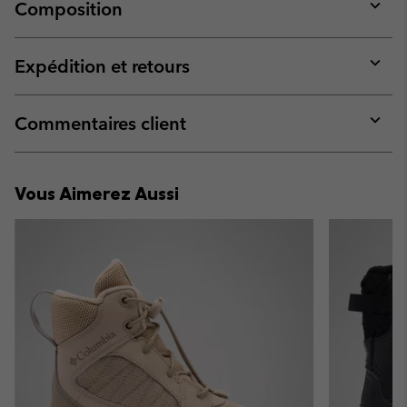
Composition
Expan
or
collap
Expédition et retours
sectio
Expan
or
collap
Commentaires client
sectio
Expan
or
collap
Vous Aimerez Aussi
sectio