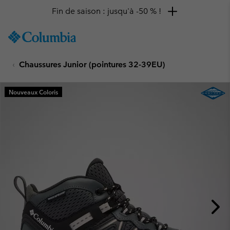
Fin de saison : jusqu'à -50 % !
SKIP
Columbia
TO
Sportswear
CONTENT
Chaussures Junior (pointures 32-39EU)
SKIP
TO
MAIN
Nouveaux Coloris
NAV
SKIP
TO
SEARCH