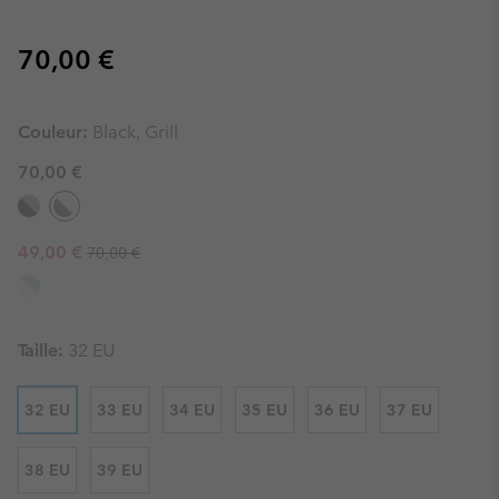
Regular price:
70,00 €
Couleur:
Black, Grill
70,00 €
Regular price:
Sale price:
49,00 €
70,00 €
Taille:
32 EU
32 EU
33 EU
34 EU
35 EU
36 EU
37 EU
38 EU
39 EU