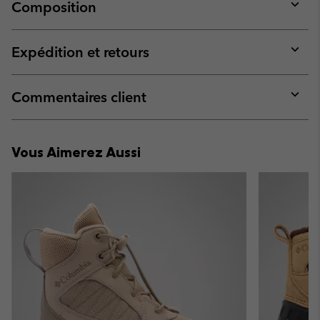
Composition
Expan
or
collap
Expédition et retours
sectio
Expan
or
collap
Commentaires client
sectio
Expan
or
collap
Vous Aimerez Aussi
sectio