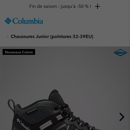
Fin de saison : jusqu'à -50 % !
SKIP
Columbia
TO
Sportswear
CONTENT
Chaussures Junior (pointures 32-39EU)
SKIP
TO
MAIN
Nouveaux Coloris
NAV
SKIP
TO
SEARCH