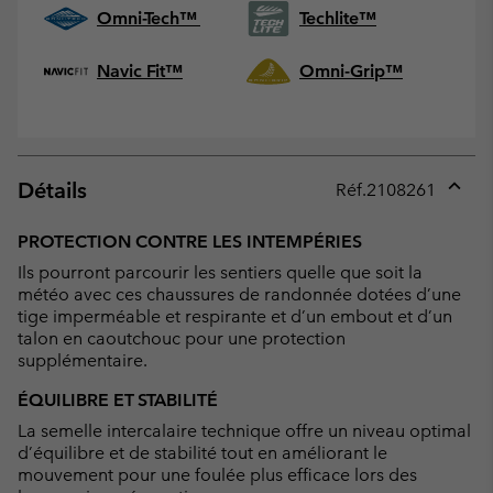
Omni-Tech™
Techlite™
Navic Fit™
Omni-Grip™
Détails
Réf.
2108261
Expan
or
PROTECTION CONTRE LES INTEMPÉRIES
collap
Ils pourront parcourir les sentiers quelle que soit la
sectio
météo avec ces chaussures de randonnée dotées d’une
tige imperméable et respirante et d’un embout et d’un
talon en caoutchouc pour une protection
supplémentaire.
ÉQUILIBRE ET STABILITÉ
La semelle intercalaire technique offre un niveau optimal
d’équilibre et de stabilité tout en améliorant le
mouvement pour une foulée plus efficace lors des