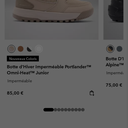
Botte D’H
Nouveaux Coloris
Alpine™ J
Botte d’Hiver Imperméable Portlander™
Omni-Heat™ Junior
Imperméab
Imperméable
Regular pr
75,00 €
Regular price:
85,00 €