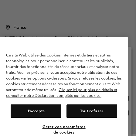
France
©
2026
Columbia Sportswear Europe SAS. 5 Rue de la Haye, Espace
Européen de l'entreprise 67300 Schiltigheim, France. Tous droits réservés.
Conditions d'utilisation
Conditions Générales de Vente
Ce site Web utilise des cookies internes et de tiers et autres
Garanties Légales
Politique de confidentialité
technologies pour personnaliser le contenu et les publicités,
fournir des fonctionnalités de réseaux sociaux et analyser notre
Veuillez sélectionner votre pays d’expédition et
Conditions d'utilisation - Membres
trafic. Veuillez préciser si vous acceptez notre utilisation de ces
votre langue
cookies via les options ci-dessous. Si vous refusez les cookies, les
Conditions D'utilisation - Contenu généré par l'utilisateur
Impressum
Achats en ligne disponibles
cookies strictement nécessaires au fonctionnement du site Web
Cookies
Public CBCR
seront tout de même utilisés.
Cliquez ici pour plus de détails et
consulter notre Déclaration complète sur les cookies.
Achat
United States
en
Service client: Lun - Sam de 9h à 13h et de 14h à 18h
(+)33159500000
ligne
J’accepte
Tout refuser
Achat
France
dispon
en
ligne
Gérer vos paramètres
Voir Tous Les Pays
dispon
de cookies