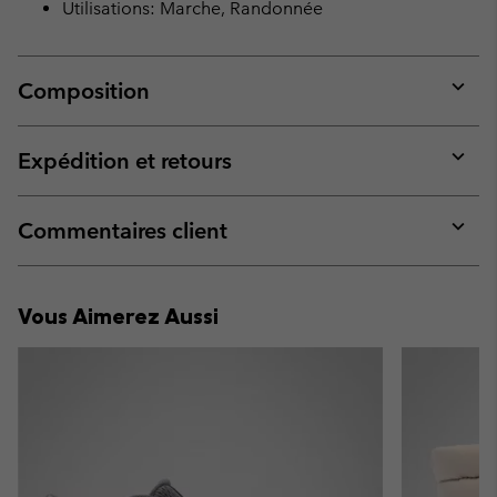
Utilisations: Marche, Randonnée
Composition
Expan
or
collap
Expédition et retours
sectio
Expan
or
collap
Commentaires client
sectio
Expan
or
collap
Vous Aimerez Aussi
sectio