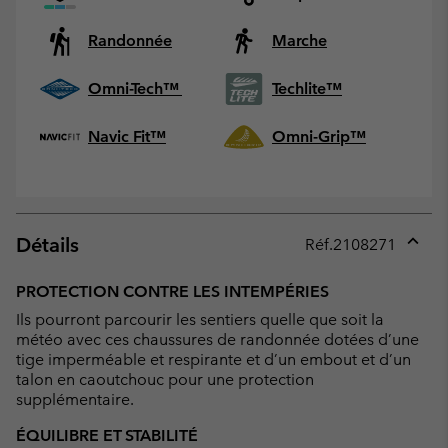
Randonnée
Marche
Omni-Tech™
Techlite™
Navic Fit™
Omni-Grip™
Détails
Réf.
2108271
Expan
or
PROTECTION CONTRE LES INTEMPÉRIES
collap
Ils pourront parcourir les sentiers quelle que soit la
sectio
météo avec ces chaussures de randonnée dotées d’une
tige imperméable et respirante et d’un embout et d’un
talon en caoutchouc pour une protection
supplémentaire.
ÉQUILIBRE ET STABILITÉ