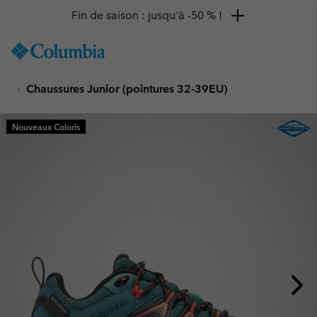
Fin de saison : jusqu'à -50 % !
SKIP
Columbia
TO
Sportswear
CONTENT
Chaussures Junior (pointures 32-39EU)
SKIP
TO
MAIN
Nouveaux Coloris
NAV
SKIP
TO
SEARCH