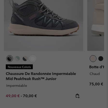
Botte d’Hi
Nouveaux Coloris
Chaussure De Randonnée Imperméable
Chaud
Mid Peakfreak Rush™ Junior
Regular pr
75,00 €
Imperméable
Minimum sale price:
Maximum price:
49,00 €
-
70,00 €