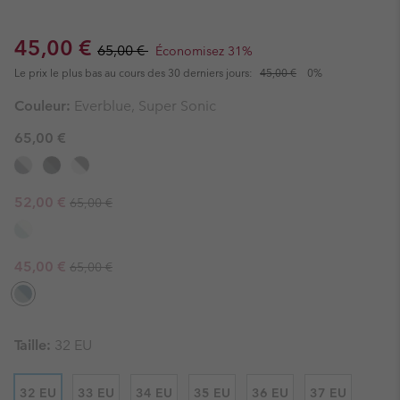
Sale price:
Regular price:
45,00 €
65,00 €
Économisez 31%
Le prix le plus bas au cours des 30 derniers jours:
45,00 €
0%
Couleur:
Everblue, Super Sonic
65,00 €
Regular price:
Sale price:
52,00 €
65,00 €
Regular price:
Sale price:
45,00 €
65,00 €
Taille:
32 EU
32 EU
33 EU
34 EU
35 EU
36 EU
37 EU