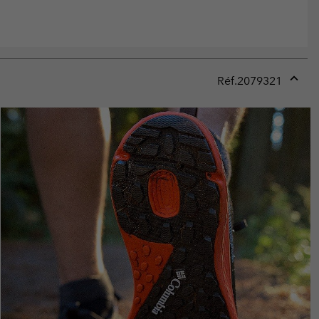
Réf.
2079321
Expan
or
collap
sectio