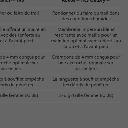
Konos™ TRS
Konos™ TRS OutDry™
r ou faire du trail
Randonner ou faire du trail dans
des conditions humides
lle offrant un maintien
Membrane imperméable et
avec des renforts au
respirante avec maille pour un
et à l’avant-pied
maintien optimal avec renforts au
talon et à l’avant-pied
de 4 mm conçus pour
Crampons de 4 mm conçus pour
roche optimale sur
une accroche optimale sur
les sentiers
les sentiers
te à soufflet empêche
La languette à soufflet empêche
ébris de pénétrer
les débris de pénétrer
taille femme EU 38)
276 g (taille femme EU 38)