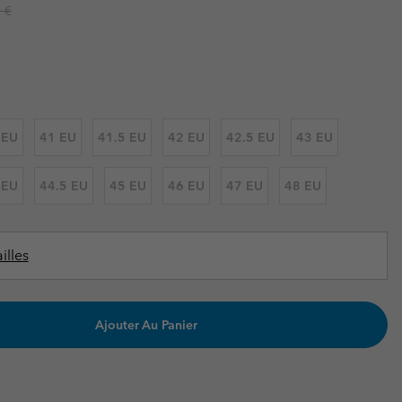
ours de cou
ours de cou
r price:
 €
Guide Des Articles Imperméables
Guide Des Articles Imperméables
i & d'hiver
i & d'Hiver
 grandes tailles
articles femme
articles homme
 EU
41 EU
41.5 EU
42 EU
42.5 EU
43 EU
 EU
44.5 EU
45 EU
46 EU
47 EU
48 EU
illes
Ajouter Au Panier