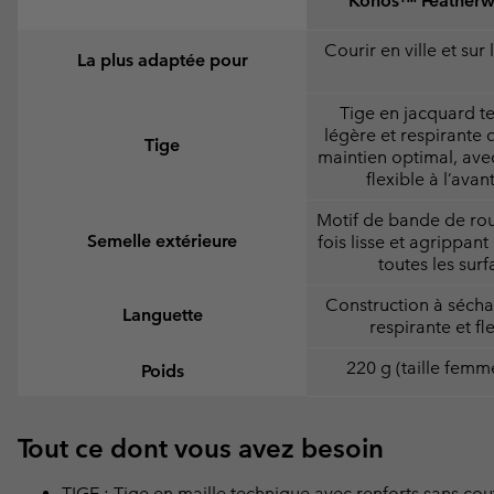
Konos™ Feather
Courir en ville et sur 
La plus adaptée pour
Tige en jacquard t
légère et respirante q
Tige
maintien optimal, ave
flexible à l’avan
Motif de bande de rou
Semelle extérieure
fois lisse et agrippan
toutes les surf
Construction à sécha
Languette
respirante et fl
220 g (taille femm
Poids
Tout ce dont vous avez besoin
TIGE : Tige en maille technique avec renforts sans cout