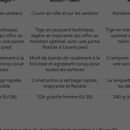
weight™
Konos™ Swift
les sentiers
Courir en ville et sur les sentiers
Randonne
echnique,
Tige en jacquard technique,
Tige en mai
ui offre un
légère et respirante qui offre un
optimal 
c une partie
maintien optimal, avec une partie
talon 
t-pied
flexible à l’avant-pied
lement à la
Motif de bande de roulement à la
Crampons 
t conçu pour
fois lisse et agrippant conçu pour
une acc
aces
toutes les surfaces
ge rapide,
Construction à séchage rapide,
La languet
exible
respirante et flexible
les d
e EU 38)
226 g (taille femme EU 38)
240 g (
ures pour plus de durabilité et de maintien. Le Navic Fit