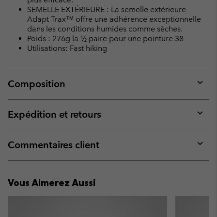
SEMELLE EXTÉRIEURE : La semelle extérieure
Adapt Trax™ offre une adhérence exceptionnelle
dans les conditions humides comme sèches.
Poids : 276g la ½ paire pour une pointure 38
Utilisations: Fast hiking
Composition
Expan
or
collap
Expédition et retours
sectio
Expan
or
collap
Commentaires client
sectio
Expan
or
collap
Vous Aimerez Aussi
sectio