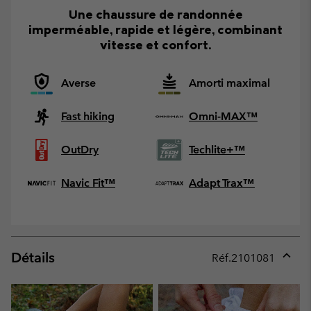
Une chaussure de randonnée
imperméable, rapide et légère, combinant
vitesse et confort.
Averse
Amorti maximal
Fast hiking
Omni-MAX™
OutDry
Techlite+™
Navic Fit™
Adapt Trax™
Détails
Réf.
2101081
Expan
or
collap