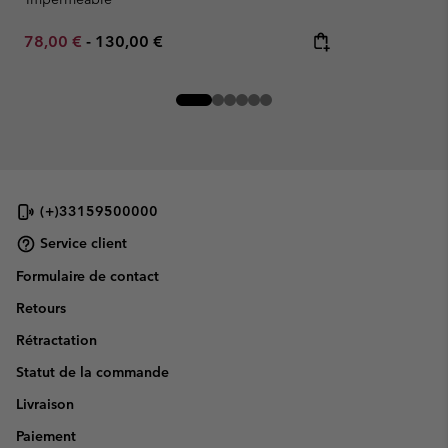
Minimum sale price:
Maximum price:
78,00 €
-
130,00 €
(+)33159500000
Service client
Formulaire de contact
Retours
Rétractation
Statut de la commande
Livraison
Paiement