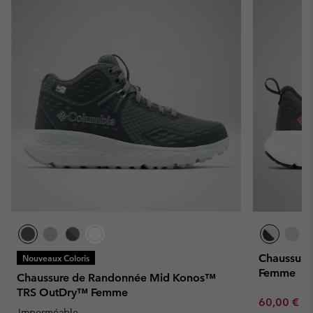
Chaussure
Nouveaux Coloris
Femme
Chaussure de Randonnée Mid Konos™
TRS OutDry™ Femme
Minimum sa
60,00 €
-
Imperméable