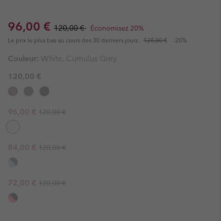
Sale price:
Regular price:
96,00 €
120,00 €
Économisez 20%
Le prix le plus bas au cours des 30 derniers jours:
120,00 €
-20%
Couleur:
White, Cumulus Grey
120,00 €
Regular price:
Sale price:
96,00 €
120,00 €
Regular price:
Sale price:
84,00 €
120,00 €
Regular price:
Sale price:
72,00 €
120,00 €