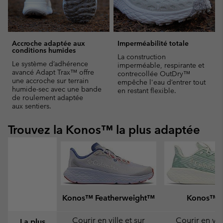
Accroche adaptée aux
Imperméabilité totale
conditions humides
La construction
Le système d’adhérence
imperméable, respirante et
avancé Adapt Trax™ offre
contrecollée OutDry™
une accroche sur terrain
empêche l'eau d’entrer tout
humide-sec avec une bande
en restant flexible.
de roulement adaptée
aux sentiers.
Trouvez la Konos™ la plus adaptée
Konos™ Featherweight™
Konos™ S
Courir en ville et sur
Courir en vill
La plus