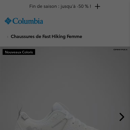
Remise de 10 % à saisir
SKIP
Columbia
TO
Sportswear
CONTENT
Chaussures de Fast Hiking Femme
SKIP
TO
MAIN
Nouveaux Coloris
NAV
SKIP
TO
SEARCH