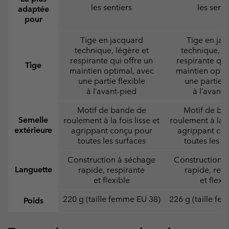
les sentiers
les senti
adaptée
pour
Tige en jacquard
Tige en ja
technique, légère et
technique, lé
respirante qui offre un
respirante qui
Tige
maintien optimal, avec
maintien opti
une partie flexible
une partie f
à l’avant-pied
à l’avant-
Motif de bande de
Motif de ba
Semelle
roulement à la fois lisse et
roulement à la fo
extérieure
agrippant conçu pour
agrippant co
toutes les surfaces
toutes les s
Construction à séchage
Construction 
Languette
rapide, respirante
rapide, resp
et flexible
et flexi
220 g (taille femme EU 38)
226 g (taille f
Poids