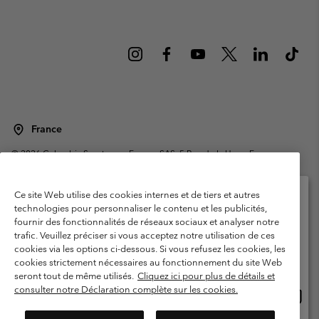
France
©
2026
Columbia Sportswear Europe SAS. 5 Rue de la Haye, Espace
Européen de l'entreprise 67300 Schiltigheim, France. Tous droits réservés.
Conditions d'utilisation
Conditions Générales de Vente
Ce site Web utilise des cookies internes et de tiers et autres
Garanties Légales
Politique de confidentialité
technologies pour personnaliser le contenu et les publicités,
fournir des fonctionnalités de réseaux sociaux et analyser notre
Veuillez sélectionner votre pays d’expédition et
Conditions d'utilisation - Membres
trafic. Veuillez préciser si vous acceptez notre utilisation de ces
votre langue
cookies via les options ci-dessous. Si vous refusez les cookies, les
Conditions D'utilisation - Contenu généré par l'utilisateur
Impressum
Achats en ligne disponibles
cookies strictement nécessaires au fonctionnement du site Web
Cookies
Public CBCR
seront tout de même utilisés.
Cliquez ici pour plus de détails et
consulter notre Déclaration complète sur les cookies.
Achat
United States
en
Service client: Lun - Sam de 9h à 13h et de 14h à 18h
(+)33159500000