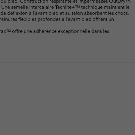
u du pied. Construction respirante et imperméable OutDry™.
e semelle intercalaire Techlite+™ technique maintient le
de déflexion à l’avant-pied et au talon absorbent les chocs,
 rainures flexibles profondes à l’avant-pied offrent un
rax™ offre une adhérence exceptionnelle dans les