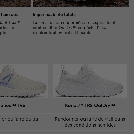
s humides
Imperméabilité totale
dapt Trax™
La construction imperméable, respirante et
mide-sec
contrecollée OutDry™ empêche l'eau
aptée
d’entrer tout en restant flexible.
Konos™ TRS
Konos™ TRS OutDry™
r ou faire du trail
Randonner ou faire du trail dans
des conditions humides