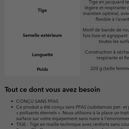
Tige en jacquard t
légère et respirante q
Tige
maintien optimal, ave
flexible à l’avan
Motif de bande de rou
Semelle extérieure
fois lisse et agrippan
toutes les surf
Construction à sécha
Languette
respirante et fl
220 g (taille femm
Poids
Tout ce dont vous avez besoin
CONÇU SANS PFAS
Ce produit a été conçu sans PFAS (substances per- et
« polluants éternels ». Nous utilisons à la place un t
surface sur votre équipement sans nuire à l'environn
TIGE : Tige en maille technique avec renforts sans cout