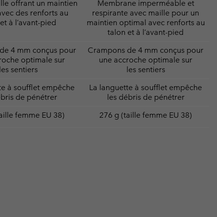
lle offrant un maintien
Membrane imperméable et
avec des renforts au
respirante avec maille pour un
et à l’avant-pied
maintien optimal avec renforts au
talon et à l’avant-pied
de 4 mm conçus pour
Crampons de 4 mm conçus pour
roche optimale sur
une accroche optimale sur
les sentiers
les sentiers
te à soufflet empêche
La languette à soufflet empêche
ébris de pénétrer
les débris de pénétrer
taille femme EU 38)
276 g (taille femme EU 38)