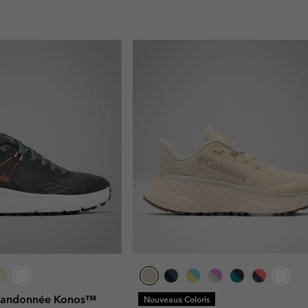
 Randonnée Konos™
Nouveaux Coloris