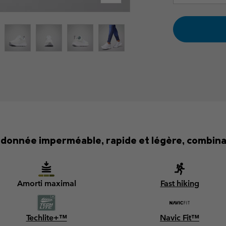
donnée imperméable, rapide et légère, combinan
Amorti maximal
Fast hiking
Techlite+™
Navic Fit™