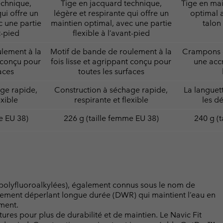
echnique,
Tige en jacquard technique,
Tige en mai
ui offre un
légère et respirante qui offre un
optimal 
c une partie
maintien optimal, avec une partie
talon 
t-pied
flexible à l’avant-pied
lement à la
Motif de bande de roulement à la
Crampons 
t conçu pour
fois lisse et agrippant conçu pour
une acc
aces
toutes les surfaces
ge rapide,
Construction à séchage rapide,
La languet
exible
respirante et flexible
les d
e EU 38)
226 g (taille femme EU 38)
240 g (
 polyfluoroalkylées), également connus sous le nom de
raitement déperlant longue durée (DWR) qui maintient l’eau en
ement.
ures pour plus de durabilité et de maintien. Le Navic Fit