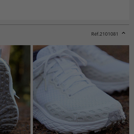
Réf.
2101081
Expan
or
collap
sectio