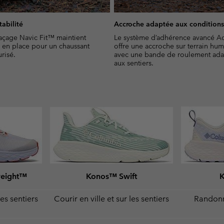
tabilité
Accroche adaptée aux condition
açage Navic Fit™ maintient
Le système d’adhérence avancé A
n en place pour un chaussant
offre une accroche sur terrain hu
risé.
avec une bande de roulement ad
aux sentiers.
weight™
Konos™ Swift
les sentiers
Courir en ville et sur les sentiers
Randonne