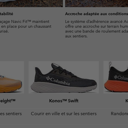
tabilité
Accroche adaptée aux condition
açage Navic Fit™ maintient
Le système d’adhérence avancé A
n en place pour un chaussant
offre une accroche sur terrain hu
risé.
avec une bande de roulement ad
aux sentiers.
weight™
Konos™ Swift
les sentiers
Courir en ville et sur les sentiers
Randonne