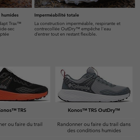
s humides
Imperméabilité totale
dapt Trax™
La construction imperméable, respirante et
mide-sec
contrecollée OutDry™ empêche l'eau
aptée
d’entrer tout en restant flexible.
Konos™ TRS
Konos™ TRS OutDry™
r ou faire du trail
Randonner ou faire du trail dans
des conditions humides