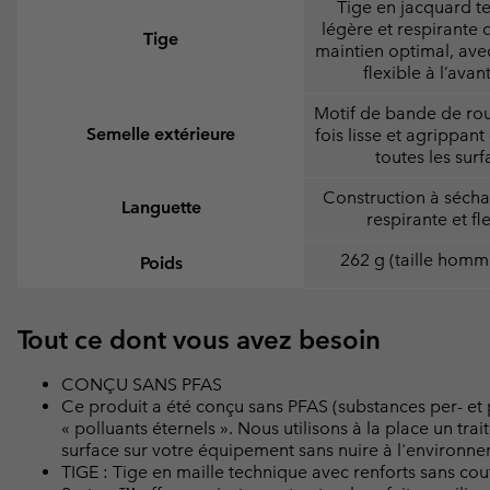
Tige en jacquard t
légère et respirante q
Tige
maintien optimal, ave
flexible à l’avan
Motif de bande de rou
Semelle extérieure
fois lisse et agrippan
toutes les surf
Construction à sécha
Languette
respirante et fl
262 g (taille homm
Poids
Tout ce dont vous avez besoin
CONÇU SANS PFAS
Ce produit a été conçu sans PFAS (substances per- et
« polluants éternels ». Nous utilisons à la place un t
surface sur votre équipement sans nuire à l'environn
TIGE : Tige en maille technique avec renforts sans cout