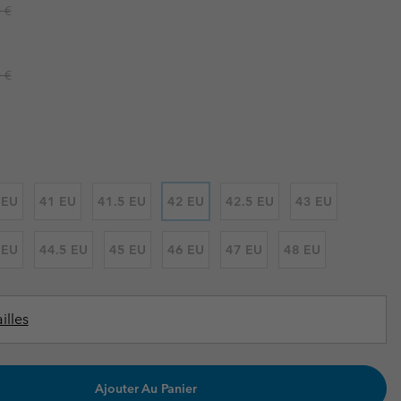
ours de cou
ours de cou
r price:
 €
Guide Des Articles Imperméables
Guide Des Articles Imperméables
i & d'hiver
i & d'Hiver
r price:
 grandes tailles
articles femme
 €
articles homme
 EU
41 EU
41.5 EU
42 EU
42.5 EU
43 EU
 EU
44.5 EU
45 EU
46 EU
47 EU
48 EU
illes
Ajouter Au Panier