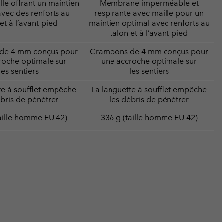
lle offrant un maintien
Membrane imperméable et
avec des renforts au
respirante avec maille pour un
et à l’avant-pied
maintien optimal avec renforts au
talon et à l’avant-pied
de 4 mm conçus pour
Crampons de 4 mm conçus pour
roche optimale sur
une accroche optimale sur
les sentiers
les sentiers
te à soufflet empêche
La languette à soufflet empêche
ébris de pénétrer
les débris de pénétrer
aille homme EU 42)
336 g (taille homme EU 42)