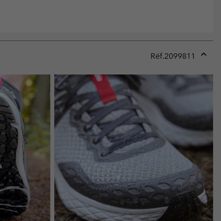
Réf.
2099811
Expan
or
collap
sectio