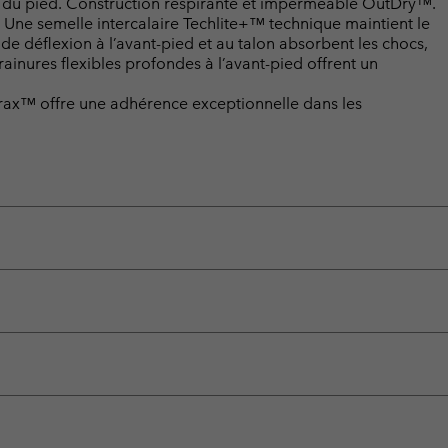
u du pied. Construction respirante et imperméable OutDry™.
e semelle intercalaire Techlite+™ technique maintient le
de déflexion à l’avant-pied et au talon absorbent les chocs,
 rainures flexibles profondes à l’avant-pied offrent un
rax™ offre une adhérence exceptionnelle dans les