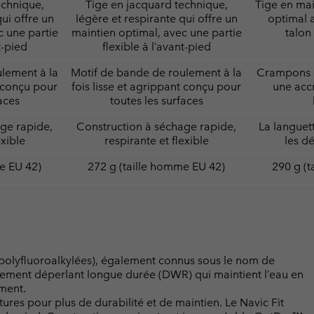
echnique,
Tige en jacquard technique,
Tige en mai
ui offre un
légère et respirante qui offre un
optimal 
c une partie
maintien optimal, avec une partie
talon 
t-pied
flexible à l’avant-pied
lement à la
Motif de bande de roulement à la
Crampons 
t conçu pour
fois lisse et agrippant conçu pour
une acc
aces
toutes les surfaces
ge rapide,
Construction à séchage rapide,
La languet
exible
respirante et flexible
les d
e EU 42)
272 g (taille homme EU 42)
290 g (t
 polyfluoroalkylées), également connus sous le nom de
raitement déperlant longue durée (DWR) qui maintient l’eau en
ement.
ures pour plus de durabilité et de maintien. Le Navic Fit