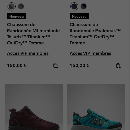
Nouveau
Nouveau
Chaussure de
Chaussure de
Randonnée Mi-montante
Randonnée Peakfreak™
Tellurix™ Titanium™
Titanium™ OutDry™
OutDry™ Femme
Femme
Accès VIP membres
Accès VIP membres
Regular price:
Regular price:
150,00 €
150,00 €