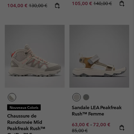
Sale price:
Regular price:
105,00 €
140,00 €
Sale price:
Regular price:
104,00 €
130,00 €
Sandale LEA Peakfreak
Nouveaux Coloris
Rush™ Femme
Chaussure de
Randonnée Mid
Minimum sale price:
Maximum sale pric
Regular pr
63,00 €
-
72,00 €
Peakfreak Rush™
85,00 €