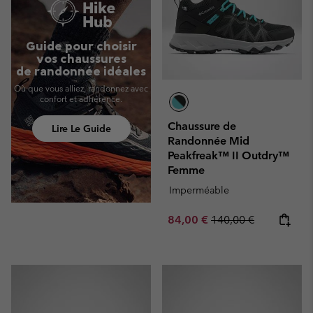
Guide pour choisir
vos chaussures
de randonnée idéales
Où que vous alliez, randonnez avec
confort et adhérence.
Chaussure de
Lire Le Guide
Randonnée Mid
Peakfreak™ II Outdry™
Femme
Imperméable
Sale price:
Regular price:
84,00 €
140,00 €