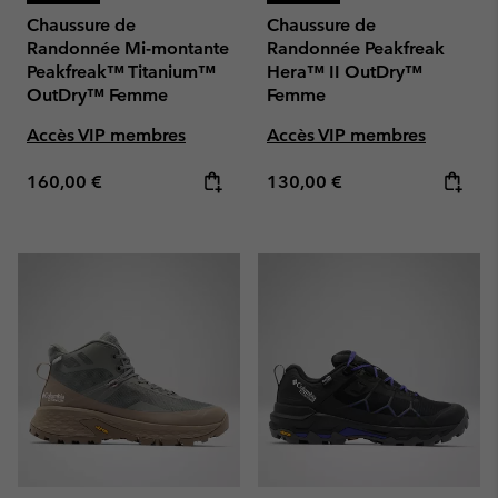
Chaussure de
Chaussure de
Randonnée Mi-montante
Randonnée Peakfreak
Peakfreak™ Titanium™
Hera™ II OutDry™
OutDry™ Femme
Femme
Accès VIP membres
Accès VIP membres
Regular price:
Regular price:
160,00 €
130,00 €