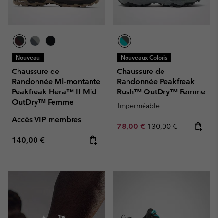
Nouveau
Nouveaux Coloris
Chaussure de
Chaussure de
Randonnée Mi-montante
Randonnée Peakfreak
Peakfreak Hera™ II Mid
Rush™ OutDry™ Femme
OutDry™ Femme
Imperméable
Accès VIP membres
Sale price:
Regular price:
78,00 €
130,00 €
Regular price:
140,00 €