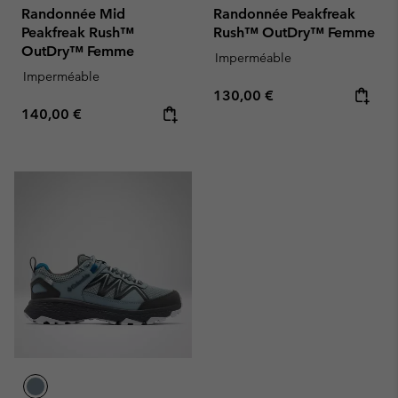
Randonnée Mid
Randonnée Peakfreak
Peakfreak Rush™
Rush™ OutDry™ Femme
OutDry™ Femme
Imperméable
Imperméable
Regular price:
130,00 €
Regular price:
140,00 €