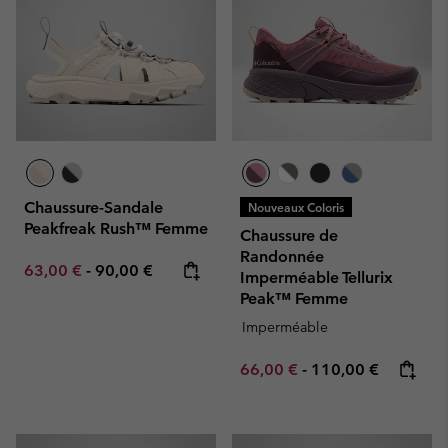
Chaussure-Sandale
Nouveaux Coloris
Peakfreak Rush™ Femme
Chaussure de
Randonnée
Minimum sale price:
Maximum price:
63,00 €
-
90,00 €
Imperméable Tellurix
Peak™ Femme
Imperméable
Minimum sale price:
Maximum price:
66,00 €
-
110,00 €