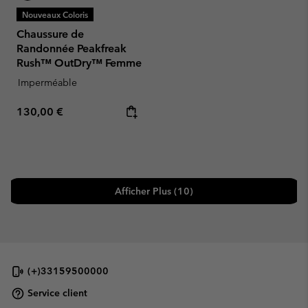
Nouveaux Coloris
Chaussure de
Randonnée Peakfreak
Rush™ OutDry™ Femme
Imperméable
Regular price:
130,00 €
Afficher Plus (10)
(+)33159500000
Service client