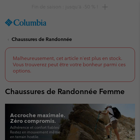
Remise de 10 % à saisir
SKIP
Columbia
TO
Sportswear
CONTENT
Chaussures de Randonnée
SKIP
TO
MAIN
NAV
Malheureusement, cet article n'est plus en stock.
Vous trouverez peut être votre bonheur parmi ces
SKIP
options.
TO
SEARCH
Chaussures de Randonnée Femme
Accroche maximale.
Zéro compromis.
Adhérence et confort fiables.
Restez en mouvement même
en terrain hostile.