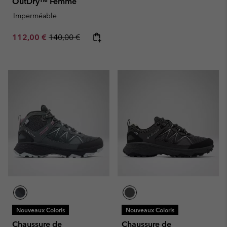
OutDry™ Femme
Imperméable
Sale price:
Regular price:
112,00 €
140,00 €
Nouveaux Coloris
Nouveaux Coloris
Chaussure de
Chaussure de