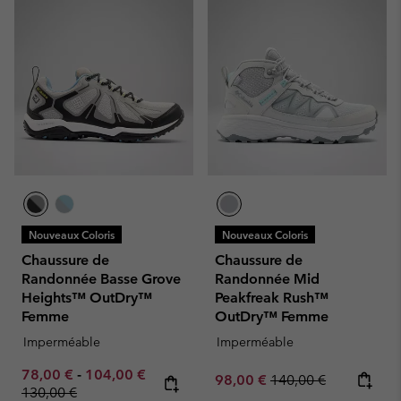
Nouveaux Coloris
Nouveaux Coloris
Chaussure de
Chaussure de
Randonnée Basse Grove
Randonnée Mid
Heights™ OutDry™
Peakfreak Rush™
Femme
OutDry™ Femme
Imperméable
Imperméable
Minimum sale price:
Maximum sale price:
Regular price:
78,00 €
-
104,00 €
Sale price:
Regular price:
98,00 €
140,00 €
130,00 €