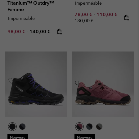
Titanium™ Outdry™
Imperméable
Femme
Minimum sale price:
Maximum sale pric
Regular p
78,00 €
-
110,00 €
Imperméable
130,00 €
Minimum sale price:
Maximum price:
98,00 €
-
140,00 €
Nouveau
Nouveau