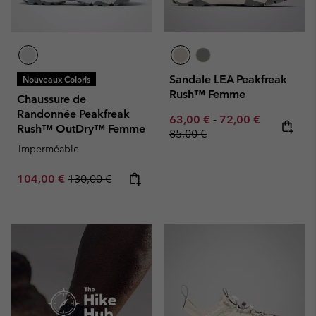
Sandale LEA Peakfreak
Nouveaux Coloris
Rush™ Femme
Chaussure de
Randonnée Peakfreak
Minimum sale price:
Maximum sale pric
Regular pr
63,00 €
-
72,00 €
Rush™ OutDry™ Femme
85,00 €
Imperméable
Sale price:
Regular price:
104,00 €
130,00 €