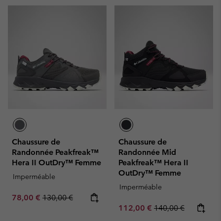
Chaussure de
Chaussure de
Randonnée Peakfreak™
Randonnée Mid
Hera II OutDry™ Femme
Peakfreak™ Hera II
OutDry™ Femme
Imperméable
Imperméable
Sale price:
Regular price:
78,00 €
130,00 €
Sale price:
Regular price:
112,00 €
140,00 €