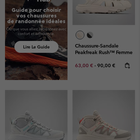
Guide pour choisir
vos chaussures
de randonnée idéales
Où que vous alliez, randonnez avec
confort et adhérence.
Chaussure-Sandale
Lire Le Guide
Peakfreak Rush™ Femme
Minimum sale price:
Maximum price:
63,00 €
-
90,00 €