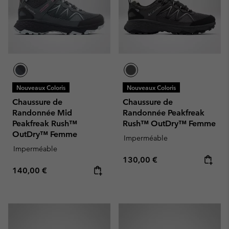
Nouveaux Coloris
Nouveaux Coloris
Chaussure de
Chaussure de
Randonnée Mid
Randonnée Peakfreak
Peakfreak Rush™
Rush™ OutDry™ Femme
OutDry™ Femme
Imperméable
Imperméable
Regular price:
130,00 €
Regular price:
140,00 €