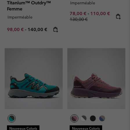
Titanium™ Outdry™
Imperméable
Femme
Minimum sale price:
Maximum sale pric
Regular p
78,00 €
-
110,00 €
Imperméable
130,00 €
Minimum sale price:
Maximum price:
98,00 €
-
140,00 €
Nouveaux Coloris
Nouveaux Coloris