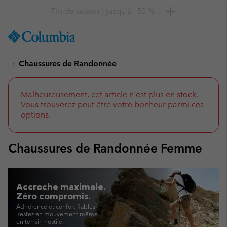
Remise de 10 % à saisir
SKIP
Columbia
TO
Sportswear
CONTENT
Chaussures de Randonnée
SKIP
TO
MAIN
NAV
Malheureusement, cet article n'est plus en stock.
Vous trouverez peut être votre bonheur parmi ces
SKIP
options.
TO
SEARCH
Chaussures de Randonnée Femme
Accroche maximale.
Zéro compromis.
Adhérence et confort fiables.
Restez en mouvement même
en terrain hostile.