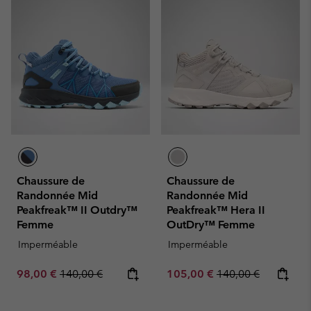
Chaussure de
Chaussure de
Randonnée Mid
Randonnée Mid
Peakfreak™ II Outdry™
Peakfreak™ Hera II
Femme
OutDry™ Femme
Imperméable
Imperméable
Sale price:
Regular price:
Sale price:
Regular price:
98,00 €
140,00 €
105,00 €
140,00 €