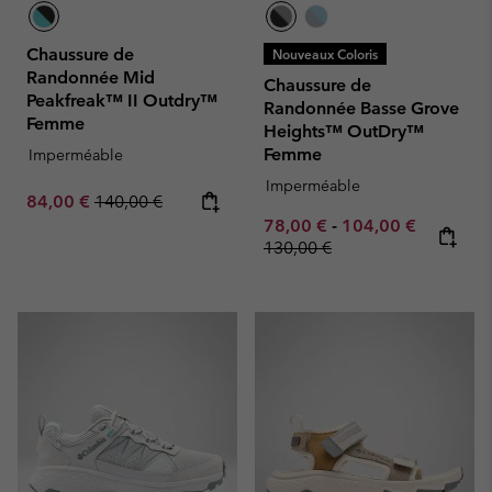
Chaussure de
Nouveaux Coloris
Randonnée Mid
Chaussure de
Peakfreak™ II Outdry™
Randonnée Basse Grove
Femme
Heights™ OutDry™
Femme
Imperméable
Imperméable
Sale price:
Regular price:
84,00 €
140,00 €
Minimum sale price:
Maximum sale pric
Regular p
78,00 €
-
104,00 €
130,00 €