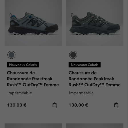
Nouveaux Coloris
Nouveaux Coloris
Chaussure de
Chaussure de
Randonnée Peakfreak
Randonnée Peakfreak
Rush™ OutDry™ Femme
Rush™ OutDry™ Femme
Imperméable
Imperméable
Regular price:
Regular price:
130,00 €
130,00 €