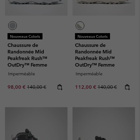
Nouveaux Coloris
Nouveaux Coloris
Chaussure de
Chaussure de
Randonnée Mid
Randonnée Mid
Peakfreak Rush™
Peakfreak Rush™
OutDry™ Femme
OutDry™ Femme
Imperméable
Imperméable
Sale price:
Regular price:
Sale price:
Regular price:
98,00 €
140,00 €
112,00 €
140,00 €