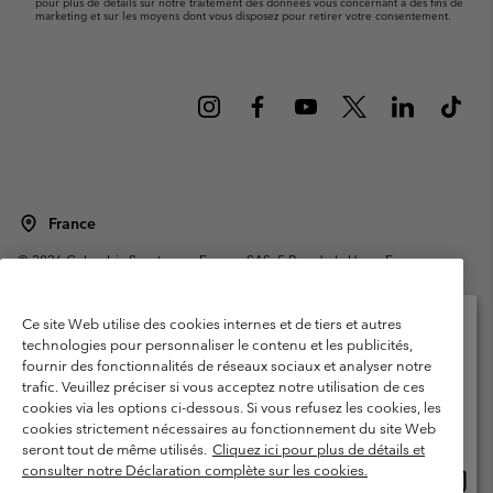
pour plus de détails sur notre traitement des données vous concernant à des fins de
marketing et sur les moyens dont vous disposez pour retirer votre consentement.
France
©
2026
Columbia Sportswear Europe SAS. 5 Rue de la Haye, Espace
Européen de l'entreprise 67300 Schiltigheim, France. Tous droits réservés.
Conditions d'utilisation
Conditions Générales de Vente
Ce site Web utilise des cookies internes et de tiers et autres
Garanties Légales
Politique de confidentialité
technologies pour personnaliser le contenu et les publicités,
fournir des fonctionnalités de réseaux sociaux et analyser notre
Veuillez sélectionner votre pays d’expédition et
Conditions d'utilisation - Membres
trafic. Veuillez préciser si vous acceptez notre utilisation de ces
votre langue
cookies via les options ci-dessous. Si vous refusez les cookies, les
Conditions D'utilisation - Contenu généré par l'utilisateur
Impressum
Achats en ligne disponibles
cookies strictement nécessaires au fonctionnement du site Web
Cookies
Public CBCR
seront tout de même utilisés.
Cliquez ici pour plus de détails et
consulter notre Déclaration complète sur les cookies.
Achat
United States