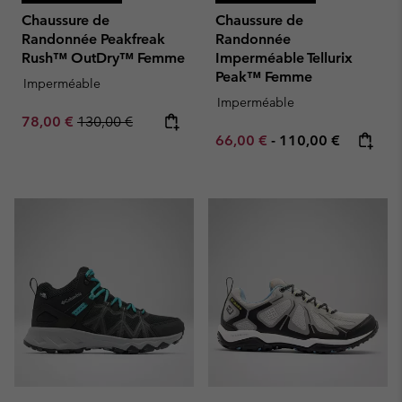
Chaussure de
Chaussure de
Randonnée Peakfreak
Randonnée
Rush™ OutDry™ Femme
Imperméable Tellurix
Peak™ Femme
Imperméable
Imperméable
Sale price:
Regular price:
78,00 €
130,00 €
Minimum sale price:
Maximum price:
66,00 €
-
110,00 €