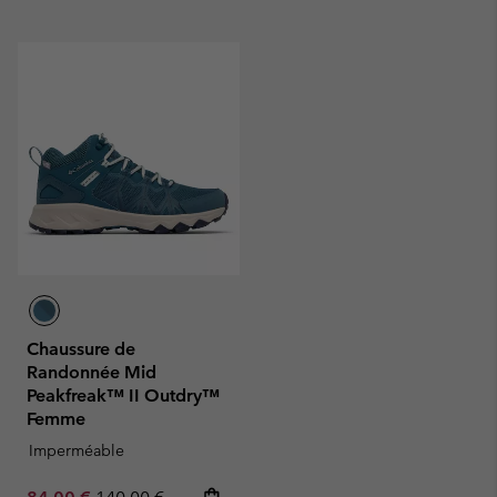
Chaussure de
Randonnée Mid
Peakfreak™ II Outdry™
Femme
Imperméable
Sale price:
Regular price: