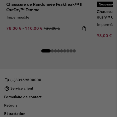
Chaussure de Randonnée Peakfreak™ II
Nouveaux Co
OutDry™ Femme
Chaussure
Rush™ Ou
Imperméable
Imperméab
Minimum sale price:
Maximum sale price:
Regular price:
78,00 €
-
110,00 €
130,00 €
Minimum sa
98,00 €
-
(+)33159500000
Service client
Formulaire de contact
Retours
Rétractation