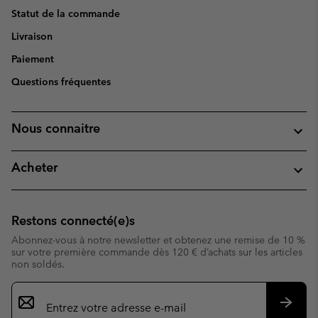
Statut de la commande
Livraison
Paiement
Questions fréquentes
Nous connaitre
Acheter
Restons connecté(e)s
Abonnez-vous à notre newsletter et obtenez une remise de 10 %
sur votre première commande dès 120 € d’achats sur les articles
non soldés.
Inscription
par
e-
S’abo