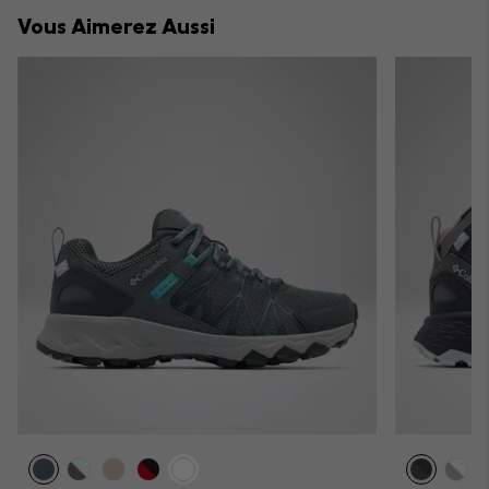
collap
Vous Aimerez Aussi
sectio