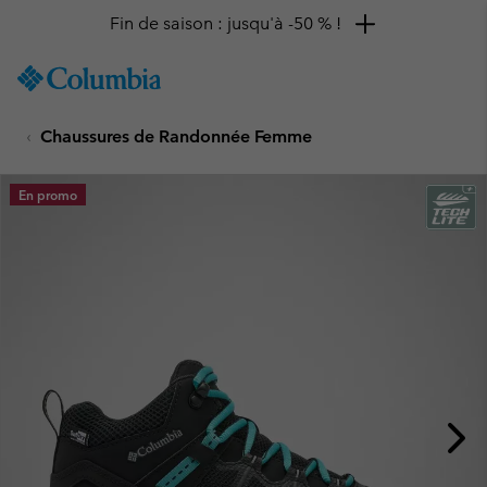
Fin de saison : jusqu'à -50 % !
SKIP
Columbia
TO
Sportswear
CONTENT
Chaussures de Randonnée Femme
SKIP
TO
MAIN
En promo
NAV
SKIP
TO
SEARCH