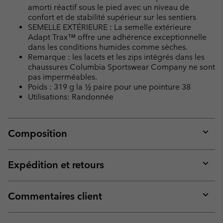
amorti réactif sous le pied avec un niveau de
confort et de stabilité supérieur sur les sentiers
SEMELLE EXTÉRIEURE : La semelle extérieure
Adapt Trax™ offre une adhérence exceptionnelle
dans les conditions humides comme sèches.
Remarque : les lacets et les zips intégrés dans les
chaussures Columbia Sportswear Company ne sont
pas imperméables.
Poids : 319 g la ½ paire pour une pointure 38
Utilisations: Randonnée
Composition
Expan
or
collap
Expédition et retours
sectio
Expan
or
collap
Commentaires client
sectio
Expan
or