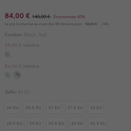
Sale price:
Regular price:
84,00 €
140,00 €
Économisez 40%
Le prix le plus bas au cours des 30 derniers jours:
98,00 €
-14%
Couleur:
Black, Teal
Regular price:
Sale price:
98,00 €
140,00 €
Regular price:
Sale price:
84,00 €
140,00 €
Taille:
41 EU
36 EU
36.5 EU
37 EU
37.5 EU
38 EU
38.5 EU
39 EU
39.5 EU
40 EU
40.5 EU