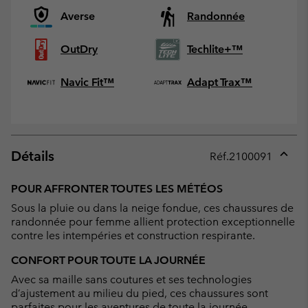
Averse
Randonnée
OutDry
Techlite+™
Navic Fit™
Adapt Trax™
Détails
Réf.
2100091
Expan
or
POUR AFFRONTER TOUTES LES MÉTÉOS
collap
Sous la pluie ou dans la neige fondue, ces chaussures de
sectio
randonnée pour femme allient protection exceptionnelle
contre les intempéries et construction respirante.
CONFORT POUR TOUTE LA JOURNÉE
Avec sa maille sans coutures et ses technologies
d’ajustement au milieu du pied, ces chaussures sont
parfaites pour les aventures de toute la journée.