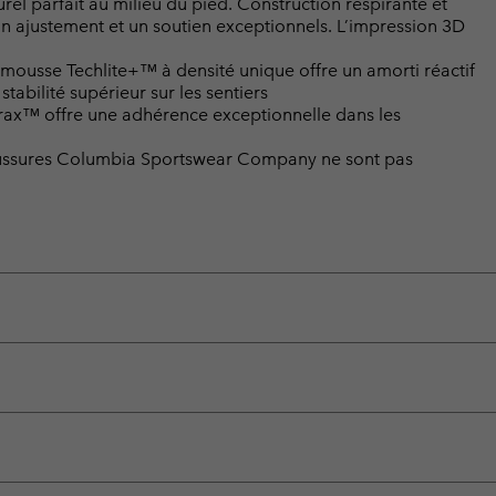
l parfait au milieu du pied. Construction respirante et
 ajustement et un soutien exceptionnels. L’impression 3D
ousse Techlite+™ à densité unique offre un amorti réactif
stabilité supérieur sur les sentiers
rax™ offre une adhérence exceptionnelle dans les
chaussures Columbia Sportswear Company ne sont pas