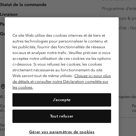
Statut de la commande
Programme d’entr
Livraison
Investisseurs & p
Paiement
Accessibilité : 
Questions fréquentes
Ce site Web utilise des cookies internes et de tiers et
autres technologies pour personnaliser le contenu et
les publicités, fournir des fonctionnalités de réseaux
sociaux et analyser notre trafic. Veuillez préciser si vous
acceptez notre utilisation de ces cookies via les options
ci-dessous. Si vous refusez les cookies, les cookies
strictement nécessaires au fonctionnement du site
Web seront tout de même utilisés.
Cliquez ici pour plus
de détails et consulter notre Déclaration complète sur
France
les cookies.
©
2026
Columbia Sportswear Europe SAS. 5 Rue de la Haye, Espace Européen de l'e
J’accepte
Conditions
Conditions Générales de
Garanties
Po
d'utilisation
Vente
Légales
co
Tout refuser
Service client: Lun - Sam de 9h à 13h et de 14h à 18h
(+)33159500000
Gérer vos paramètres de cookies