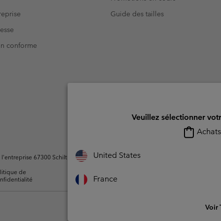
eprise
Guide des tailles
resse
Non conforme
Veuillez sélectionner vot
Achats 
United States
ntreprise 67300 Schiltigheim, France. Tous droits réservés.
litique de
Conditions d'utilisation -
Conditions D'util
France
nfidentialité
Membres
l'utilisateur
Voir 