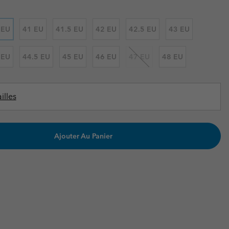
ours de cou
ours de cou
Guide Des Articles Imperméables
Guide Des Articles Imperméables
i & d'hiver
i & d'Hiver
 EU
41 EU
41.5 EU
42 EU
42.5 EU
43 EU
 grandes tailles
articles femme
 EU
44.5 EU
45 EU
46 EU
47 EU
48 EU
articles homme
illes
Ajouter Au Panier