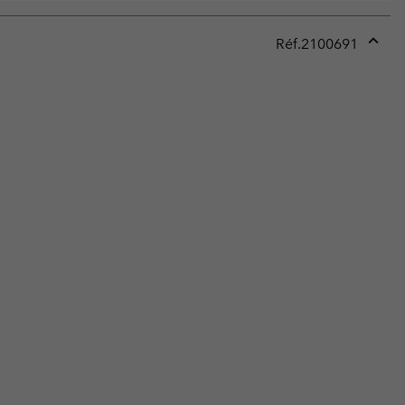
Réf.
2100691
Expan
or
collap
sectio