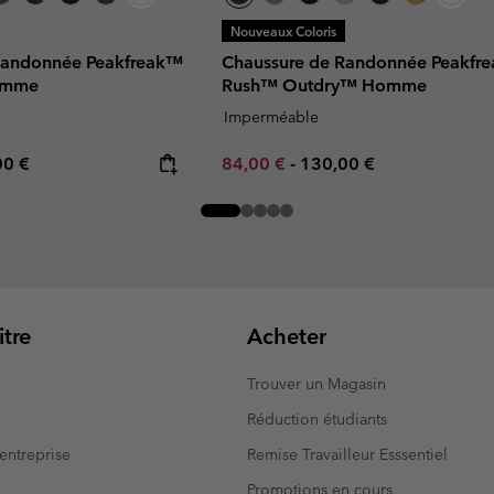
Nouveaux Coloris
Randonnée Peakfreak™
Chaussure de Randonnée Peakfre
omme
Rush™ Outdry™ Homme
Imperméable
rice:
mum price:
Minimum sale price:
Maximum price:
00 €
84,00 €
-
130,00 €
tre
Acheter
Trouver un Magasin
Réduction étudiants
entreprise
Remise Travailleur Esssentiel
Promotions en cours