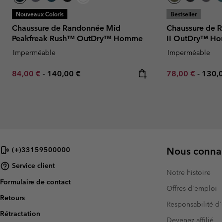
Nouveaux Coloris
Bestseller
Chaussure de Randonnée Mid
Chaussure de 
Peakfreak Rush™ OutDry™ Homme
II OutDry™ H
Imperméable
Imperméable
Minimum sale price:
Maximum price:
Minimum sale p
Maxi
84,00 €
-
140,00 €
78,00 €
-
130,
Nous connai
(+)33159500000
Service client
Notre histoire
Formulaire de contact
Offres d'emploi
Retours
Responsabilité d'
Rétractation
Devenez affilié