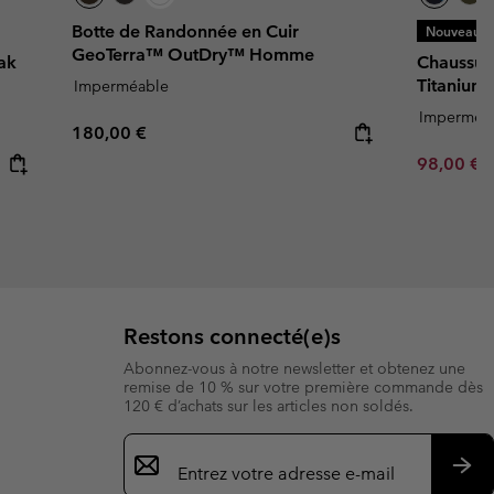
Botte de Randonnée en Cuir
Nouveaux C
GeoTerra™ OutDry™ Homme
ak
Chaussur
Titaniu
Imperméable
Imperméa
Regular price:
180,00 €
Minimum s
98,00 €
Restons connecté(e)s
Abonnez-vous à notre newsletter et obtenez une
remise de 10 % sur votre première commande dès
120 € d’achats sur les articles non soldés.
Inscription
par
e-
S’a