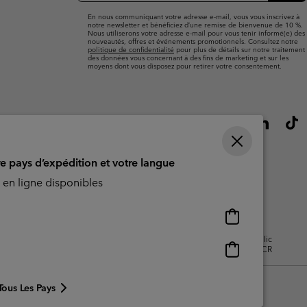
mail
En nous communiquant votre adresse e-mail, vous vous inscrivez à
notre newsletter et bénéficiez d’une remise de bienvenue de 10 %.
Nous utiliserons votre adresse e-mail pour vous tenir informé(e) des
nouveautés, offres et événements promotionnels. Consultez notre
politique de confidentialité
pour plus de détails sur notre traitement
des données vous concernant à des fins de marketing et sur les
moyens dont vous disposez pour retirer votre consentement.
re pays d’expédition et votre langue
en ligne disponibles
Achats
en
isation - Contenu généré par
Impressum
Cookies
Public
ligne
Achats
CBCR
disponibles
en
ligne
Tous Les Pays
disponibles