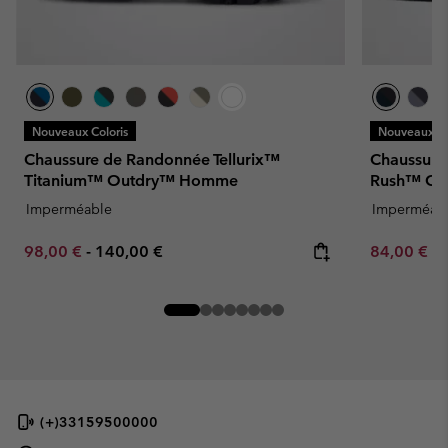
Nouveaux Coloris
Nouveaux Co
Chaussure de Randonnée Tellurix™
Chaussure
Titanium™ Outdry™ Homme
Rush™ O
Imperméable
Imperméab
Minimum sale price:
Maximum price:
Minimum sa
98,00 €
-
140,00 €
84,00 €
-
(+)33159500000