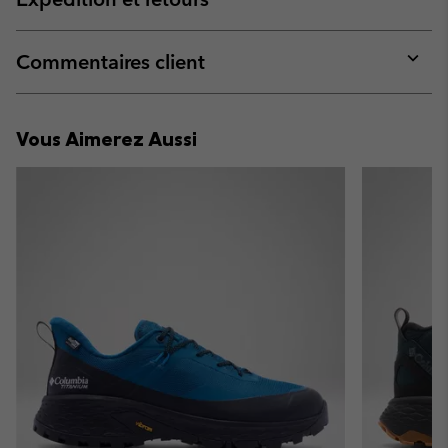
sectio
Expan
or
collap
Commentaires client
sectio
Expan
or
collap
Vous Aimerez Aussi
sectio