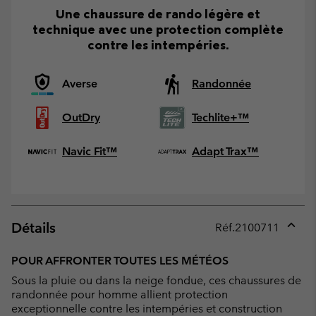
Une chaussure de rando légère et
technique avec une protection complète
contre les intempéries.
Averse
Randonnée
OutDry
Techlite+™
Navic Fit™
Adapt Trax™
Détails
Réf.
2100711
Expan
or
POUR AFFRONTER TOUTES LES MÉTÉOS
collap
Sous la pluie ou dans la neige fondue, ces chaussures de
sectio
randonnée pour homme allient protection
exceptionnelle contre les intempéries et construction