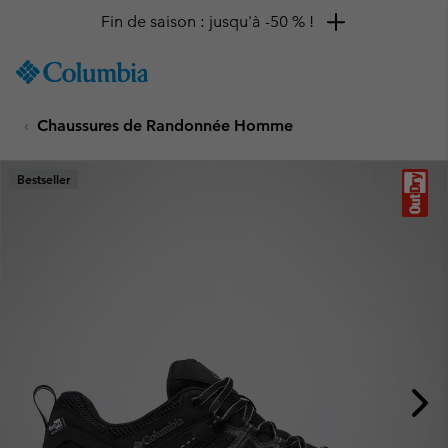
Fin de saison : jusqu'à -50 % !
SKIP
Columbia
TO
Sportswear
CONTENT
Chaussures de Randonnée Homme
SKIP
TO
MAIN
Bestseller
NAV
SKIP
TO
SEARCH