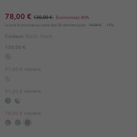
Sale price:
Regular price:
78,00 €
130,00 €
Économisez 40%
Le prix le plus bas au cours des 30 derniers jours:
91,00 €
-14%
Couleur:
Black, Shark
130,00 €
Regular price:
Sale price:
97,00 €
130,00 €
Regular price:
Sale price:
91,00 €
130,00 €
Regular price:
Sale price:
78,00 €
130,00 €