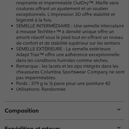
respirante et imperméable OutDry™. Maille sans
coutures offrant un ajustement et un soutien
exceptionnels. L’impression 3D offre stabilité et
légèreté à la fois.
SEMELLE INTERMÉDIAIRE : Une semelle intercalaire
à mousse Techlite+™ à densité unique offre un
amorti réactif sous le pied tout en offrant un niveau
de confort et de stabilité supérieur sur les sentiers
SEMELLE EXTÉRIEURE : La semelle extérieure
Adapt Trax™ offre une adhérence exceptionnelle
dans les conditions humides comme sèches.
Remarque : les lacets et les zips intégrés dans les
chaussures Columbia Sportswear Company ne sont
pas imperméables.
Poids : 379 g la ½ paire pour une pointure 42
Utilisations: Randonnée
Composition
Expan
or
collap
Expédition et retours