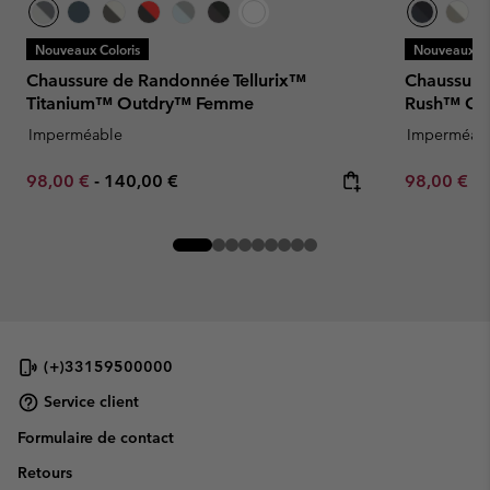
Nouveaux Coloris
Nouveaux Co
Chaussure de Randonnée Tellurix™
Chaussure
Titanium™ Outdry™ Femme
Rush™ Ou
Imperméable
Imperméab
Minimum sale price:
Maximum price:
Minimum sa
98,00 €
-
140,00 €
98,00 €
-
(+)33159500000
Service client
Formulaire de contact
Retours