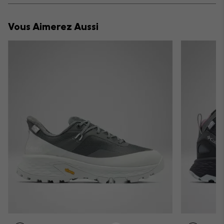
or
collap
Vous Aimerez Aussi
sectio