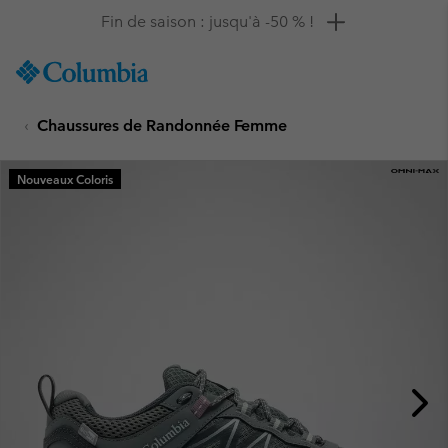
Remise de 10 % à saisir
SKIP
Columbia
TO
Sportswear
CONTENT
Chaussures de Randonnée Femme
SKIP
TO
MAIN
Nouveaux Coloris
NAV
SKIP
TO
SEARCH