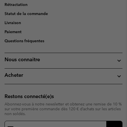
Rétractation
Statut de la commande
Livraison
Paiement
Questions fréquentes
Nous connaitre
Acheter
Restons connecté(e)s
Abonnez-vous à notre newsletter et obtenez une remise de 10 %
sur votre première commande dès 120 € d’achats sur les articles
non soldés.
Inscription