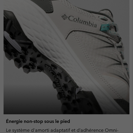
sectio
Énergie non-stop sous le pied
Le système d'amorti adaptatif et d’adhérence Omni-