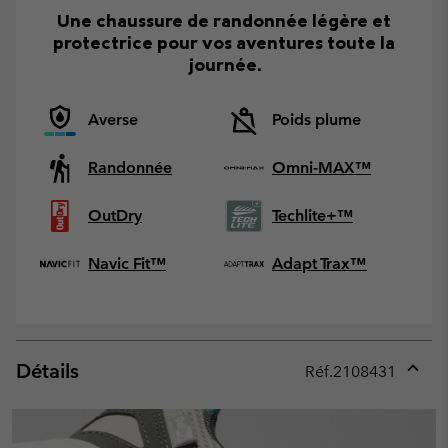
Une chaussure de randonnée légère et
protectrice pour vos aventures toute la
journée.
Averse
Poids plume
Randonnée
Omni-MAX™
OutDry
Techlite+™
Navic Fit™
Adapt Trax™
Détails
Réf.
2108431
Expan
or
collap