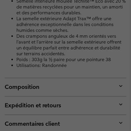
Semelle intérieure moulée Techlite™ Eco avec 20 %
de matières recyclées pour un maintien, un amorti
et des performances durables.
La semelle extérieure Adapt Trax™ offre une
adhérence exceptionnelle dans les conditions
humides comme sèches.
Des crampons anguleux de 4 mm orientés vers
l’avant et l’arrière sur la semelle extérieure offrent
un équilibre parfait entre adhérence et durabilité
sur terrains accidentés.
Poids : 303g la ½ paire pour une pointure 38
Utilisations: Randonnée
Composition
Expan
or
collap
Expédition et retours
sectio
Expan
or
collap
Commentaires client
sectio
Expan