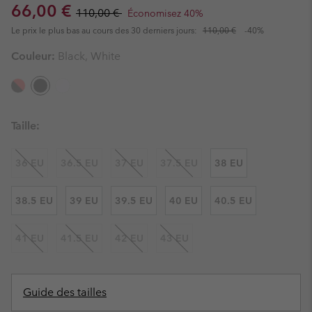
Sale price:
Regular price:
66,00 €
110,00 €
Économisez 40%
Le prix le plus bas au cours des 30 derniers jours:
110,00 €
-40%
Couleur:
Black, White
Taille:
36 EU
36.5 EU
37 EU
37.5 EU
38 EU
38.5 EU
39 EU
39.5 EU
40 EU
40.5 EU
41 EU
41.5 EU
42 EU
43 EU
Guide des tailles