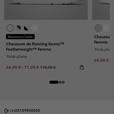
Chaussure
Nouveaux Coloris
Femme
Chaussure de Running Konos™
Featherweight™ Femme
Poids plum
Poids plume
Sale price:
Re
60,00 €
10
Minimum sale price:
Maximum sale price:
Regular price:
66,00 €
-
77,00 €
110,00 €
(+)33159500000