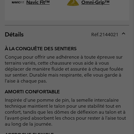
Navic Fit™
Omni-Grip™
Détails
Réf.
2144021
Expan
or
À LA CONQUÊTE DES SENTIERS
collap
Conçue pour offrir une adhérence à toute épreuve sur
sectio
terrains variés, cette chaussure vous aide à vous
déplacer de manière fluide et assurée à chaque foulée
sur sentier. Durable mais respirante, elle vous garde à
l’aise à chaque pas.
AMORTI CONFORTABLE
Inspirée d’une pomme de pin, la semelle intercalaire
technique maintient le talon pour une stabilité tout en
confort, tandis que les dômes de déflexion au talon et à
l’avant-pied absorbent les chocs pour rester à l’aise tout
au long de la journée.