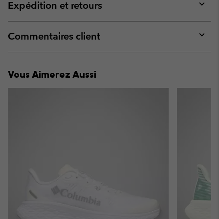
collap
Expédition et retours
sectio
Expan
or
collap
Commentaires client
sectio
Expan
or
collap
Vous Aimerez Aussi
sectio