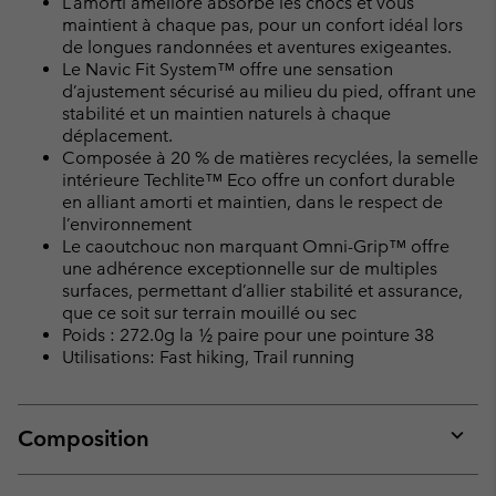
L’amorti amélioré absorbe les chocs et vous
maintient à chaque pas, pour un confort idéal lors
de longues randonnées et aventures exigeantes.
Le Navic Fit System™ offre une sensation
d’ajustement sécurisé au milieu du pied, offrant une
stabilité et un maintien naturels à chaque
déplacement.
Composée à 20 % de matières recyclées, la semelle
intérieure Techlite™ Eco offre un confort durable
en alliant amorti et maintien, dans le respect de
l’environnement
Le caoutchouc non marquant Omni-Grip™ offre
une adhérence exceptionnelle sur de multiples
surfaces, permettant d’allier stabilité et assurance,
que ce soit sur terrain mouillé ou sec
Poids : 272.0g la ½ paire pour une pointure 38
Utilisations: Fast hiking, Trail running
Composition
Expan
or