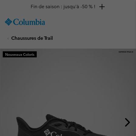
Fin de saison : jusqu'à -50 % !
SKIP
Columbia
TO
Sportswear
CONTENT
Chaussures de Trail
SKIP
TO
MAIN
Nouveaux Coloris
NAV
SKIP
TO
SEARCH