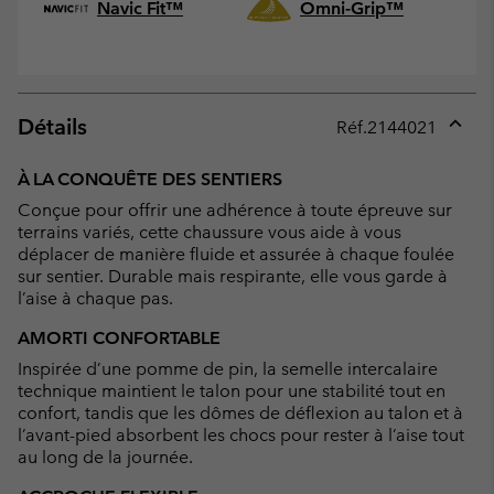
Navic Fit™
Omni-Grip™
Détails
Réf.
2144021
Expan
or
À LA CONQUÊTE DES SENTIERS
collap
Conçue pour offrir une adhérence à toute épreuve sur
sectio
terrains variés, cette chaussure vous aide à vous
déplacer de manière fluide et assurée à chaque foulée
sur sentier. Durable mais respirante, elle vous garde à
l’aise à chaque pas.
AMORTI CONFORTABLE
Inspirée d’une pomme de pin, la semelle intercalaire
technique maintient le talon pour une stabilité tout en
confort, tandis que les dômes de déflexion au talon et à
l’avant-pied absorbent les chocs pour rester à l’aise tout
au long de la journée.