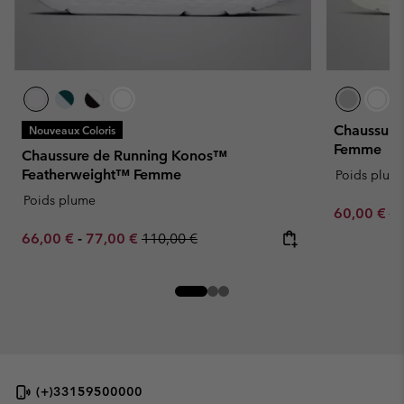
Chaussure
Nouveaux Coloris
Femme
Chaussure de Running Konos™
Featherweight™ Femme
Poids plum
Poids plume
Sale price:
Re
60,00 €
10
Minimum sale price:
Maximum sale price:
Regular price:
66,00 €
-
77,00 €
110,00 €
(+)33159500000