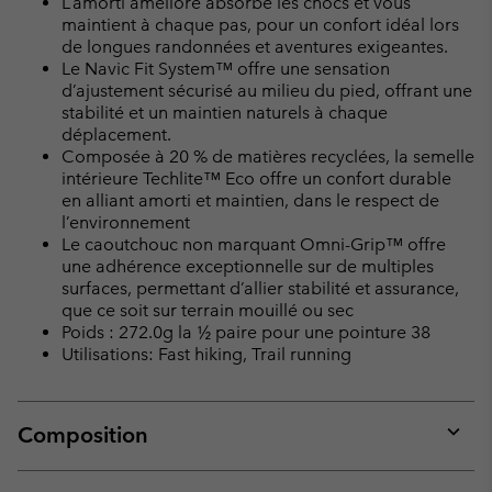
L’amorti amélioré absorbe les chocs et vous
maintient à chaque pas, pour un confort idéal lors
de longues randonnées et aventures exigeantes.
Le Navic Fit System™ offre une sensation
d’ajustement sécurisé au milieu du pied, offrant une
stabilité et un maintien naturels à chaque
déplacement.
Composée à 20 % de matières recyclées, la semelle
intérieure Techlite™ Eco offre un confort durable
en alliant amorti et maintien, dans le respect de
l’environnement
Le caoutchouc non marquant Omni-Grip™ offre
une adhérence exceptionnelle sur de multiples
surfaces, permettant d’allier stabilité et assurance,
que ce soit sur terrain mouillé ou sec
Poids : 272.0g la ½ paire pour une pointure 38
Utilisations: Fast hiking, Trail running
Composition
Expan
or