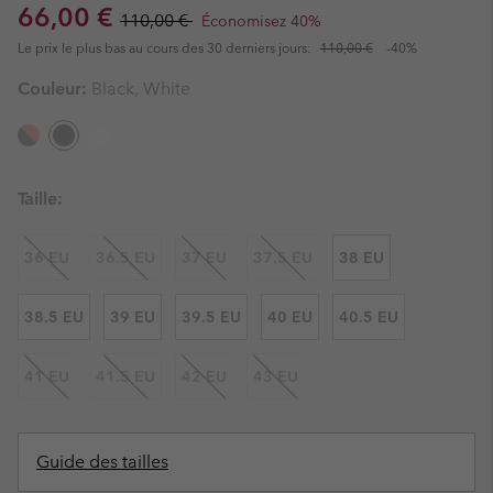
Sale price:
Regular price:
66,00 €
110,00 €
Économisez 40%
Le prix le plus bas au cours des 30 derniers jours:
110,00 €
-40%
Couleur:
Black, White
Taille:
36 EU
36.5 EU
37 EU
37.5 EU
38 EU
38.5 EU
39 EU
39.5 EU
40 EU
40.5 EU
41 EU
41.5 EU
42 EU
43 EU
Guide des tailles