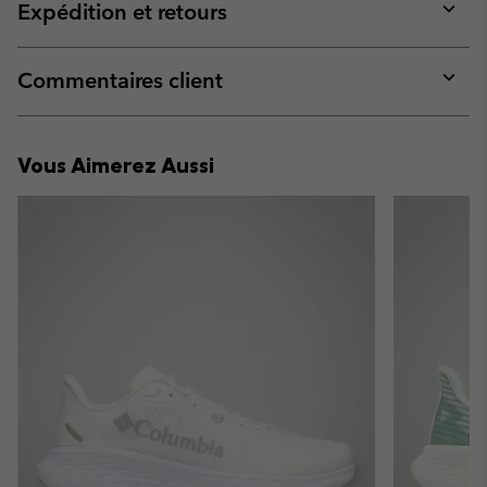
collap
Expédition et retours
sectio
Expan
or
collap
Commentaires client
sectio
Expan
or
collap
Vous Aimerez Aussi
sectio