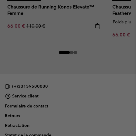
Chaussure de Running Konos Elevate™
Chaussure
Femme
Featherw
Poids plum
Sale price:
Regular price:
66,00 €
110,00 €
Minimum sa
66,00 €
-
(+)33159500000
Service client
Formulaire de contact
Retours
Rétractation
Statut de la commande