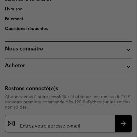
Livraison
Paiement
Questions fréquentes
Nous connaitre
Acheter
Restons connecté(e)s
Abonnez-vous à notre newsletter et obtenez une remise de 10 %
sur votre première commande dès 120 € d’achats sur les articles
non soldés.
Inscription
par
e-
S’abo
mail