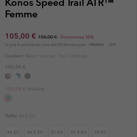
Konos Speed Trail ATR™
Femme
Sale price:
Regular price:
105,00 €
150,00 €
Économisez 30%
Le prix le plus bas au cours des 30 derniers jours:
150,00 €
-30%
Couleur:
Neon Sunrise, Teal Chloride
150,00 €
Regular price:
Sale price:
105,00 €
150,00 €
Taille:
40.5 EU
36 EU
36.5 EU
37 EU
37.5 EU
38 EU