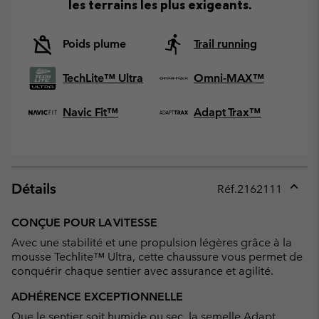
les terrains les plus exigeants.
Poids plume
Trail running
TechLite™ Ultra
Omni-MAX™
Navic Fit™
Adapt Trax™
Détails
Réf.
2162111
Expan
or
CONÇUE POUR LA VITESSE
collap
Avec une stabilité et une propulsion légères grâce à la
sectio
mousse Techlite™ Ultra, cette chaussure vous permet de
conquérir chaque sentier avec assurance et agilité.
ADHÉRENCE EXCEPTIONNELLE
Que le sentier soit humide ou sec, la semelle Adapt