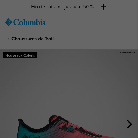
Fin de saison : jusqu'à -50 % !
SKIP
Columbia
TO
Sportswear
CONTENT
Chaussures de Trail
SKIP
TO
MAIN
Nouveaux Coloris
NAV
SKIP
TO
SEARCH