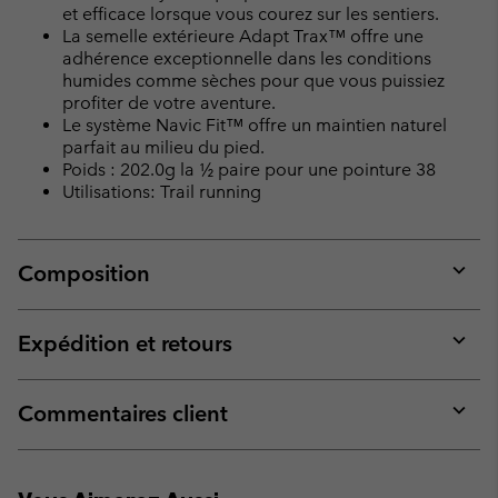
et efficace lorsque vous courez sur les sentiers.
La semelle extérieure Adapt Trax™ offre une
adhérence exceptionnelle dans les conditions
humides comme sèches pour que vous puissiez
profiter de votre aventure.
Le système Navic Fit™ offre un maintien naturel
parfait au milieu du pied.
Poids : 202.0g la ½ paire pour une pointure 38
Utilisations: Trail running
Composition
Expan
or
collap
Expédition et retours
sectio
Expan
or
collap
Commentaires client
sectio
Expan
or
collap