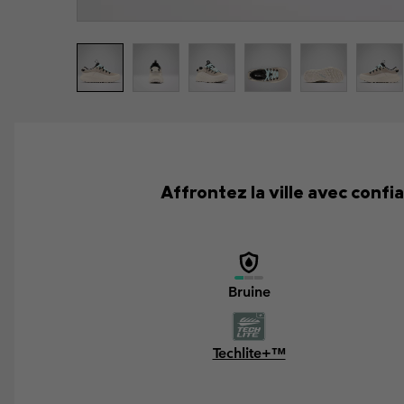
Affrontez la ville avec conf
Bruine
Techlite+™