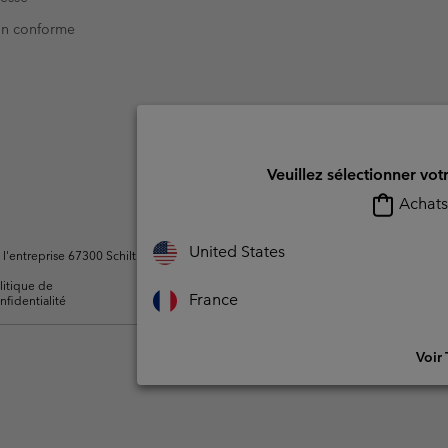
Non conforme
Veuillez sélectionner vot
Achats 
United States
ntreprise 67300 Schiltigheim, France. Tous droits réservés.
litique de
Conditions d'utilisation -
Conditions D'util
France
nfidentialité
Membres
l'utilisateur
Voir 