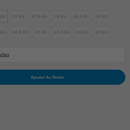
ours de cou
ours de cou
Guide Des Articles Imperméables
Guide Des Articles Imperméables
i & d'hiver
i & d'Hiver
 EU
37 EU
37.5 EU
38 EU
38.5 EU
39 EU
 grandes tailles
articles femme
 EU
40.5 EU
41 EU
41.5 EU
42 EU
43 EU
articles homme
illes
Ajouter Au Panier