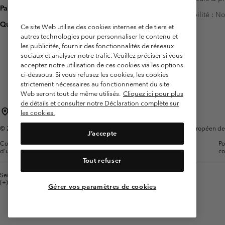
Paiement
Accessibilité : 
Questions fréquentes
Ce site Web utilise des cookies internes et de tiers et
autres technologies pour personnaliser le contenu et
les publicités, fournir des fonctionnalités de réseaux
sociaux et analyser notre trafic. Veuillez préciser si vous
acceptez notre utilisation de ces cookies via les options
ci-dessous. Si vous refusez les cookies, les cookies
strictement nécessaires au fonctionnement du site
Web seront tout de même utilisés.
Cliquez ici pour plus
de détails et consulter notre Déclaration complète sur
France
les cookies.
©
2026
Columbia Sportswear Europe SAS. 5 Rue de la Haye, Espace Européen de l'e
J’accepte
Conditions
Conditions Générales de
Garanties
Po
d'utilisation
Vente
Légales
co
Tout refuser
Service client: Lun - Sam de 9h à 13h et de 14h à 18h
(+)33159500000
Gérer vos paramètres de cookies