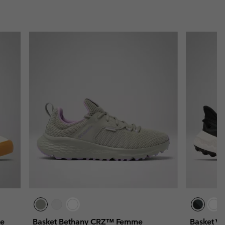
me
Basket Bethany CRZ™ Femme
Basket V