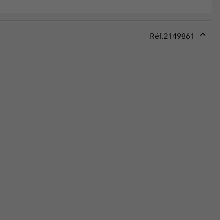
Réf.
2149861
Expan
or
collap
sectio