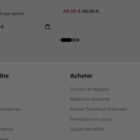
Sale price:
Regular price:
48,00 €
80,00 €
et aux taches
r price:
 €
tre
Acheter
Trouver un Magasin
Réduction étudiants
entreprise
Remise Travailleur Esssentiel
Promotions en cours
eprise
Guide des tailles
resse