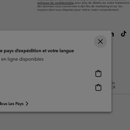
politique de confidentialité
pour plus de détails sur notre traitement
des données vous concernant à des fins de marketing et sur les
moyens dont vous disposez pour retirer votre consentement.
re pays d’expédition et votre langue
en ligne disponibles
Achats
en
isation - Contenu généré par
Impressum
Cookies
Public
ligne
Achats
CBCR
disponibles
en
ligne
Tous Les Pays
disponibles