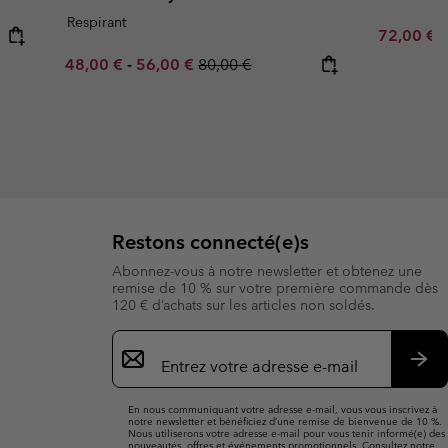
Respirant
Sale price
R
72,00 €
9
Minimum sale price:
Maximum sale price:
Regular price:
48,00 €
-
56,00 €
80,00 €
Restons connecté(e)s
Abonnez-vous à notre newsletter et obtenez une
remise de 10 % sur votre première commande dès
120 € d’achats sur les articles non soldés.
Inscription
par
e-
S’a
mail
En nous communiquant votre adresse e-mail, vous vous inscrivez à
notre newsletter et bénéficiez d’une remise de bienvenue de 10 %.
Nous utiliserons votre adresse e-mail pour vous tenir informé(e) des
nouveautés, offres et événements promotionnels. Consultez notre