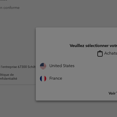
Non conforme
Veuillez sélectionner vot
Achats 
United States
ntreprise 67300 Schiltigheim, France. Tous droits réservés.
litique de
Conditions d'utilisation -
Conditions D'util
France
nfidentialité
Membres
l'utilisateur
Voir 