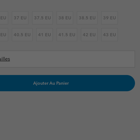
ours de cou
ours de cou
Guide Des Articles Imperméables
Guide Des Articles Imperméables
i & d'hiver
i & d'Hiver
 EU
37 EU
37.5 EU
38 EU
38.5 EU
39 EU
 grandes tailles
articles femme
 EU
40.5 EU
41 EU
41.5 EU
42 EU
43 EU
articles homme
illes
Ajouter Au Panier