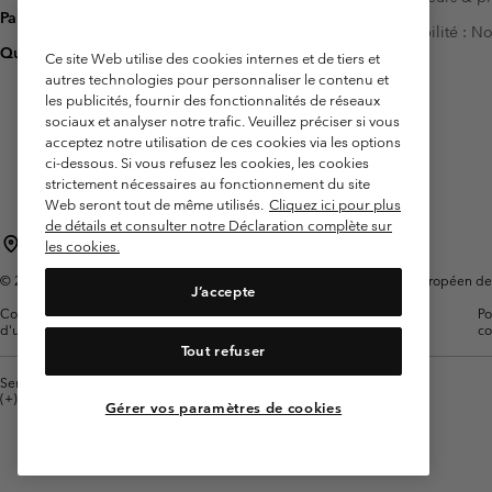
Paiement
Accessibilité : 
Questions fréquentes
Ce site Web utilise des cookies internes et de tiers et
autres technologies pour personnaliser le contenu et
les publicités, fournir des fonctionnalités de réseaux
sociaux et analyser notre trafic. Veuillez préciser si vous
acceptez notre utilisation de ces cookies via les options
ci-dessous. Si vous refusez les cookies, les cookies
strictement nécessaires au fonctionnement du site
Web seront tout de même utilisés.
Cliquez ici pour plus
de détails et consulter notre Déclaration complète sur
France
les cookies.
©
2026
Columbia Sportswear Europe SAS. 5 Rue de la Haye, Espace Européen de l'e
J’accepte
Conditions
Conditions Générales de
Garanties
Po
d'utilisation
Vente
Légales
co
Tout refuser
Service client: Lun - Sam de 9h à 13h et de 14h à 18h
(+)33159500000
Gérer vos paramètres de cookies