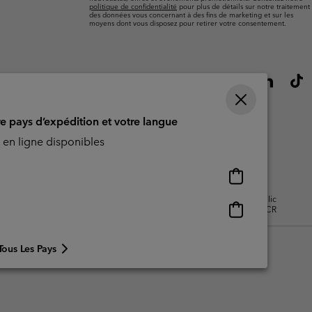
politique de confidentialité
pour plus de détails sur notre traitement
des données vous concernant à des fins de marketing et sur les
moyens dont vous disposez pour retirer votre consentement.
re pays d’expédition et votre langue
en ligne disponibles
Achats
en
isation - Contenu généré par
Impressum
Cookies
Public
ligne
Achats
CBCR
disponibles
en
ligne
Tous Les Pays
disponibles