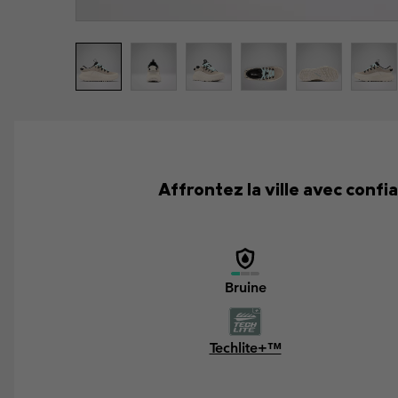
Affrontez la ville avec conf
Bruine
Techlite+™