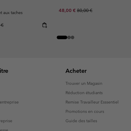
Sale price:
Regular price:
48,00 €
80,00 €
et aux taches
r price:
 €
tre
Acheter
Trouver un Magasin
Réduction étudiants
entreprise
Remise Travailleur Esssentiel
Promotions en cours
eprise
Guide des tailles
resse