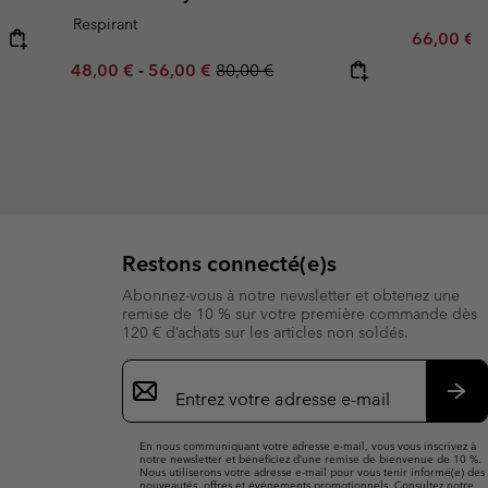
Respirant
Sale price
R
66,00 €
1
Minimum sale price:
Maximum sale price:
Regular price:
48,00 €
-
56,00 €
80,00 €
Restons connecté(e)s
Abonnez-vous à notre newsletter et obtenez une
remise de 10 % sur votre première commande dès
120 € d’achats sur les articles non soldés.
Inscription
par
e-
S’a
mail
En nous communiquant votre adresse e-mail, vous vous inscrivez à
notre newsletter et bénéficiez d’une remise de bienvenue de 10 %.
Nous utiliserons votre adresse e-mail pour vous tenir informé(e) des
nouveautés, offres et événements promotionnels. Consultez notre