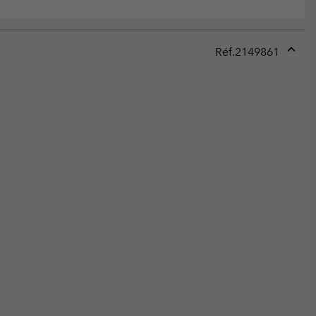
Réf.
2149861
Expan
or
collap
sectio