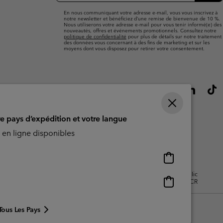
mail
En nous communiquant votre adresse e-mail, vous vous inscrivez à
notre newsletter et bénéficiez d’une remise de bienvenue de 10 %.
Nous utiliserons votre adresse e-mail pour vous tenir informé(e) des
nouveautés, offres et événements promotionnels. Consultez notre
politique de confidentialité
pour plus de détails sur notre traitement
des données vous concernant à des fins de marketing et sur les
moyens dont vous disposez pour retirer votre consentement.
re pays d’expédition et votre langue
en ligne disponibles
Achats
en
isation - Contenu généré par
Impressum
Cookies
Public
ligne
Achats
CBCR
disponibles
en
ligne
Tous Les Pays
disponibles