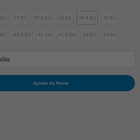
ours de cou
ours de cou
Guide Des Articles Imperméables
Guide Des Articles Imperméables
i & d'hiver
i & d'Hiver
 EU
37 EU
37.5 EU
38 EU
38.5 EU
39 EU
 grandes tailles
articles femme
 EU
40.5 EU
41 EU
41.5 EU
42 EU
43 EU
articles homme
illes
Ajouter Au Panier