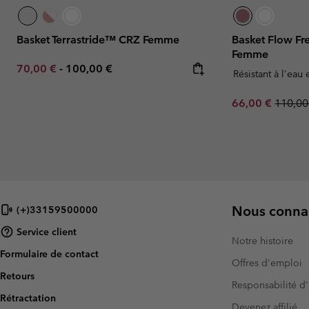
Basket Terrastride™ CRZ Femme
Basket Flow F
Femme
Minimum sale price:
Maximum price:
70,00 €
-
100,00 €
Résistant à l'eau 
Sale price:
Regula
66,00 €
110,00
Nous connai
(+)33159500000
Service client
Notre histoire
Formulaire de contact
Offres d'emploi
Retours
Responsabilité d'
Rétractation
Devenez affilié