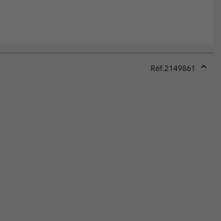
Réf.
2149861
Expan
or
collap
sectio