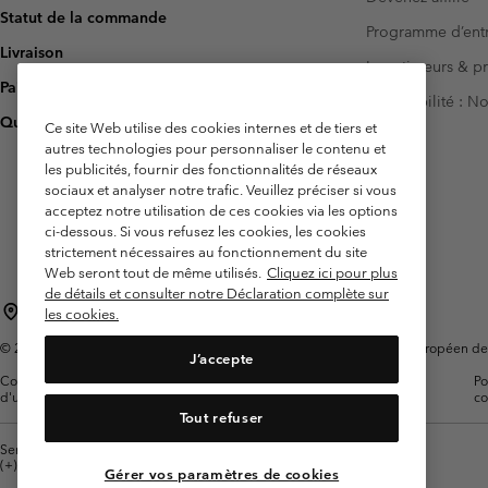
Statut de la commande
Programme d’entr
Livraison
Investisseurs & p
Paiement
Accessibilité : 
Questions fréquentes
Ce site Web utilise des cookies internes et de tiers et
autres technologies pour personnaliser le contenu et
les publicités, fournir des fonctionnalités de réseaux
sociaux et analyser notre trafic. Veuillez préciser si vous
acceptez notre utilisation de ces cookies via les options
ci-dessous. Si vous refusez les cookies, les cookies
strictement nécessaires au fonctionnement du site
Web seront tout de même utilisés.
Cliquez ici pour plus
de détails et consulter notre Déclaration complète sur
France
les cookies.
©
2026
Columbia Sportswear Europe SAS. 5 Rue de la Haye, Espace Européen de l'e
J’accepte
Conditions
Conditions Générales de
Garanties
Po
d'utilisation
Vente
Légales
co
Tout refuser
Service client: Lun - Sam de 9h à 13h et de 14h à 18h
(+)33159500000
Gérer vos paramètres de cookies