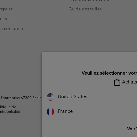
eprise
Guide des tailles
resse
Non conforme
Veuillez sélectionner vot
Achats 
United States
ntreprise 67300 Schiltigheim, France. Tous droits réservés.
litique de
Conditions d'utilisation -
Conditions D'util
France
nfidentialité
Membres
l'utilisateur
Voir 