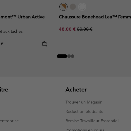
remont™ Urban Active
Chaussure Bonehead Lea™ Fem
Sale price:
Regular price:
48,00 €
80,00 €
et aux taches
r price:
 €
tre
Acheter
Trouver un Magasin
Réduction étudiants
entreprise
Remise Travailleur Esssentiel
Promotions en cours