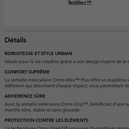
Techlite+™
Détails
ROBUSTESSE ET STYLE URBAIN
Idéale pour la vie citadine grâce à son design inspiré de la 
CONFORT SUPRÊME
La semelle intercalaire Omni-Max™ Plus offre un équilibre 
déflexion qui absorbent chaque impact, vous permettant de p
ADHÉRENCE SÛRE
Avec la semelle extérieure Omni-Grip™, bénéficiez d'une ad
marche sûre, stable et sans glissade.
PROTECTION CONTRE LES ÉLÉMENTS
La technologie Omni-Shield™ repousse l'humidité et résiste