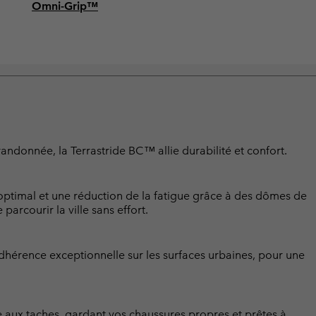
Omni-Grip™
randonnée, la Terrastride BC™ allie durabilité et confort.
optimal et une réduction de la fatigue grâce à des dômes de
arcourir la ville sans effort.
hérence exceptionnelle sur les surfaces urbaines, pour une
 aux taches, gardant vos chaussures propres et prêtes à