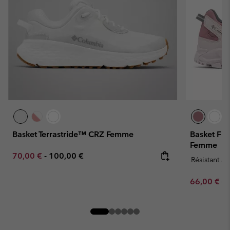
Basket Terrastride™ CRZ Femme
Basket Fl
Femme
Minimum sale price:
Maximum price:
70,00 €
-
100,00 €
Résistant à 
Sale price:
Re
66,00 €
11