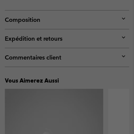
Composition
Expan
or
collap
Expédition et retours
sectio
Expan
or
collap
Commentaires client
sectio
Expan
or
collap
Vous Aimerez Aussi
sectio