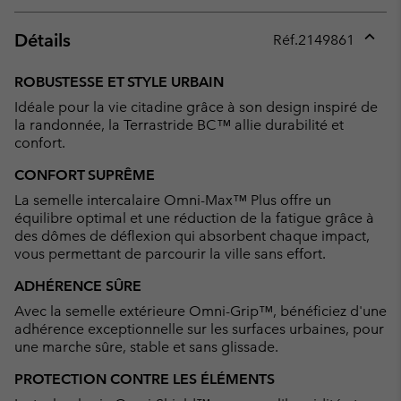
Détails
Réf.
2149861
Expan
or
ROBUSTESSE ET STYLE URBAIN
collap
Idéale pour la vie citadine grâce à son design inspiré de
sectio
la randonnée, la Terrastride BC™ allie durabilité et
confort.
CONFORT SUPRÊME
La semelle intercalaire Omni-Max™ Plus offre un
équilibre optimal et une réduction de la fatigue grâce à
des dômes de déflexion qui absorbent chaque impact,
vous permettant de parcourir la ville sans effort.
ADHÉRENCE SÛRE
Avec la semelle extérieure Omni-Grip™, bénéficiez d'une
adhérence exceptionnelle sur les surfaces urbaines, pour
une marche sûre, stable et sans glissade.
PROTECTION CONTRE LES ÉLÉMENTS