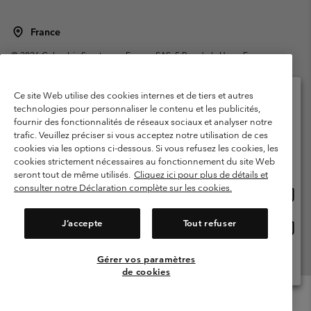
France
©
2026
Columbia Sportswear Europe SAS. 5 Rue de la Haye, Espace
Européen de l'entreprise 67300 Schiltigheim, France. Tous droits réservés.
Conditions d'utilisation
Conditions Générales de Vente
Ce site Web utilise des cookies internes et de tiers et autres
Garanties Légales
Politique de confidentialité
technologies pour personnaliser le contenu et les publicités,
fournir des fonctionnalités de réseaux sociaux et analyser notre
Veuillez sélectionner votre pays d’expédition et
Conditions d'utilisation - Membres
trafic. Veuillez préciser si vous acceptez notre utilisation de ces
votre langue
cookies via les options ci-dessous. Si vous refusez les cookies, les
Conditions D'utilisation - Contenu généré par l'utilisateur
Impressum
Achats en ligne disponibles
cookies strictement nécessaires au fonctionnement du site Web
Cookies
Public CBCR
seront tout de même utilisés.
Cliquez ici pour plus de détails et
consulter notre Déclaration complète sur les cookies.
Achat
United States
en
Service client: Lun - Sam de 9h à 13h et de 14h à 18h
(+)33159500000
ligne
J’accepte
Tout refuser
Achat
France
dispon
en
ligne
Gérer vos paramètres
Voir Tous Les Pays
dispon
de cookies
Menu
Rechercher
Connexion
Mini