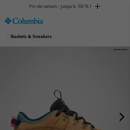
Fin de saison : jusqu'à -50 % !
SKIP
Columbia
TO
Sportswear
CONTENT
Baskets & Sneakers
SKIP
TO
MAIN
NAV
SKIP
TO
SEARCH