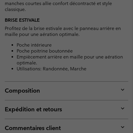
manches courtes allie confort décontracté et style
classique.
BRISE ESTIVALE
Profitez de la brise estivale avec le panneau arrière en
maille pour une aération optimale.
Poche intérieure
Poche poitrine boutonnée
Empiècement arrière en maille pour une aération
optimale.
Utilisations: Randonnée, Marche
Composition
Expan
or
collap
Expédition et retours
sectio
Expan
or
collap
Commentaires client
sectio