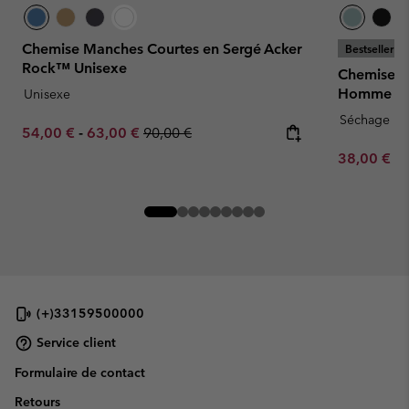
Chemise Manches Courtes en Sergé Acker
Bestseller
Rock™ Unisexe
Chemise ma
Homme - Gr
Unisexe
Séchage ra
Minimum sale price:
Maximum sale price:
Regular price:
54,00 €
-
63,00 €
90,00 €
Minimum sa
38,00 €
-
(+)33159500000
Service client
Formulaire de contact
Retours