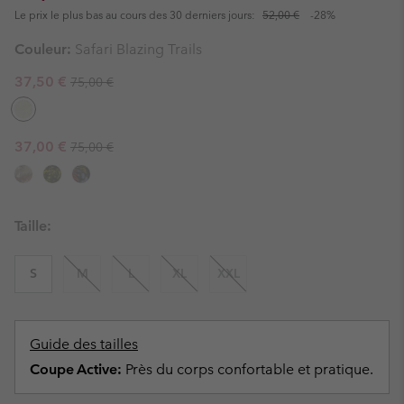
Le prix le plus bas au cours des 30 derniers jours:
52,00 €
-28%
Couleur:
Safari Blazing Trails
Regular price:
Sale price:
37,50 €
75,00 €
Regular price:
Sale price:
37,00 €
75,00 €
Taille:
S
M
L
XL
XXL
Guide des tailles
Coupe Active:
Près du corps confortable et pratique.