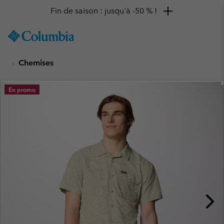
Fin de saison : jusqu'à -50 % !
SKIP
Columbia
TO
Sportswear
CONTENT
Chemises
SKIP
TO
MAIN
En promo
NAV
SKIP
TO
SEARCH