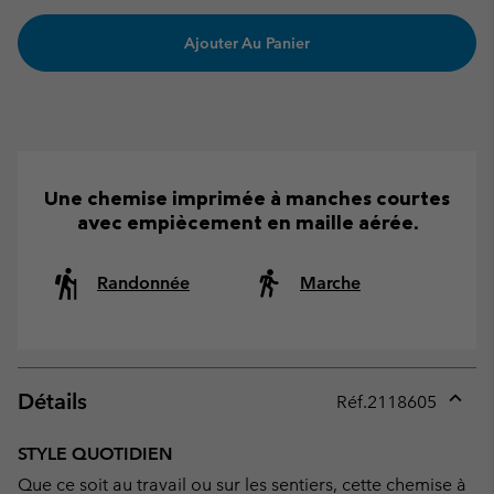
Ajouter Au Panier
Une chemise imprimée à manches courtes
avec empiècement en maille aérée.
Randonnée
Marche
Détails
Réf.
2118605
Expan
or
STYLE QUOTIDIEN
collap
Que ce soit au travail ou sur les sentiers, cette chemise à
sectio