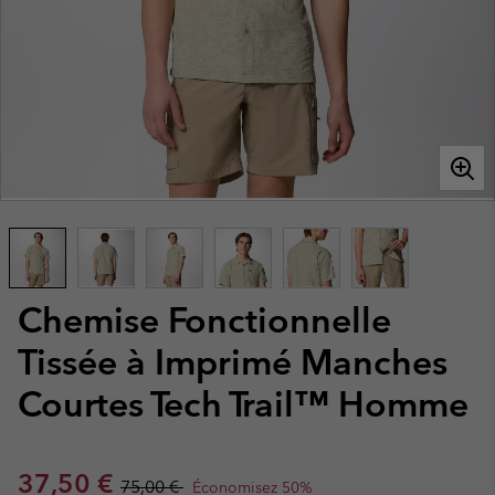
Chemise Fonctionnelle
Tissée à Imprimé Manches
Courtes Tech Trail™ Homme
Sale price:
Regular price:
37,50 €
75,00 €
Économisez 50%