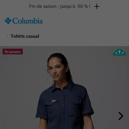
Fin de saison : jusqu'à -50 % !
SKIP
Columbia
TO
Sportswear
CONTENT
T-shirts casual
SKIP
TO
MAIN
En promo
NAV
SKIP
TO
SEARCH