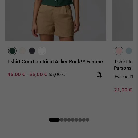
T-shirt Court en Tricot Acker Rock™ Femme
T-shirt Te
Parsons P
Minimum sale price:
Maximum sale price:
Regular price:
45,00 €
-
55,00 €
65,00 €
Evacue l'hu
Minimum sa
21,00 €
-