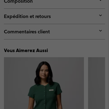
Composition
Expan
or
collap
Expédition et retours
sectio
Expan
or
collap
Commentaires client
sectio
Expan
or
collap
Vous Aimerez Aussi
sectio