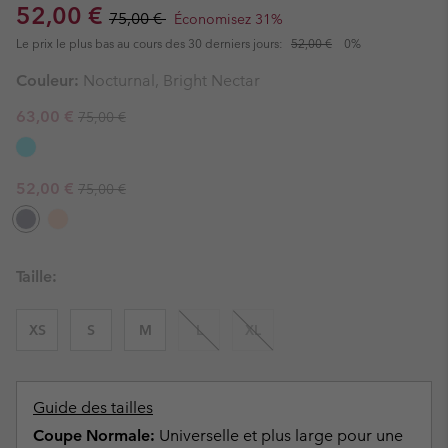
Sale price:
Regular price:
52,00 €
75,00 €
Économisez 31%
Le prix le plus bas au cours des 30 derniers jours:
52,00 €
0%
Couleur:
Nocturnal, Bright Nectar
Regular price:
Sale price:
63,00 €
75,00 €
Regular price:
Sale price:
52,00 €
75,00 €
Taille:
XS
S
M
L
XL
Guide des tailles
Coupe Normale:
Universelle et plus large pour une