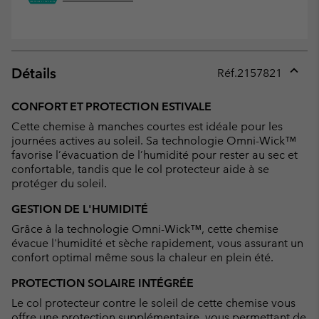
Détails
Réf.
2157821
Expan
or
CONFORT ET PROTECTION ESTIVALE
collap
Cette chemise à manches courtes est idéale pour les
sectio
journées actives au soleil. Sa technologie Omni-Wick™
favorise l’évacuation de l’humidité pour rester au sec et
confortable, tandis que le col protecteur aide à se
protéger du soleil.
GESTION DE L'HUMIDITÉ
Grâce à la technologie Omni-Wick™, cette chemise
évacue l'humidité et sèche rapidement, vous assurant un
confort optimal même sous la chaleur en plein été.
PROTECTION SOLAIRE INTÉGRÉE
Le col protecteur contre le soleil de cette chemise vous
offre une protection supplémentaire, vous permettant de