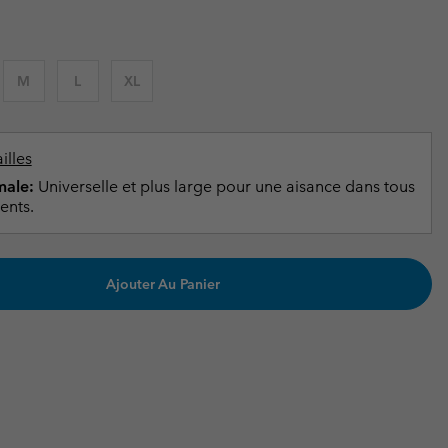
ours de cou
ours de cou
Guide Des Articles Imperméables
Guide Des Articles Imperméables
i & d'hiver
i & d'Hiver
M
L
XL
 grandes tailles
articles femme
articles homme
illes
ale:
Universelle et plus large pour une aisance dans tous
ents.
Ajouter Au Panier