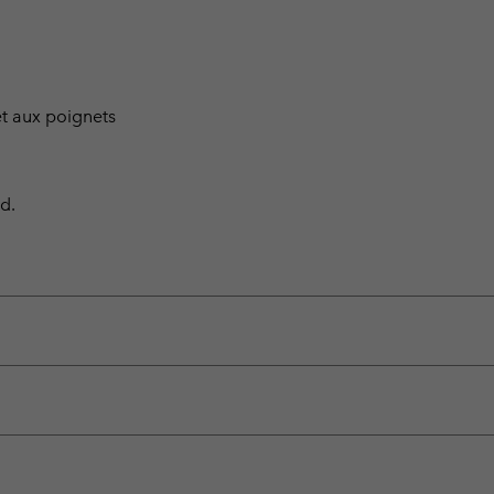
et aux poignets
d.