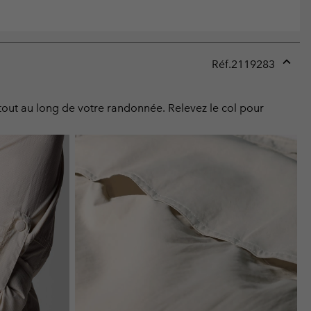
Réf.
2119283
Expan
or
collap
 tout au long de votre randonnée. Relevez le col pour
sectio