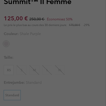
Summit™ II Femme
Sale price:
Regular price:
125,00 €
250,00 €
Économisez 50%
Le prix le plus bas au cours des 30 derniers jours:
175,00 €
-29%
Couleur:
Shale Purple
Taille:
XS
S
M
L
XL
Entrejambe:
Standard
Standard