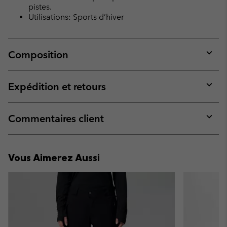
pistes.
Utilisations: Sports d’hiver
Composition
Expan
or
collap
Expédition et retours
sectio
Expan
or
collap
Commentaires client
sectio
Expan
or
collap
Vous Aimerez Aussi
sectio