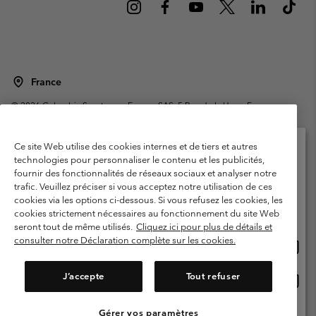
France
©
2026
Columbia Sportswear Europe SAS. 5 Rue de la Haye, Espace
Européen de l'entreprise 67300 Schiltigheim, France. Tous droits réservés.
Conditions d'utilisation
Conditions Générales de Vente
Ce site Web utilise des cookies internes et de tiers et autres
Garanties Légales
Politique de confidentialité
technologies pour personnaliser le contenu et les publicités,
fournir des fonctionnalités de réseaux sociaux et analyser notre
Veuillez sélectionner votre pays d’expédition et
Conditions d'utilisation - Membres
trafic. Veuillez préciser si vous acceptez notre utilisation de ces
votre langue
cookies via les options ci-dessous. Si vous refusez les cookies, les
Conditions D'utilisation - Contenu généré par l'utilisateur
Impressum
Achats en ligne disponibles
cookies strictement nécessaires au fonctionnement du site Web
Cookies
Public CBCR
seront tout de même utilisés.
Cliquez ici pour plus de détails et
consulter notre Déclaration complète sur les cookies.
Achat
United States
en
Service client: Lun - Sam de 9h à 13h et de 14h à 18h
(+)33159500000
ligne
J’accepte
Tout refuser
Achat
France
dispon
en
ligne
Gérer vos paramètres