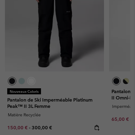
Pantalon 
Nouveaux Coloris
II Omni-
Pantalon de Ski Imperméable Platinum
Peak™ II 3L Femme
Imperméab
Matière Recyclée
Sale price:
Re
65,00 €
13
Minimum sale price:
Maximum price:
150,00 €
-
300,00 €