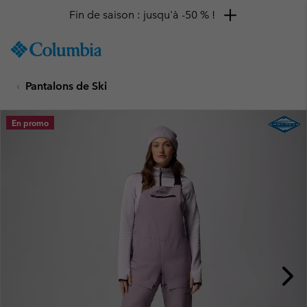
Fin de saison : jusqu'à -50 % !
SKIP
Columbia
TO
Sportswear
CONTENT
Pantalons de Ski
SKIP
TO
MAIN
En promo
NAV
SKIP
TO
SEARCH