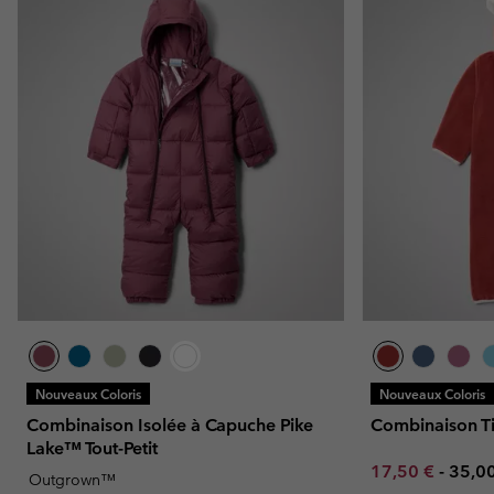
Nouveaux Coloris
Nouveaux Coloris
Combinaison Isolée à Capuche Pike
Combinaison T
Lake™ Tout-Petit
Minimum sale p
Maxi
17,50 €
-
35,0
Outgrown™