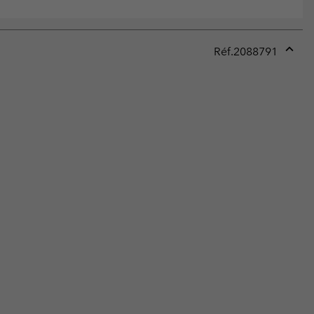
Réf.
2088791
Expan
or
collap
sectio