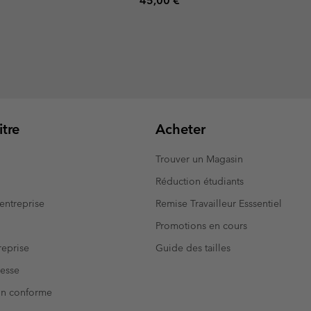
45,00 €
tre
Acheter
Trouver un Magasin
Réduction étudiants
entreprise
Remise Travailleur Esssentiel
Promotions en cours
eprise
Guide des tailles
resse
Non conforme