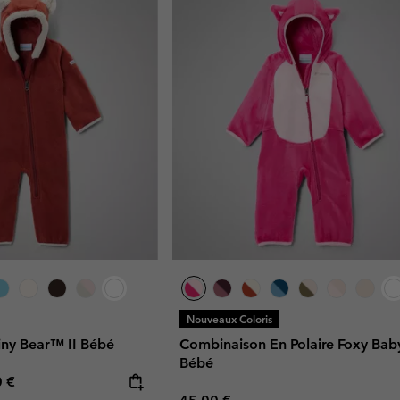
Nouveaux Coloris
iny Bear™ II Bébé
Combinaison En Polaire Foxy Bab
Bébé
rice:
mum price:
0 €
Regular price: