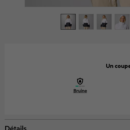
Un coupe-
Bruine
Détails