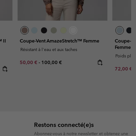
 II
Coupe-Vent AmazeStretch™ Femme
Coupe-ve
Femme
Résistant à l'eau et aux taches
Poids plu
Minimum sale price:
Maximum price:
50,00 €
-
100,00 €
Minimum s
72,00 €
Restons connecté(e)s
Abonnez-vous à notre newsletter et obtenez une