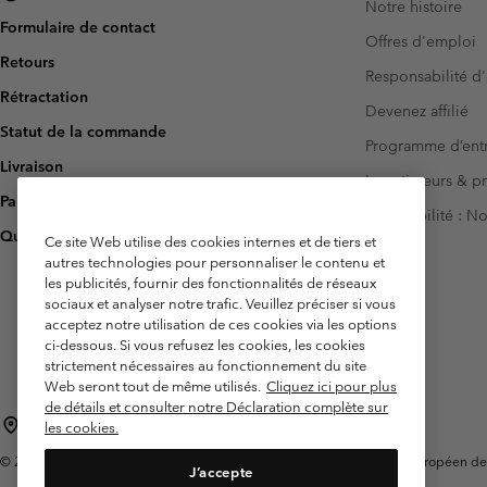
Notre histoire
Formulaire de contact
Offres d'emploi
Retours
Responsabilité d'
Rétractation
Devenez affilié
Statut de la commande
Programme d’entr
Livraison
Investisseurs & p
Paiement
Accessibilité : 
Questions fréquentes
Ce site Web utilise des cookies internes et de tiers et
autres technologies pour personnaliser le contenu et
les publicités, fournir des fonctionnalités de réseaux
sociaux et analyser notre trafic. Veuillez préciser si vous
acceptez notre utilisation de ces cookies via les options
ci-dessous. Si vous refusez les cookies, les cookies
strictement nécessaires au fonctionnement du site
Web seront tout de même utilisés.
Cliquez ici pour plus
de détails et consulter notre Déclaration complète sur
France
les cookies.
©
2026
Columbia Sportswear Europe SAS. 5 Rue de la Haye, Espace Européen de l'e
J’accepte