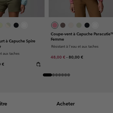
Coupe-vent à Capuche Paracutie™
Femme
rt à Capuche Spire
e
Résistant à l'eau et aux taches
et aux taches
Minimum sale price:
Maximum price:
48,00 €
-
80,00 €
rice:
mum price:
0 €
tre
Acheter