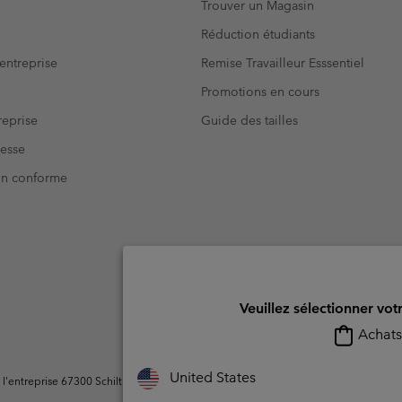
Trouver un Magasin
Réduction étudiants
entreprise
Remise Travailleur Esssentiel
Promotions en cours
eprise
Guide des tailles
resse
Non conforme
Veuillez sélectionner vot
Achats 
United States
ntreprise 67300 Schiltigheim, France. Tous droits réservés.