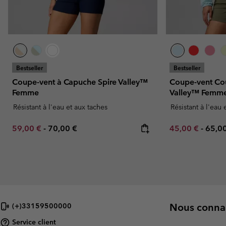
Bestseller
Bestseller
Coupe-vent à Capuche Spire Valley™
Coupe-vent Cou
Femme
Valley™ Femm
Résistant à l'eau et aux taches
Résistant à l'eau 
Minimum sale price:
Maximum price:
Minimum sale p
Maxi
59,00 €
-
70,00 €
45,00 €
-
65,0
Nous connai
(+)33159500000
Service client