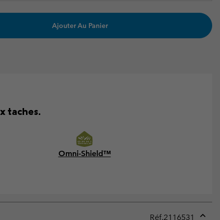
Ajouter Au Panier
ux taches.
Omni-Shield™
Réf.
2116531