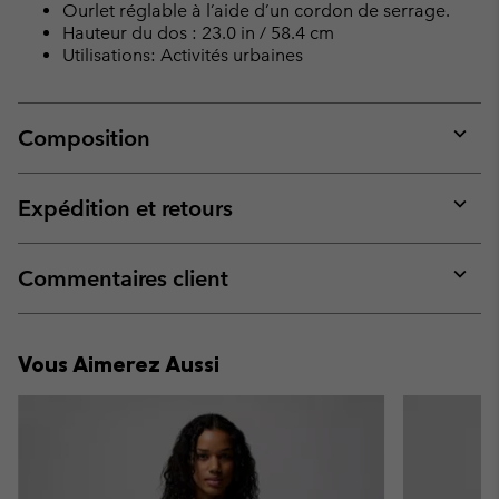
Ourlet réglable à l’aide d’un cordon de serrage.
Hauteur du dos : 23.0 in / 58.4 cm
Utilisations: Activités urbaines
Composition
Expan
or
collap
Expédition et retours
sectio
Expan
or
collap
Commentaires client
sectio
Expan
or
collap
Vous Aimerez Aussi
sectio