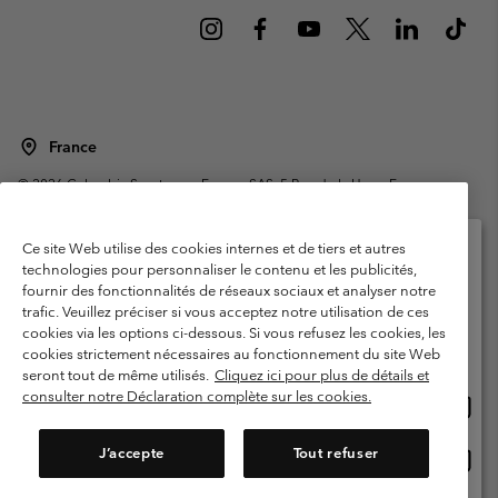
France
©
2026
Columbia Sportswear Europe SAS. 5 Rue de la Haye, Espace
Européen de l'entreprise 67300 Schiltigheim, France. Tous droits réservés.
Conditions d'utilisation
Conditions Générales de Vente
Ce site Web utilise des cookies internes et de tiers et autres
Garanties Légales
Politique de confidentialité
technologies pour personnaliser le contenu et les publicités,
fournir des fonctionnalités de réseaux sociaux et analyser notre
Veuillez sélectionner votre pays d’expédition et
Conditions d'utilisation - Membres
trafic. Veuillez préciser si vous acceptez notre utilisation de ces
votre langue
cookies via les options ci-dessous. Si vous refusez les cookies, les
Conditions D'utilisation - Contenu généré par l'utilisateur
Impressum
Achats en ligne disponibles
cookies strictement nécessaires au fonctionnement du site Web
Cookies
Public CBCR
seront tout de même utilisés.
Cliquez ici pour plus de détails et
consulter notre Déclaration complète sur les cookies.
Achat
United States
en
Service client: Lun - Sam de 9h à 13h et de 14h à 18h
(+)33159500000
ligne
J’accepte
Tout refuser
Achat
France
dispon
en