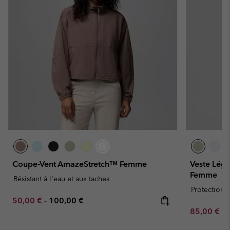
Coupe-Vent AmazeStretch™ Femme
Veste Légè
Femme
Résistant à l'eau et aux taches
Protection s
Minimum sale price:
Maximum price:
50,00 €
-
100,00 €
Minimum sa
85,00 €
-