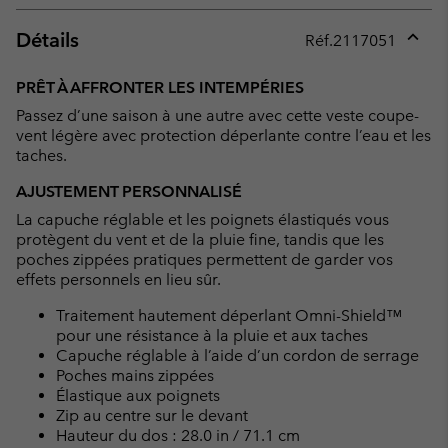
Détails
Réf.
2117051
Expan
or
PRÊT À AFFRONTER LES INTEMPÉRIES
collap
Passez d’une saison à une autre avec cette veste coupe-
sectio
vent légère avec protection déperlante contre l’eau et les
taches.
AJUSTEMENT PERSONNALISÉ
La capuche réglable et les poignets élastiqués vous
protègent du vent et de la pluie fine, tandis que les
poches zippées pratiques permettent de garder vos
effets personnels en lieu sûr.
Traitement hautement déperlant Omni-Shield™
pour une résistance à la pluie et aux taches
Capuche réglable à l’aide d’un cordon de serrage
Poches mains zippées
Élastique aux poignets
Zip au centre sur le devant
Hauteur du dos : 28.0 in / 71.1 cm