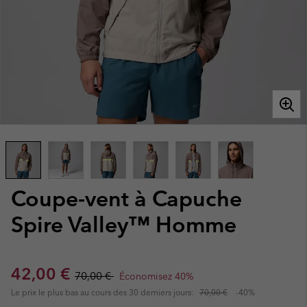
Coupe-vent à Capuche
Spire Valley™ Homme
Sale price:
Regular price:
42,00 €
70,00 €
Économisez 40%
Le prix le plus bas au cours des 30 derniers jours:
70,00 €
-40%