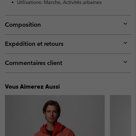
Utilisations: Marche, Activités urbaines
Composition
Expan
or
collap
Expédition et retours
sectio
Expan
or
collap
Commentaires client
sectio
Expan
or
collap
Vous Aimerez Aussi
sectio