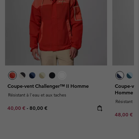
Coupe-vent Challenger™ II Homme
Coupe-ven
Homme - G
Résistant à l'eau et aux taches
Résistant à 
Minimum sale price:
Maximum price:
40,00 €
-
80,00 €
Minimum sa
48,00 €
-