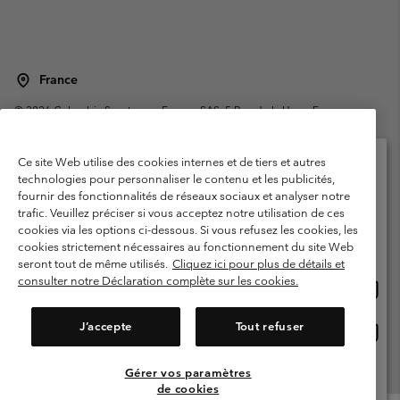
France
©
2026
Columbia Sportswear Europe SAS. 5 Rue de la Haye, Espace
Européen de l'entreprise 67300 Schiltigheim, France. Tous droits réservés.
Conditions d'utilisation
Conditions Générales de Vente
Ce site Web utilise des cookies internes et de tiers et autres
Garanties Légales
Politique de confidentialité
technologies pour personnaliser le contenu et les publicités,
fournir des fonctionnalités de réseaux sociaux et analyser notre
Veuillez sélectionner votre pays d’expédition et
Conditions d'utilisation - Membres
trafic. Veuillez préciser si vous acceptez notre utilisation de ces
votre langue
cookies via les options ci-dessous. Si vous refusez les cookies, les
Conditions D'utilisation - Contenu généré par l'utilisateur
Impressum
Achats en ligne disponibles
cookies strictement nécessaires au fonctionnement du site Web
Cookies
Public CBCR
seront tout de même utilisés.
Cliquez ici pour plus de détails et
consulter notre Déclaration complète sur les cookies.
Achat
United States
en
Service client: Lun - Sam de 9h à 13h et de 14h à 18h
(+)33159500000
ligne
J’accepte
Tout refuser
Achat
France
dispon
en
ligne
Gérer vos paramètres
Voir Tous Les Pays
dispon
de cookies