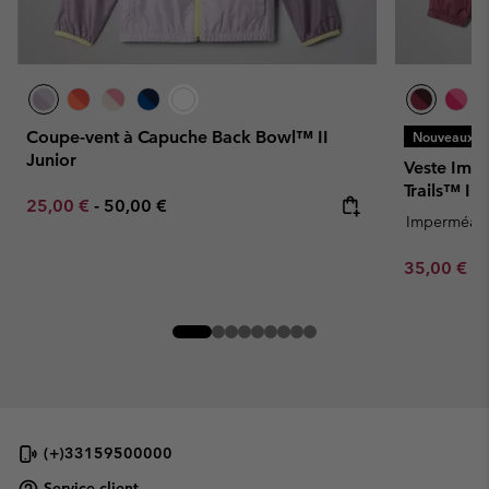
Coupe-vent à Capuche Back Bowl™ II
Nouveaux Co
Junior
Veste Imp
Trails™ III 
Minimum sale price:
Maximum price:
25,00 €
-
50,00 €
Imperméab
Minimum sa
35,00 €
-
(+)33159500000
Service client