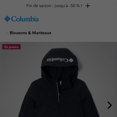
Fin de saison : jusqu'à -50 % !
SKIP
Columbia
TO
Sportswear
CONTENT
Blousons & Manteaux
SKIP
TO
MAIN
En promo
NAV
SKIP
TO
SEARCH