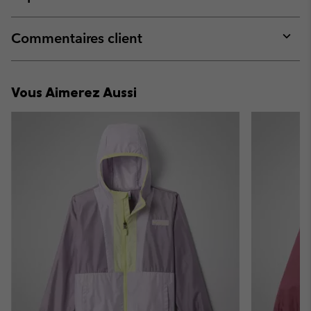
sectio
Expan
or
collap
Commentaires client
sectio
Expan
or
collap
Vous Aimerez Aussi
sectio