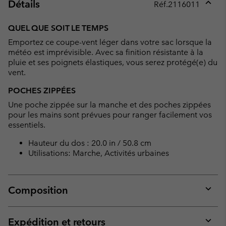
Détails
Réf.
2116011
Expan
or
QUEL QUE SOIT LE TEMPS
collap
Emportez ce coupe-vent léger dans votre sac lorsque la
sectio
météo est imprévisible. Avec sa finition résistante à la
pluie et ses poignets élastiques, vous serez protégé(e) du
vent.
POCHES ZIPPÉES
Une poche zippée sur la manche et des poches zippées
pour les mains sont prévues pour ranger facilement vos
essentiels.
Hauteur du dos : 20.0 in / 50.8 cm
Utilisations: Marche, Activités urbaines
Composition
Expan
or
collap
Expédition et retours