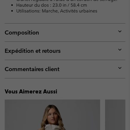
Hauteur du dos : 23.0 in / 58.4 cm
Utilisations: Marche, Activités urbaines
Composition
Expan
or
collap
Expédition et retours
sectio
Expan
or
collap
Commentaires client
sectio
Expan
or
collap
Vous Aimerez Aussi
sectio