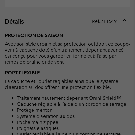
Détails
Réf.
2116491
Expan
or
PROTECTION DE SAISON
collap
Avec son style urbain et sa protection outdoor, ce coupe-
sectio
vent à capuche doté d’un traitement déperlant avancé
est conçu pour vous garder en forme et à l’aise par
temps de bruine et de vent.
PORT FLEXIBLE
La capuche et l’ourlet réglables ainsi que le système
d’aération au dos offrent une protection flexible.
Traitement hautement déperlant Omni-Shield™
Capuche réglable à l’aide d’un cordon de serrage
Protège-menton
Système d’aération au dos
Poche main zippée
Poignets élastiqués
Ourlet réglable à l’aide d’un cordon de serrage.