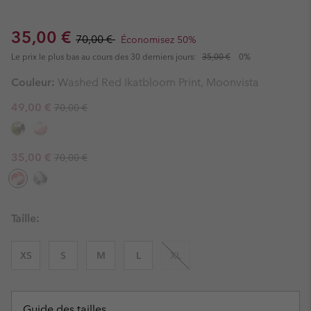
Sale price:
Regular price:
35,00 €
70,00 €
Économisez 50%
Le prix le plus bas au cours des 30 derniers jours:
35,00 €
0%
Couleur:
Washed Red Ikatbloom Print, Moonvista
Regular price:
Sale price:
49,00 €
70,00 €
Regular price:
Sale price:
35,00 €
70,00 €
Taille:
XS
S
M
L
XL
Guide des tailles