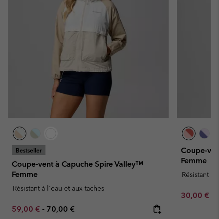
Coupe-ven
Bestseller
Femme
Coupe-vent à Capuche Spire Valley™
Femme
Résistant à 
Résistant à l'eau et aux taches
Minimum sa
30,00 €
-
Minimum sale price:
Maximum price:
59,00 €
-
70,00 €