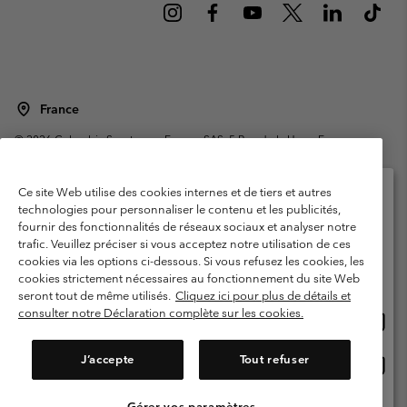
France
©
2026
Columbia Sportswear Europe SAS. 5 Rue de la Haye, Espace
Européen de l'entreprise 67300 Schiltigheim, France. Tous droits réservés.
Conditions d'utilisation
Conditions Générales de Vente
Ce site Web utilise des cookies internes et de tiers et autres
Garanties Légales
Politique de confidentialité
technologies pour personnaliser le contenu et les publicités,
fournir des fonctionnalités de réseaux sociaux et analyser notre
Veuillez sélectionner votre pays d’expédition et
Conditions d'utilisation - Membres
trafic. Veuillez préciser si vous acceptez notre utilisation de ces
votre langue
cookies via les options ci-dessous. Si vous refusez les cookies, les
Conditions D'utilisation - Contenu généré par l'utilisateur
Impressum
Achats en ligne disponibles
cookies strictement nécessaires au fonctionnement du site Web
Cookies
Public CBCR
seront tout de même utilisés.
Cliquez ici pour plus de détails et
consulter notre Déclaration complète sur les cookies.
Achat
United States
en
Service client: Lun - Sam de 9h à 13h et de 14h à 18h
(+)33159500000
ligne
J’accepte
Tout refuser
Achat
France
dispon
en
ligne
Gérer vos paramètres