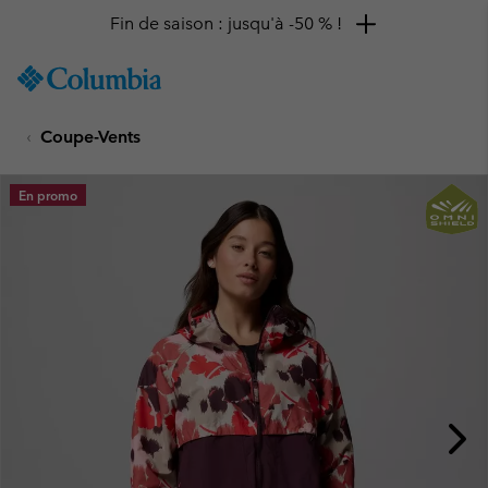
Fin de saison : jusqu'à -50 % !
SKIP
Columbia
TO
Sportswear
CONTENT
Coupe-Vents
SKIP
TO
MAIN
En promo
NAV
SKIP
TO
SEARCH