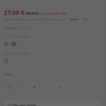
Sale price:
Regular price:
27,00 €
45,00 €
Économisez 40%
Le prix le plus bas au cours des 30 derniers jours:
45,00 €
-40%
Couleur:
Black
Regular price:
Sale price:
27,00 €
45,00 €
Regular price:
Sale price:
22,00 €
45,00 €
Taille:
XS
S
M
L
XL
Guide des tailles