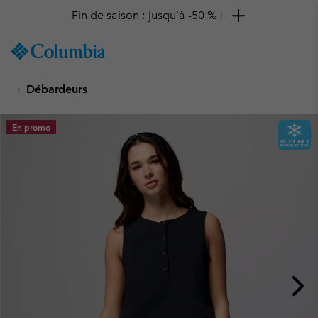
Fin de saison : jusqu'à -50 % !
SKIP
Columbia
TO
Sportswear
CONTENT
Débardeurs
SKIP
TO
MAIN
En promo
NAV
SKIP
TO
SEARCH