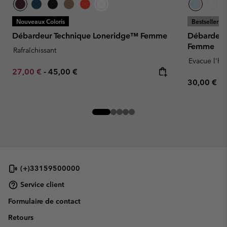
Nouveaux Coloris
Bestseller
Débardeur Technique Loneridge™ Femme
Débardeur
Femme
Rafraîchissant
Evacue l'hu
Minimum sale price:
Maximum price:
27,00 €
-
45,00 €
Regular pr
30,00 €
(+)33159500000
Service client
Formulaire de contact
Retours