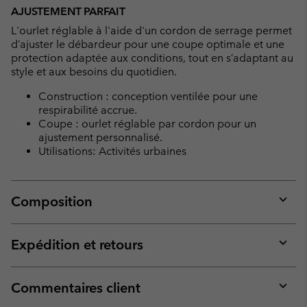
AJUSTEMENT PARFAIT
L'ourlet réglable à l'aide d'un cordon de serrage permet
d’ajuster le débardeur pour une coupe optimale et une
protection adaptée aux conditions, tout en s’adaptant au
style et aux besoins du quotidien.
Construction : conception ventilée pour une
respirabilité accrue.
Coupe : ourlet réglable par cordon pour un
ajustement personnalisé.
Utilisations: Activités urbaines
Composition
Expan
or
collap
Expédition et retours
sectio
Expan
or
collap
Commentaires client
sectio
Expan