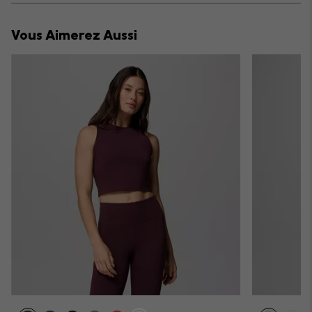
or
collap
Vous Aimerez Aussi
sectio