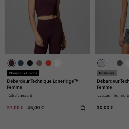
Nouveaux Coloris
Bestseller
Débardeur Technique Loneridge™
Débardeur Tec
Femme
Femme
Rafraîchissant
Evacue l'humidit
Minimum sale price:
Maximum price:
Regular price:
27,00 €
-
45,00 €
30,00 €