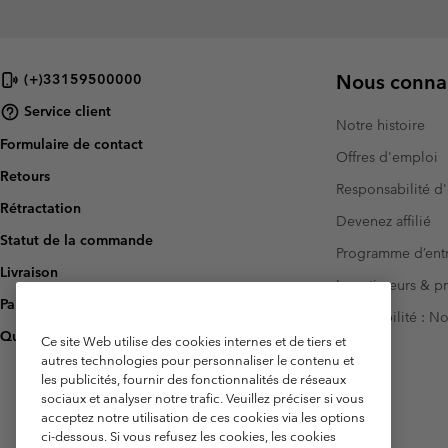
Nous connai
(+)33159500000
Service client
Notre histoire
Formulaire de contact
Offres d'emploi
Retours
Responsabilité d'
Rétractation
Devenez affilié
Statut de la commande
Programme d’entr
Livraison
Investisseurs & p
Paiement
Accessibilité : 
Questions fréquentes
Ce site Web utilise des cookies internes et de tiers et
autres technologies pour personnaliser le contenu et
les publicités, fournir des fonctionnalités de réseaux
sociaux et analyser notre trafic. Veuillez préciser si vous
acceptez notre utilisation de ces cookies via les options
ci-dessous. Si vous refusez les cookies, les cookies