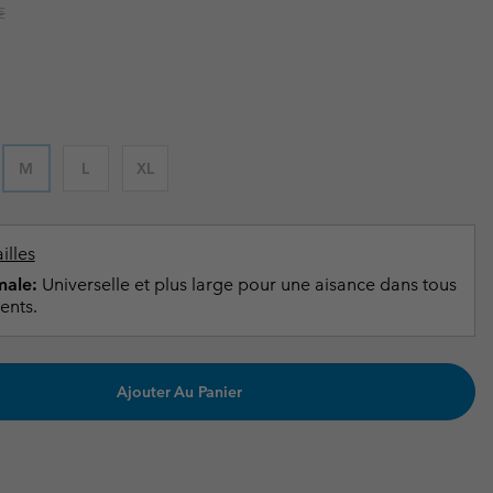
ours de cou
ours de cou
r price:
€
Guide Des Articles Imperméables
Guide Des Articles Imperméables
i & d'hiver
i & d'Hiver
 grandes tailles
articles femme
articles homme
M
L
XL
illes
ale:
Universelle et plus large pour une aisance dans tous
ents.
Ajouter Au Panier