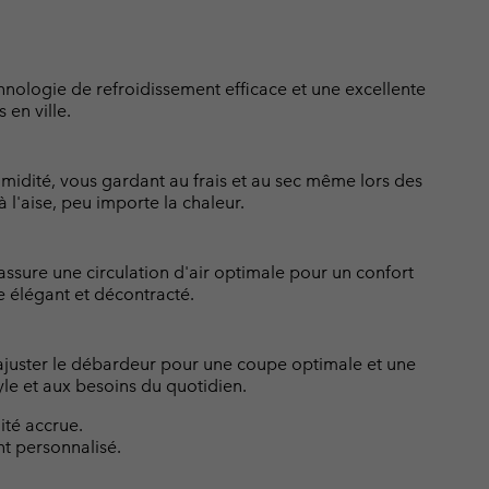
nologie de refroidissement efficace et une excellente
 en ville.
idité, vous gardant au frais et au sec même lors des
à l'aise, peu importe la chaleur.
ssure une circulation d'air optimale pour un confort
e élégant et décontracté.
’ajuster le débardeur pour une coupe optimale et une
yle et aux besoins du quotidien.
ité accrue.
t personnalisé.