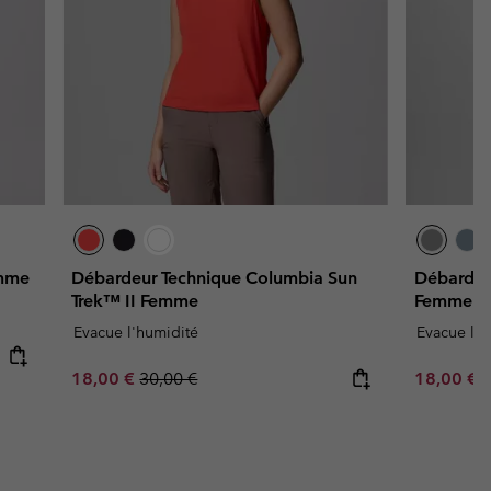
emme
Débardeur Technique Columbia Sun
Débardeur
Trek™ II Femme
Femme
Evacue l'humidité
Evacue l'h
Sale price:
Regular price:
Minimum s
18,00 €
30,00 €
18,00 €