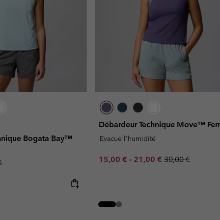
Débardeur Technique Move™ F
hnique Bogata Bay™
Evacue l'humidité
Minimum sale price:
Maximum sale price:
Regular price:
15,00 €
-
21,00 €
30,00 €
é