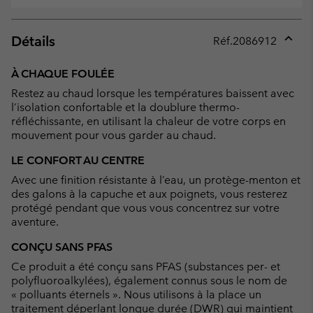
Détails
Réf.
2086912
Expan
or
À CHAQUE FOULÉE
collap
Restez au chaud lorsque les températures baissent avec
sectio
l’isolation confortable et la doublure thermo-
réfléchissante, en utilisant la chaleur de votre corps en
mouvement pour vous garder au chaud.
LE CONFORT AU CENTRE
Avec une finition résistante à l’eau, un protège-menton et
des galons à la capuche et aux poignets, vous resterez
protégé pendant que vous vous concentrez sur votre
aventure.
CONÇU SANS PFAS
Ce produit a été conçu sans PFAS (substances per- et
polyfluoroalkylées), également connus sous le nom de
« polluants éternels ». Nous utilisons à la place un
traitement déperlant longue durée (DWR) qui maintient