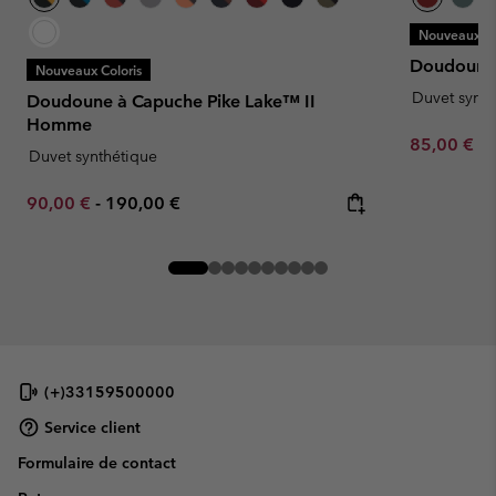
Nouveaux Co
Doudoune
Nouveaux Coloris
Duvet synth
Doudoune à Capuche Pike Lake™ II
Homme
Minimum sa
85,00 €
-
Duvet synthétique
Minimum sale price:
Maximum price:
90,00 €
-
190,00 €
(+)33159500000
Service client
Formulaire de contact