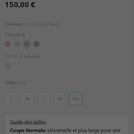
Regular price:
150,00 €
Couleur:
Collegiate Navy
150,00 €
Regular price:
Sale price:
70,00 €
150,00 €
Taille:
XXL
S
M
L
XL
XXL
Guide des tailles
Coupe Normale:
Universelle et plus large pour une