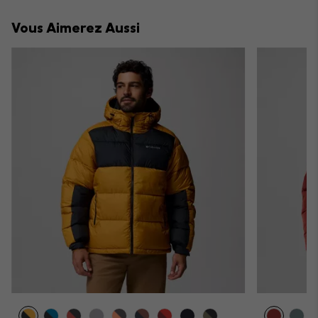
collap
Vous Aimerez Aussi
sectio