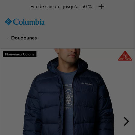
Fin de saison : jusqu'à -50 % !
SKIP
Columbia
TO
Sportswear
CONTENT
Doudounes
SKIP
TO
MAIN
Nouveaux Coloris
NAV
SKIP
TO
SEARCH