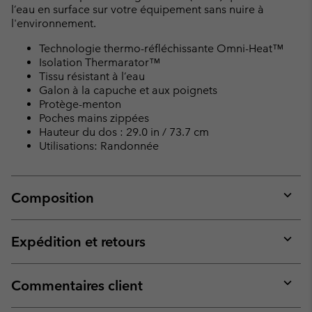
l’eau en surface sur votre équipement sans nuire à
l'environnement.
Technologie thermo-réfléchissante Omni-Heat™
Isolation Thermarator™
Tissu résistant à l’eau
Galon à la capuche et aux poignets
Protège-menton
Poches mains zippées
Hauteur du dos : 29.0 in / 73.7 cm
Utilisations: Randonnée
Composition
Expan
or
collap
Expédition et retours
sectio
Expan
or
collap
Commentaires client
sectio
Expan
or