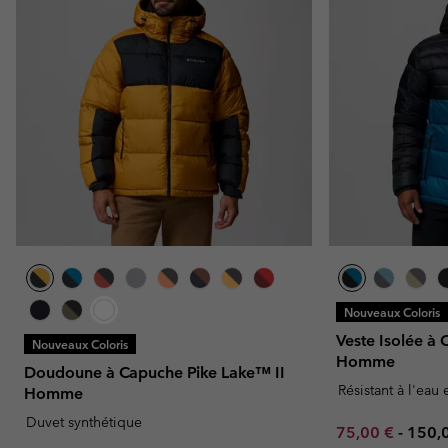
Nouveaux Coloris
Veste Isolée à
Nouveaux Coloris
Homme
Doudoune à Capuche Pike Lake™ II
Résistant à l'eau 
Homme
Duvet synthétique
Minimum sale p
Maxi
75,00 €
-
150,