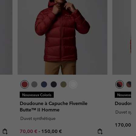
Nouveaux Coloris
Nouveaux C
Doudoune à Capuche Fivemile
Doudoune
Butte™ II Homme
Duvet syn
Duvet synthétique
Regular p
170,00 €
Minimum sale price:
Maximum price:
70,00 €
-
150,00 €