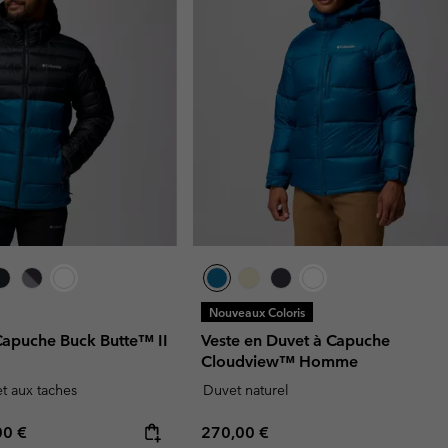
Nouveaux Coloris
 Capuche Buck Butte™ II
Veste en Duvet à Capuche
Cloudview™ Homme
et aux taches
Duvet naturel
rice:
mum price:
Regular price:
00 €
270,00 €