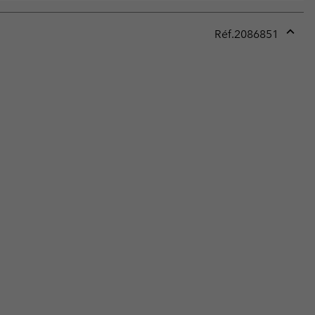
Réf.
2086851
Expan
or
collap
sectio