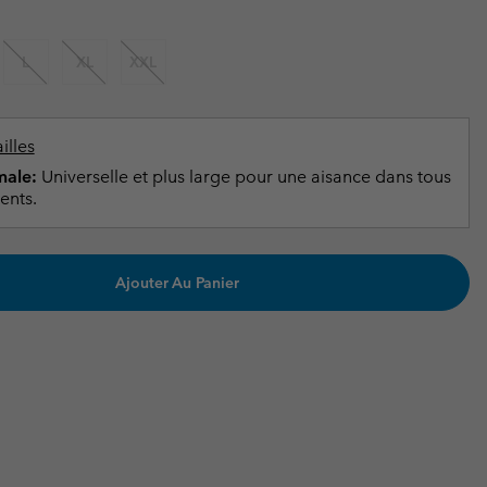
ours de cou
ours de cou
Guide Des Articles Imperméables
Guide Des Articles Imperméables
i & d'hiver
i & d'Hiver
L
XL
XXL
 grandes tailles
articles femme
articles homme
illes
ale:
Universelle et plus large pour une aisance dans tous
ents.
Ajouter Au Panier