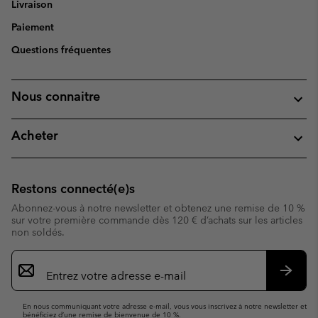
Livraison
Paiement
Questions fréquentes
Nous connaitre
Acheter
Restons connecté(e)s
Abonnez-vous à notre newsletter et obtenez une remise de 10 %
sur votre première commande dès 120 € d’achats sur les articles
non soldés.
Inscription
par
e-
S’abo
mail
En nous communiquant votre adresse e-mail, vous vous inscrivez à notre newsletter et
bénéficiez d’une remise de bienvenue de 10 %.