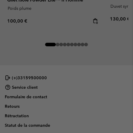
Duvet synth
Poids plume
Regular pr
130,00 €
Regular price:
100,00 €
(+)33159500000
Service client
Formulaire de contact
Retours
Rétractation
Statut de la commande