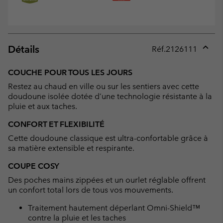
Détails
Réf.
2126111
Expan
or
COUCHE POUR TOUS LES JOURS
collap
Restez au chaud en ville ou sur les sentiers avec cette
sectio
doudoune isolée dotée d’une technologie résistante à la
pluie et aux taches.
CONFORT ET FLEXIBILITÉ
Cette doudoune classique est ultra-confortable grâce à
sa matière extensible et respirante.
COUPE COSY
Des poches mains zippées et un ourlet réglable offrent
un confort total lors de tous vos mouvements.
Traitement hautement déperlant Omni-Shield™
contre la pluie et les taches