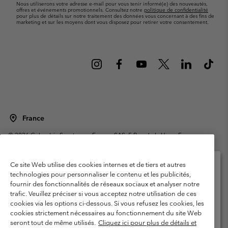
Nous utiliserons votre adresse e-mail pour vous tenir informé(e) des nouveautés,
offres et événements promotionnels. Consultez notre
politique de confidentialité
pour plus de détails sur notre traitement des données vous concernant à des fins de
marketing et sur les moyens dont vous disposez pour retirer votre consentement.
France
©
2026
Columbia Sportswear Europe SAS. 5 Rue de la Haye, Espace
Européen de l'entreprise 67300 Schiltigheim, France. Tous droits réservés.
Conditions d'utilisation
Conditions Générales de Vente
Ce site Web utilise des cookies internes et de tiers et autres
Garanties Légales
Politique de confidentialité
technologies pour personnaliser le contenu et les publicités,
fournir des fonctionnalités de réseaux sociaux et analyser notre
Veuillez sélectionner votre pays d’expédition et
Conditions d'utilisation - Membres
trafic. Veuillez préciser si vous acceptez notre utilisation de ces
votre langue
cookies via les options ci-dessous. Si vous refusez les cookies, les
Conditions D'utilisation - Contenu généré par l'utilisateur
Impressum
Achats en ligne disponibles
cookies strictement nécessaires au fonctionnement du site Web
Cookies
Public CBCR
seront tout de même utilisés.
Cliquez ici pour plus de détails et