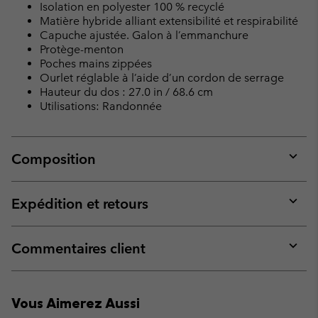
Isolation en polyester 100 % recyclé
Matière hybride alliant extensibilité et respirabilité
Capuche ajustée. Galon à l’emmanchure
Protège-menton
Poches mains zippées
Ourlet réglable à l’aide d’un cordon de serrage
Hauteur du dos : 27.0 in / 68.6 cm
Utilisations: Randonnée
Composition
Expan
or
collap
Expédition et retours
sectio
Expan
or
collap
Commentaires client
sectio
Expan
or
collap
Vous Aimerez Aussi
sectio