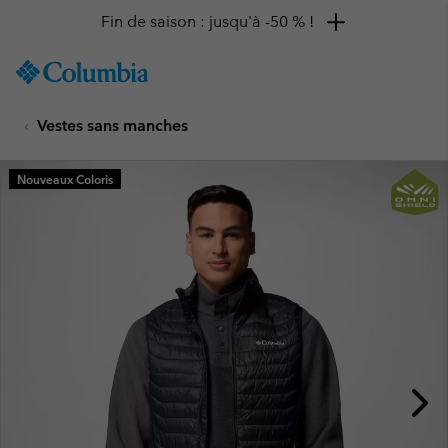
Fin de saison : jusqu'à -50 % !
SKIP
Columbia
TO
Sportswear
CONTENT
Vestes sans manches
SKIP
TO
MAIN
Nouveaux Coloris
NAV
SKIP
TO
SEARCH