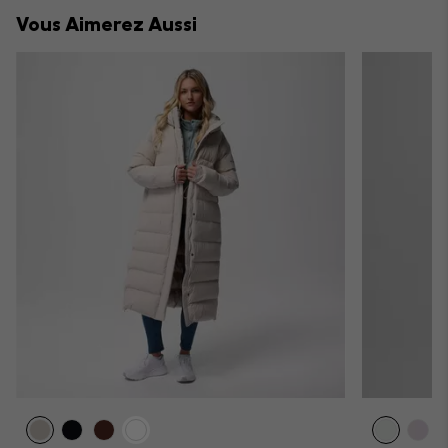
collap
Vous Aimerez Aussi
sectio