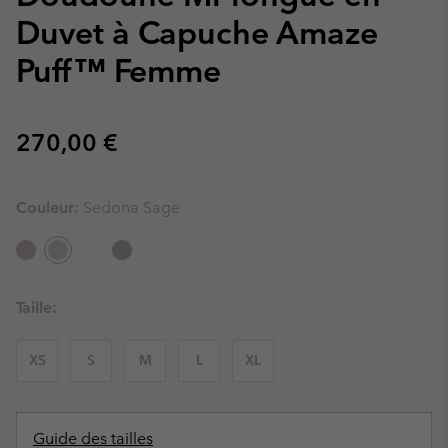
Duvet à Capuche Amaze
Puff™ Femme
Regular price:
270,00 €
Couleur:
Sedona Sage
Taille:
XS
S
M
L
XL
Guide des tailles