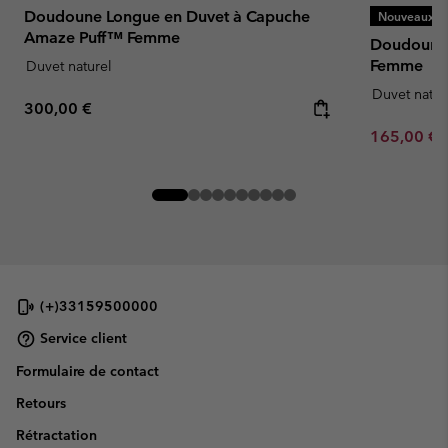
Doudoune Longue en Duvet à Capuche
Nouveaux Co
Amaze Puff™ Femme
Doudoune 
Femme
Duvet naturel
Duvet natur
Regular price:
300,00 €
Minimum sa
165,00 €
(+)33159500000
Service client
Formulaire de contact
Retours
Rétractation