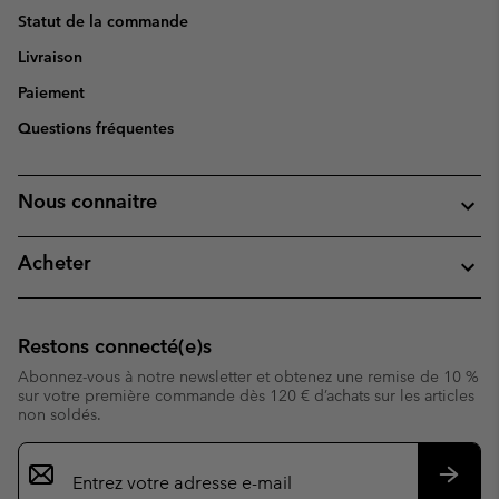
Statut de la commande
Livraison
Paiement
Questions fréquentes
Nous connaitre
Acheter
Restons connecté(e)s
Abonnez-vous à notre newsletter et obtenez une remise de 10 %
sur votre première commande dès 120 € d’achats sur les articles
non soldés.
Inscription
par
e-
S’abo