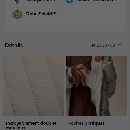
Omni-Shield™
Détails
Réf.
2133703
Expan
or
collap
sectio
Incroyablement doux et
Poches pratiques
moelleux