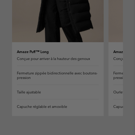
Amaze Puff™ Long
Amaze Puff™
Conçue pour arriver à la hauteur des genoux
Conçue pour a
Fermeture zippée bidirectionnelle avec boutons-
Fermeture zi
pression
pression
Taille ajustable
Ourlet réglab
Capuche réglable et amovible
Capuche régl