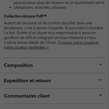
pouces pour plus de chaleur et un ajustement serré.
Utilisations: Activités urbaines
Collection Amaze Puff™
Autant de douceur et de confort douillet dans une
doudoune, c'est à peine croyable. Et pourtant Columbia
l'a fait. Dotée d'un duvet éco-responsable à pouvoir
gonflant de 650 et intégrant un tissu résistant à l'eau,
c'est la tenue idéale de l'hiver.
Trouvez votre coupe et
votre couleur préférées >
Composition
Expan
or
collap
Expédition et retours
sectio
Expan
or
collap
Commentaires client
sectio
Expan
or