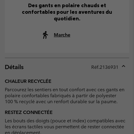
Des gants en polaire chauds et
confortables pour les aventures du
quotidien.
Marche
Détails
Réf.
2136931
Expan
or
CHALEUR RECYCLÉE
collap
Parcourez les sentiers en tout confort avec ces gants en
sectio
polaire confortables fabriqués à partir de polyester
100 % recyclé avec un renfort durable sur la paume.
RESTEZ CONNECTÉE
Les bouts des doigts (pouce et index) compatibles avec
les écrans tactiles vous permettent de rester connectée
en déplacement.