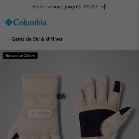
Fin de saison : jusqu'à -50 % !
SKIP
Columbia
TO
Sportswear
CONTENT
Gants de Ski & d'Hiver
SKIP
TO
MAIN
Nouveaux Coloris
NAV
SKIP
TO
SEARCH