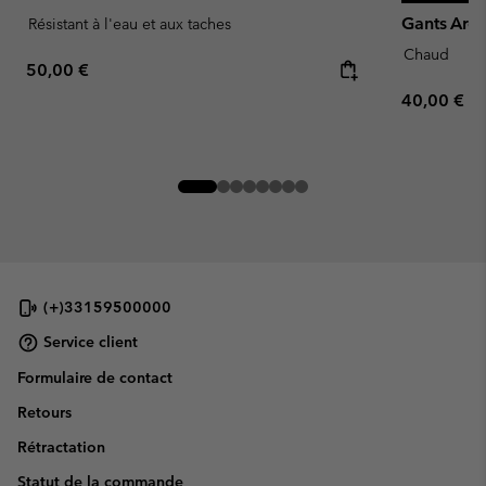
Gants Arc
Résistant à l'eau et aux taches
Chaud
Regular price:
50,00 €
Regular pr
40,00 €
(+)33159500000
Service client
Formulaire de contact
Retours
Rétractation
Statut de la commande