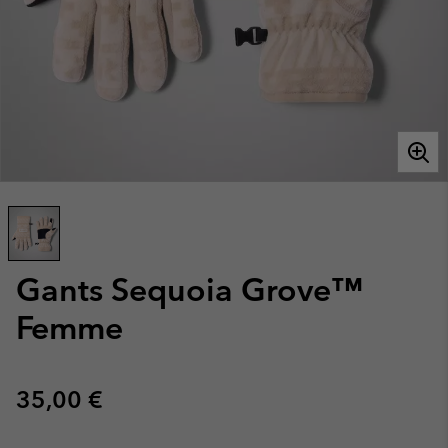
Gants Sequoia Grove™
Femme
Regular price:
35,00 €