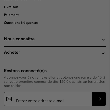
Livraison
Paiement
Questions fréquentes
Nous connaitre
Acheter
Restons connecté(e)s
Abonnez-vous à notre newsletter et obtenez une remise de 10 %
sur votre première commande dès 120 € d’achats sur les articles
non soldés.
Inscription
par
e-
S’abo
mail