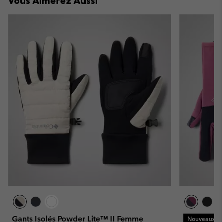
Vous Aimerez Aussi
sectio
Gants Isolés Powder Lite™ II Femme
Nouveaux Co