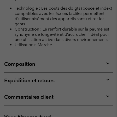
Technologie : Les bouts des doigts (pouce et index)
compatibles avec les écrans tactiles permettent
d’utiliser aisément des appareils sans retirer les
gants.
Construction : Le renfort durable sur la paume est
synonyme de longévité et d’accroche, l’idéal pour
une utilisation active dans divers environnements.
Utilisations: Marche
Composition
Expan
or
collap
Expédition et retours
sectio
Expan
or
collap
Commentaires client
sectio
Expan
or
collap