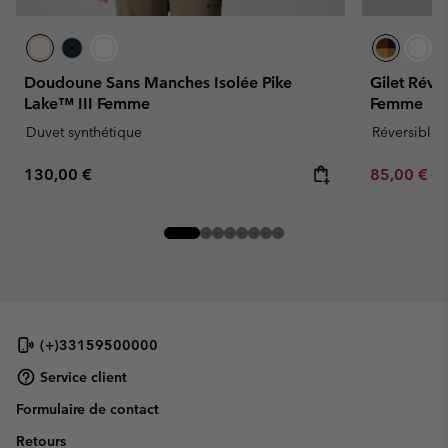
Doudoune Sans Manches Isolée Pike
Gilet Réve
Lake™ III Femme
Femme
Duvet synthétique
Réversible
Regular price:
Sale price:
Re
130,00 €
85,00 €
17
(+)33159500000
Service client
Formulaire de contact
Retours