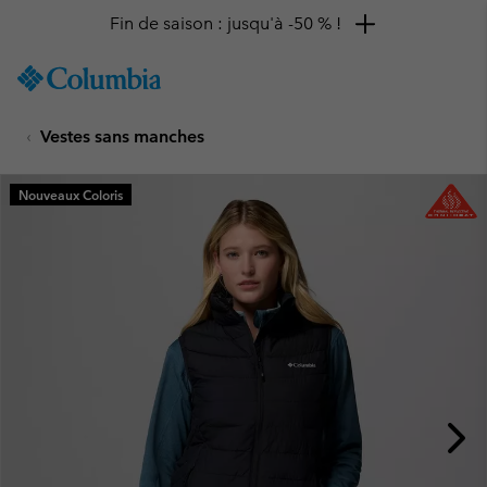
Fin de saison : jusqu'à -50 % !
SKIP
Columbia
TO
Sportswear
CONTENT
Vestes sans manches
SKIP
TO
MAIN
Nouveaux Coloris
NAV
SKIP
TO
SEARCH