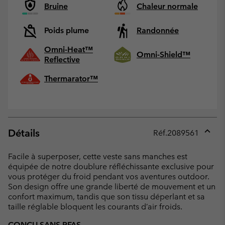
Bruine
Chaleur normale
Poids plume
Randonnée
Omni-Heat™
Omni-Shield™
Reflective
Thermarator™
Détails
Réf.
2089561
Expan
or
Facile à superposer, cette veste sans manches est
collap
équipée de notre doublure réfléchissante exclusive pour
sectio
vous protéger du froid pendant vos aventures outdoor.
Son design offre une grande liberté de mouvement et un
confort maximum, tandis que son tissu déperlant et sa
taille réglable bloquent les courants d’air froids.
CONÇU SANS PFAS