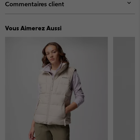
collap
Commentaires client
sectio
Expan
or
collap
Vous Aimerez Aussi
sectio