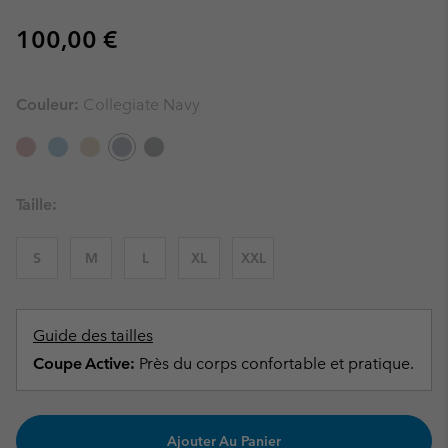
Regular price:
100,00 €
Couleur:
Collegiate Navy
Taille:
S
M
L
XL
XXL
Guide des tailles
Coupe Active:
Près du corps confortable et pratique.
Ajouter Au Panier