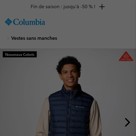
Fin de saison : jusqu'à -50 % !
SKIP
Columbia
TO
Sportswear
CONTENT
Vestes sans manches
SKIP
TO
MAIN
Nouveaux Coloris
NAV
SKIP
TO
SEARCH