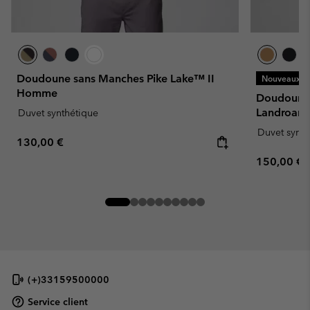
Doudoune sans Manches Pike Lake™ II
Nouveaux Co
Homme
Doudoune 
Landroa
Duvet synthétique
Duvet synth
Regular price:
130,00 €
Regular pr
150,00 €
(+)33159500000
Service client