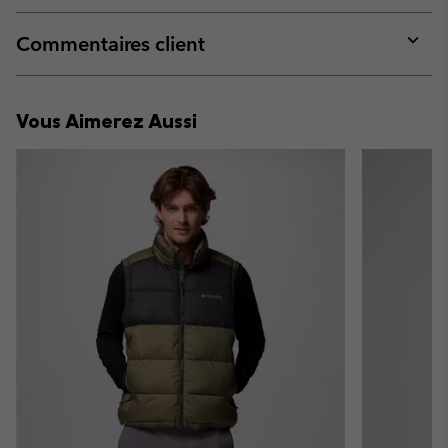
or
collap
Commentaires client
sectio
Expan
or
collap
Vous Aimerez Aussi
sectio