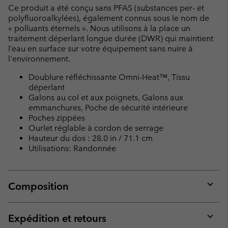
Ce produit a été conçu sans PFAS (substances per- et
polyfluoroalkylées), également connus sous le nom de
« polluants éternels ». Nous utilisons à la place un
traitement déperlant longue durée (DWR) qui maintient
l’eau en surface sur votre équipement sans nuire à
l'environnement.
Doublure réfléchissante Omni-Heat™, Tissu
déperlant
Galons au col et aux poignets, Galons aux
emmanchures, Poche de sécurité intérieure
Poches zippées
Ourlet réglable à cordon de serrage
Hauteur du dos : 28.0 in / 71.1 cm
Utilisations: Randonnée
Composition
Expan
or
collap
Expédition et retours
sectio
Expan