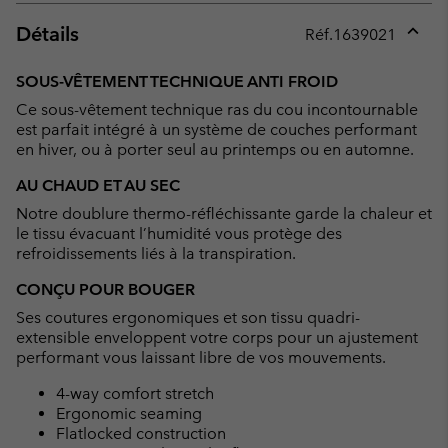
Détails
Réf.
1639021
Expan
or
SOUS-VÊTEMENT TECHNIQUE ANTI FROID
collap
Ce sous-vêtement technique ras du cou incontournable
sectio
est parfait intégré à un système de couches performant
en hiver, ou à porter seul au printemps ou en automne.
AU CHAUD ET AU SEC
Notre doublure thermo-réfléchissante garde la chaleur et
le tissu évacuant l’humidité vous protège des
refroidissements liés à la transpiration.
CONÇU POUR BOUGER
Ses coutures ergonomiques et son tissu quadri-
extensible enveloppent votre corps pour un ajustement
performant vous laissant libre de vos mouvements.
4-way comfort stretch
Ergonomic seaming
Flatlocked construction