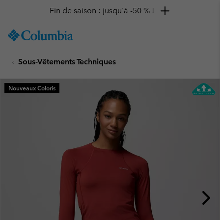
Fin de saison : jusqu'à -50 % !
SKIP
Columbia
TO
Sportswear
CONTENT
Sous-Vêtements Techniques
SKIP
TO
MAIN
Nouveaux Coloris
NAV
SKIP
TO
SEARCH