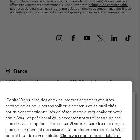
Nous utiliserons votre adresse e-mail pour vous tenir informé(e) des nouveautés,
offres et événements promotionnels. Consultez notre
politique de confidentialité
pour plus de détails sur notre traitement des données vous concernant à des fins de
marketing et sur les moyens dont vous disposez pour retirer votre consentement.
France
©
2026
Columbia Sportswear Europe SAS. 5 Rue de la Haye, Espace
Européen de l'entreprise 67300 Schiltigheim, France. Tous droits réservés.
Conditions d'utilisation
Conditions Générales de Vente
Ce site Web utilise des cookies internes et de tiers et autres
Garanties Légales
Politique de confidentialité
technologies pour personnaliser le contenu et les publicités,
fournir des fonctionnalités de réseaux sociaux et analyser notre
Veuillez sélectionner votre pays d’expédition et
Conditions d'utilisation - Membres
trafic. Veuillez préciser si vous acceptez notre utilisation de ces
votre langue
cookies via les options ci-dessous. Si vous refusez les cookies, les
Conditions D'utilisation - Contenu généré par l'utilisateur
Impressum
Achats en ligne disponibles
cookies strictement nécessaires au fonctionnement du site Web
Cookies
Public CBCR
seront tout de même utilisés.
Cliquez ici pour plus de détails et