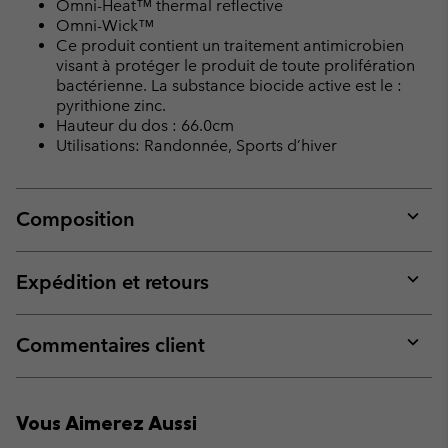
Omni-Heat™ thermal reflective
Omni-Wick™
Ce produit contient un traitement antimicrobien
visant à protéger le produit de toute prolifération
bactérienne. La substance biocide active est le :
pyrithione zinc.
Hauteur du dos : 66.0cm
Utilisations: Randonnée, Sports d’hiver
Composition
Expan
or
collap
Expédition et retours
sectio
Expan
or
collap
Commentaires client
sectio
Expan
or
collap
Vous Aimerez Aussi
sectio