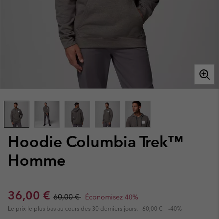
Hoodie Columbia Trek™
Homme
Sale price:
Regular price:
36,00 €
60,00 €
Économisez 40%
Le prix le plus bas au cours des 30 derniers jours:
60,00 €
-40%