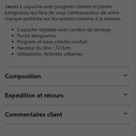
collap
Sweat à capuche avec poignets côtelés et poche
sectio
kangourou qui fera de vous l’ambassadeur de votre
marque préférée sur les sentiers comme à la maison.
Capuche réglable avec cordon de serrage
Poche kangourou
Poignets et base côtelés confort
Hauteur du dos : 72.5cm
Utilisations: Activités urbaines
Composition
Expan
or
collap
Expédition et retours
sectio
Expan
or
collap
Commentaires client
sectio
Expan
or
collap