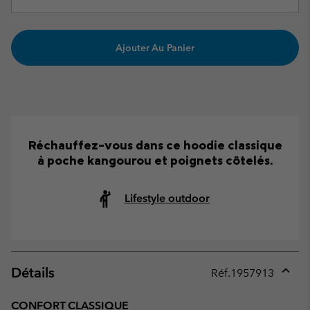
Ajouter Au Panier
Réchauffez-vous dans ce hoodie classique
à poche kangourou et poignets côtelés.
Lifestyle outdoor
Détails
Réf.
1957913
Expan
or
CONFORT CLASSIQUE