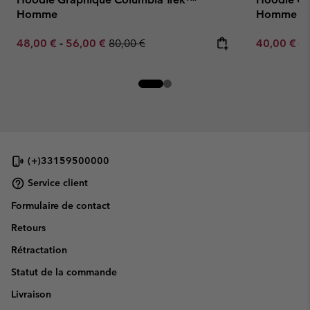
Homme
Homme
Minimum sale price:
Maximum sale price:
Regular price:
Sale price:
Re
48,00 €
-
56,00 €
80,00 €
40,00 €
80
(+)33159500000
Service client
Formulaire de contact
Retours
Rétractation
Statut de la commande
Livraison