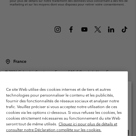
pour plus de détails sur notre traitement des données vous concernant à des fins de
marketing et sur les moyens dont vous disposez pour retirer votre consentement.
France
©
2026
Columbia Sportswear Europe SAS. 5 Rue de la Haye, Espace
Européen de l'entreprise 67300 Schiltigheim, France. Tous droits réservés.
Conditions d'utilisation
Conditions Générales de Vente
Ce site Web utilise des cookies internes et de tiers et autres
Garanties Légales
Politique de confidentialité
technologies pour personnaliser le contenu et les publicités,
fournir des fonctionnalités de réseaux sociaux et analyser notre
Veuillez sélectionner votre pays d’expédition et
Conditions d'utilisation - Membres
trafic. Veuillez préciser si vous acceptez notre utilisation de ces
votre langue
cookies via les options ci-dessous. Si vous refusez les cookies, les
Conditions D'utilisation - Contenu généré par l'utilisateur
Impressum
Achats en ligne disponibles
cookies strictement nécessaires au fonctionnement du site Web
Cookies
Public CBCR
seront tout de même utilisés.
Cliquez ici pour plus de détails et
consulter notre Déclaration complète sur les cookies.
Achat
United States