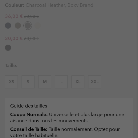
Couleur:
Charcoal Heather, Boxy Brand
Regular price:
Sale price:
36,00 €
60,00 €
Regular price:
Sale price:
30,00 €
60,00 €
Taille:
XS
S
M
L
XL
XXL
Guide des tailles
Coupe Normale:
Universelle et plus large pour une
aisance dans tous les mouvements.
Conseil de Taille:
Taille normalement. Optez pour
votre taille habituelle.