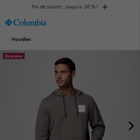
Fin de saison : jusqu'à -50 % !
SKIP
Columbia
TO
Sportswear
CONTENT
Hoodies
SKIP
TO
MAIN
En promo
NAV
SKIP
TO
SEARCH