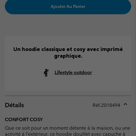
Ajouter Au Panier
Un hoodie classique et cosy avec imprimé
graphique.
Lifestyle outdoor
Détails
Réf.
2018494
Expan
or
CONFORT COSY
collap
Que ce soit pour un moment détente à la maison, ou une
sectio
activité à l’extérieur, ce hoodie douillet avec capuche à