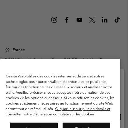
France
©
2026
Columbia Sportswear Europe SAS. 5 Rue de la Haye, Espace
Européen de l'entreprise 67300 Schiltigheim, France. Tous droits réservés.
Conditions d'utilisation
Conditions Générales de Vente
Ce site Web utilise des cookies internes et de tiers et autres
Garanties Légales
Politique de confidentialité
technologies pour personnaliser le contenu et les publicités,
fournir des fonctionnalités de réseaux sociaux et analyser notre
Veuillez sélectionner votre pays d’expédition et
Conditions d'utilisation - Membres
trafic. Veuillez préciser si vous acceptez notre utilisation de ces
votre langue
cookies via les options ci-dessous. Si vous refusez les cookies, les
Conditions D'utilisation - Contenu généré par l'utilisateur
Impressum
Achats en ligne disponibles
cookies strictement nécessaires au fonctionnement du site Web
Cookies
Public CBCR
seront tout de même utilisés.
Cliquez ici pour plus de détails et
consulter notre Déclaration complète sur les cookies.
Achat
United States
en
Service client: Lun - Sam de 9h à 13h et de 14h à 18h
(+)33159500000
ligne