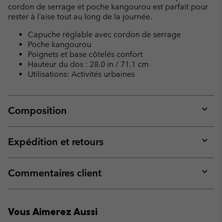
cordon de serrage et poche kangourou est parfait pour
rester à l’aise tout au long de la journée.
Capuche réglable avec cordon de serrage
Poche kangourou
Poignets et base côtelés confort
Hauteur du dos : 28.0 in / 71.1 cm
Utilisations: Activités urbaines
Composition
Expan
or
collap
Expédition et retours
sectio
Expan
or
collap
Commentaires client
sectio
Expan
or
collap
Vous Aimerez Aussi
sectio