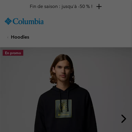
Fin de saison : jusqu'à -50 % !
SKIP
Columbia
TO
Sportswear
CONTENT
Hoodies
SKIP
TO
MAIN
En promo
NAV
SKIP
TO
SEARCH