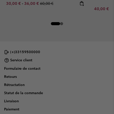
Minimum sale price:
Maximum sale price:
Regular price:
30,00 €
-
36,00 €
60,00 €
Sale price:
Re
40,00 €
80
(+)33159500000
Service client
Formulaire de contact
Retours
Rétractation
Statut de la commande
Livraison
Paiement