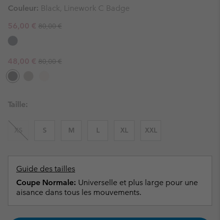
Couleur:
Black, Linework C Badge
Regular price:
Sale price:
56,00 €
80,00 €
Regular price:
Sale price:
48,00 €
80,00 €
Taille:
XS
S
M
L
XL
XXL
Guide des tailles
Coupe Normale:
Universelle et plus large pour une
aisance dans tous les mouvements.