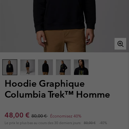
Hoodie Graphique
Columbia Trek™ Homme
Sale price:
Regular price:
48,00 €
80,00 €
Économisez 40%
Le prix le plus bas au cours des 30 derniers jours:
80,00 €
-40%