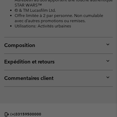
STAR WARS™
© & TM Lucasfilm Ltd.
Offre limitée à 2 par personne. Non cumulable
avec d’autres promotions ou remises.
Utilisations: Activités urbaines
Composition
Expan
or
collap
Expédition et retours
sectio
Expan
or
collap
Commentaires client
sectio
Expan
or
collap
sectio
(+)33159500000