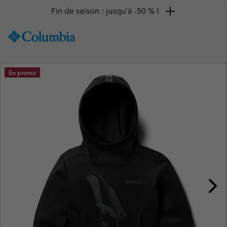
Fin de saison : jusqu'à -50 % !
SKIP
Columbia
TO
Sportswear
CONTENT
SKIP
En promo
TO
MAIN
NAV
SKIP
TO
SEARCH