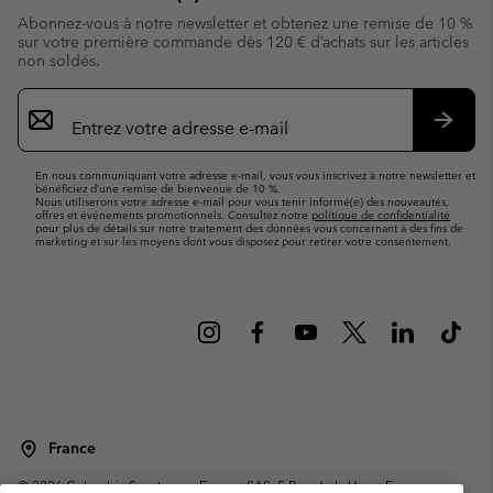
Abonnez-vous à notre newsletter et obtenez une remise de 10 %
sur votre première commande dès 120 € d’achats sur les articles
non soldés.
Inscription
par
e-
S’abo
mail
En nous communiquant votre adresse e-mail, vous vous inscrivez à notre newsletter et
bénéficiez d’une remise de bienvenue de 10 %.
Nous utiliserons votre adresse e-mail pour vous tenir informé(e) des nouveautés,
offres et événements promotionnels. Consultez notre
politique de confidentialité
pour plus de détails sur notre traitement des données vous concernant à des fins de
marketing et sur les moyens dont vous disposez pour retirer votre consentement.
France
©
2026
Columbia Sportswear Europe SAS. 5 Rue de la Haye, Espace