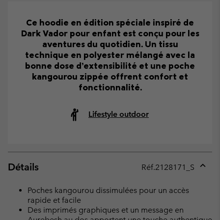
Ce hoodie en édition spéciale inspiré de
Dark Vador pour enfant est conçu pour les
aventures du quotidien. Un tissu
technique en polyester mélangé avec la
bonne dose d’extensibilité et une poche
kangourou zippée offrent confort et
fonctionnalité.
Lifestyle outdoor
Détails
Réf.
2128171_S
Expan
or
Poches kangourou dissimulées pour un accès
collap
rapide et facile
sectio
Des imprimés graphiques et un message en
Aurebesh au dos apportent une touche authentique