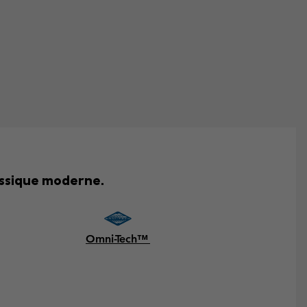
assique moderne.
Omni-Tech™