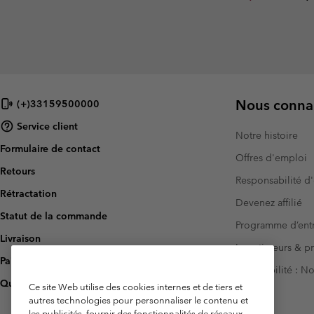
Nous connai
(+)33159500000
Service client
Notre histoire
Formulaire de contact
Offres d'emploi
Retours
Responsabilité d'
Rétractation
Devenez affilié
Statut de la commande
Programme d’entr
Livraison
Investisseurs & p
Paiement
Accessibilité : 
Questions fréquentes
Ce site Web utilise des cookies internes et de tiers et
autres technologies pour personnaliser le contenu et
les publicités, fournir des fonctionnalités de réseaux