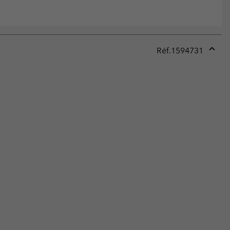
Réf.
1594731
Expan
or
collap
sectio