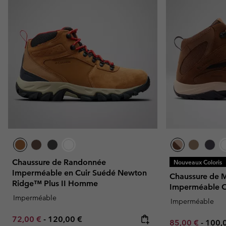
Chaussure de Randonnée
Nouveaux Coloris
Imperméable en Cuir Suédé Newton
Chaussure de 
Ridge™ Plus II Homme
Imperméable 
Imperméable
Imperméable
Minimum sale price:
Maximum price:
72,00 €
-
120,00 €
Minimum sale p
Maxi
85,00 €
-
100,