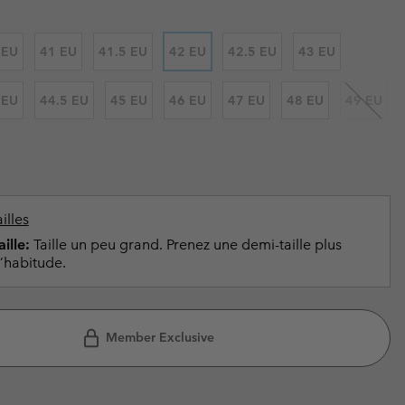
ours de cou
ours de cou
Guide Des Articles Imperméables
Guide Des Articles Imperméables
i & d'hiver
i & d'Hiver
 EU
41 EU
41.5 EU
42 EU
42.5 EU
43 EU
 grandes tailles
articles femme
 EU
44.5 EU
45 EU
46 EU
47 EU
48 EU
49 EU
articles homme
illes
ille:
Taille un peu grand. Prenez une demi-taille plus
’habitude.
Member Exclusive