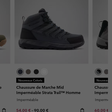
Nouveaux Coloris
Nouveaux C
e
Chaussure de Marche Mid
Chaussur
Imperméable Strata Trail™ Homme
Impermé
Imperméable
Imperméa
Minimum sale price:
Maximum price:
Minimum s
54,00 €
-
90,00 €
60,00 €