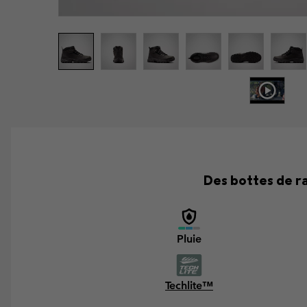
Des bottes de r
Pluie
Techlite™